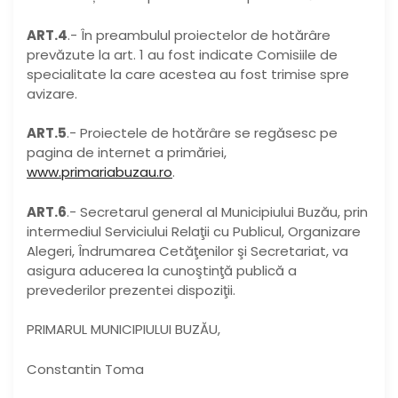
ART.4
.- În preambulul proiectelor de hotărâre
prevăzute la art. 1 au fost indicate Comisiile de
specialitate la care acestea au fost trimise spre
avizare.
ART.5
.- Proiectele de hotărâre se regăsesc pe
pagina de internet a primăriei,
www.primariabuzau.ro
.
ART.6
.- Secretarul general al Municipiului Buzău, prin
intermediul Serviciului Relaţii cu Publicul, Organizare
Alegeri, Îndrumarea Cetăţenilor şi Secretariat, va
asigura aducerea la cunoştinţă publică a
prevederilor prezentei dispoziţii.
PRIMARUL MUNICIPIULUI BUZĂU,
Constantin Toma