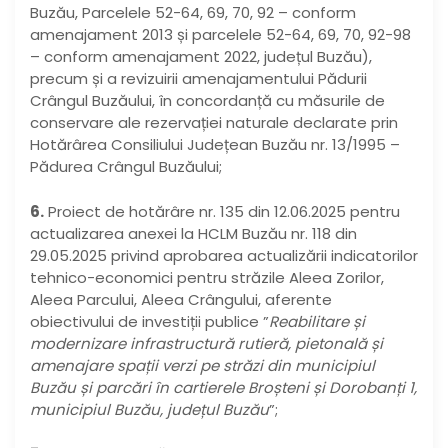
Buzău, Parcelele 52-64, 69, 70, 92 – conform
amenajament 2013 și parcelele 52-64, 69, 70, 92-98
– conform amenajament 2022, județul Buzău),
precum și a revizuirii amenajamentului Pădurii
Crângul Buzăului, în concordanță cu măsurile de
conservare ale rezervației naturale declarate prin
Hotărârea Consiliului Județean Buzău nr. 13/1995 –
Pădurea Crângul Buzăului;
6.
Proiect de hotărâre nr. 135 din 12.06.2025 pentru
actualizarea anexei la HCLM Buzău nr. 118 din
29.05.2025 privind aprobarea actualizării indicatorilor
tehnico-economici pentru străzile Aleea Zorilor,
Aleea Parcului, Aleea Crângului, aferente
obiectivului de investiții publice ”
Reabilitare și
modernizare infrastructură rutieră, pietonală și
amenajare spații verzi pe străzi din municipiul
Buzău și parcări în cartierele Broșteni și Dorobanți 1,
municipiul Buzău, județul Buzău
”;