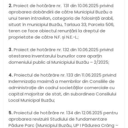
2.
Proiect de hotărâre nr. 131 din 10.06.2025
privind
aprobarea dobândirii de către Municipiul Buzău a
unui teren intravilan, categoria de folosință arabil,
situat în municipiul Buzău, Tarlaua 33, Parcela 506,
teren ce face obiectul renunțării la dreptul de
proprietate de către N.F. și N.E.-L.;
3.
Proiect de hotărâre nr. 132 din 10.06.2025 privind
atestarea Inventarului bunurilor care aparțin
domeniului public al Municipiului Buzău – 2/2025;
4.
P
roiectul de hotărâre nr. 133 din 11.06.2025 privind
Indemnizația maximă a membrilor din Consiliile de
administrație din cadrul societăților comerciale cu
capital majoritar de stat, din subordinea Consiliului
Local Municipal Buzău;
5.
Proiectul de hotărâre nr. 134 din 12.06.2025 pentru
aprobarea revizuirii Studiului de fundamentare
Pădure Parc (Municipiul Buzău, UP I Pădurea Crâng –