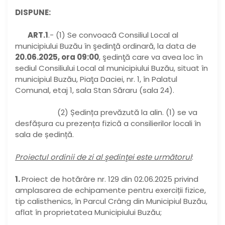
DISPUNE:
ART.1
.- (1) Se convoacă Consiliul Local al
municipiului Buzău în şedinţă ordinară, la data de
20.06.2025, ora 09:00
,
şedinţă care va avea loc în
sediul Consiliului Local al municipiului Buzău, situat în
municipiul Buzău, Piaţa Daciei, nr. 1, în Palatul
Comunal, etaj 1, sala Stan Săraru (sala 24).
(2) Ședința prevăzută la alin. (1) se va
desfășura cu prezența fizică a consilierilor locali în
sala de ședință.
Proiectul ordinii de zi al şedinţei este următorul
:
1.
Proiect de hotărâre nr. 129 din 02.06.2025 privind
amplasarea de echipamente pentru exerciții fizice,
tip calisthenics, în Parcul Crâng din Municipiul Buzău,
aflat în proprietatea Municipiului Buzău;