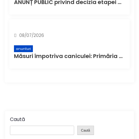
ANUNȚ PUBLIC privind decizia etapei de încadrare – ’’Complex de sănătate – Spital Municipal Buzău, etapa construire spital – faza Studiu de Fezabilitate’’
08/07/2026
anunturi
Măsuri împotriva caniculei: Primăria Buzău anunță spații de răcorire în farmaciile partenere
Caută
Caută