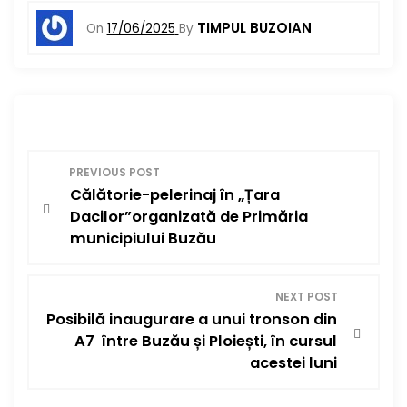
TIMPUL BUZOIAN
On
17/06/2025
By
N
PREVIOUS POST
Călătorie-pelerinaj în „Țara
a
Dacilor”organizată de Primăria
v
municipiului Buzău
i
NEXT POST
g
Posibilă inaugurare a unui tronson din
A7 între Buzău și Ploiești, în cursul
a
acestei luni
r