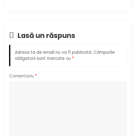
e
î
Lasă un răspuns
n
a
Adresa ta de email nu va fi publicată.
Câmpurile
obligatorii sunt marcate cu
*
r
t
Comentariu
*
i
c
o
l