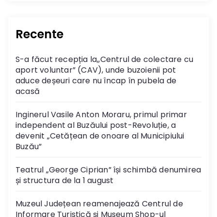
Recente
S-a făcut recepția la,,Centrul de colectare cu
aport voluntar” (CAV), unde buzoienii pot
aduce deșeuri care nu încap în pubela de
acasă
Inginerul Vasile Anton Moraru, primul primar
independent al Buzăului post-Revoluție, a
devenit „Cetățean de onoare al Municipiului
Buzău”
Teatrul „George Ciprian” își schimbă denumirea
și structura de la 1 august
Muzeul Județean reamenajează Centrul de
Informare Turistică și Museum Shop-ul