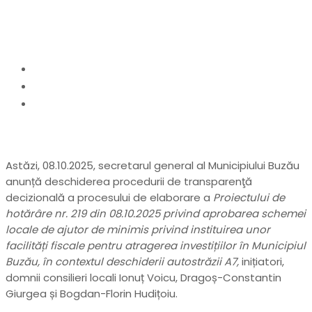
deschiderii autostrăzii A7
Home
anunturi
Anunț public: Facilități fiscale pentru atragerea
investițiilor în Municipiul Buzău, în contextul
deschiderii autostrăzii A7
Astăzi, 08.10.2025, secretarul general al Municipiului Buzău
anunță deschiderea procedurii de transparenţă
decizională a procesului de elaborare a
Proiectului de
hot
ărâre nr. 219 din 08.10.2025 privind aprobarea schemei
locale de ajutor de minimis privind instituirea unor
facilități fiscale pentru atragerea investițiilor în Municipiul
Buzău, în contextul deschiderii autostrăzii A7
,
inițiatori,
domnii consilieri locali Ionuț Voicu, Dragoș-Constantin
Giurgea și Bogdan-Florin Hudițoiu.