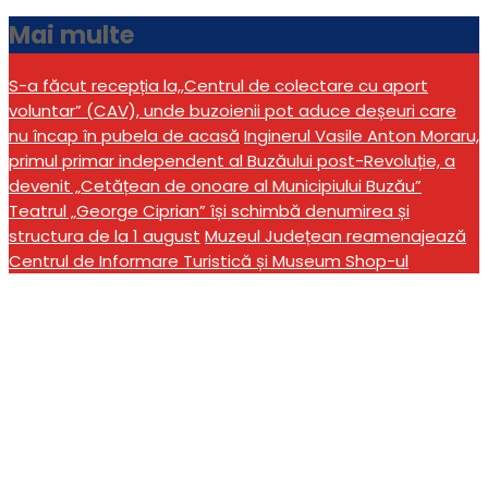
Mai multe
S-a făcut recepția la,,Centrul de colectare cu aport
voluntar” (CAV), unde buzoienii pot aduce deșeuri care
nu încap în pubela de acasă
Inginerul Vasile Anton Moraru,
primul primar independent al Buzăului post-Revoluție, a
devenit „Cetățean de onoare al Municipiului Buzău”
Teatrul „George Ciprian” își schimbă denumirea și
structura de la 1 august
Muzeul Județean reamenajează
Centrul de Informare Turistică și Museum Shop-ul
Anunț public: Facilități
fiscale pentru atragerea
investițiilor în Municipiul
Buzău, în contextul