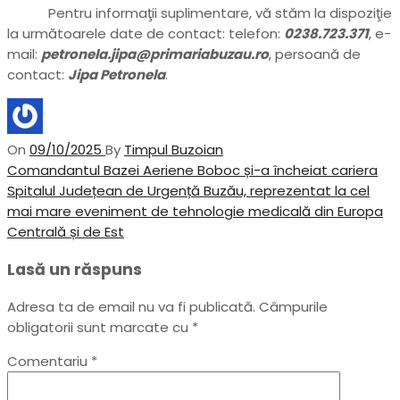
Pentru informaţii suplimentare, vă stăm la dispoziţie
la următoarele date de contact: telefon:
0238.723.371
, e-
mail:
petronela.jipa@primariabuzau.ro
, persoană de
contact:
Jipa Petronela
.
On
09/10/2025
By
Timpul Buzoian
Navigare
Previous
Comandantul Bazei Aeriene Boboc și-a încheiat cariera
Post
Next
Spitalul Județean de Urgență Buzău, reprezentat la cel
în
Post
mai mare eveniment de tehnologie medicală din Europa
articole
Centrală și de Est
Lasă un răspuns
Adresa ta de email nu va fi publicată.
Câmpurile
obligatorii sunt marcate cu
*
Comentariu
*