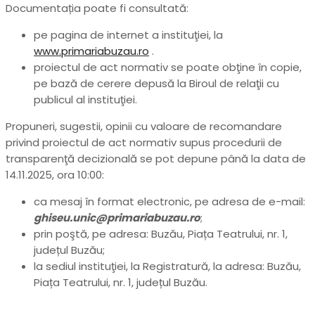
Documentația poate fi consultată:
pe pagina de internet a instituţiei, la
www.primariabuzau.ro
.
proiectul de act normativ se poate obţine în copie,
pe bază de cerere depusă la Biroul de relaţii cu
publicul al instituţiei.
Propuneri, sugestii, opinii cu valoare de recomandare
privind proiectul de act normativ supus procedurii de
transparenţă decizională se pot depune până la data de
14.11.2025, ora 10:00:
ca mesaj în format electronic, pe adresa de e-mail:
ghiseu.unic@primariabuzau.ro
;
prin poştă, pe adresa: Buzău, Piața Teatrului, nr. 1,
județul Buzău;
la sediul instituţiei, la Registratură, la adresa: Buzău,
Piața Teatrului, nr. 1, județul Buzău.