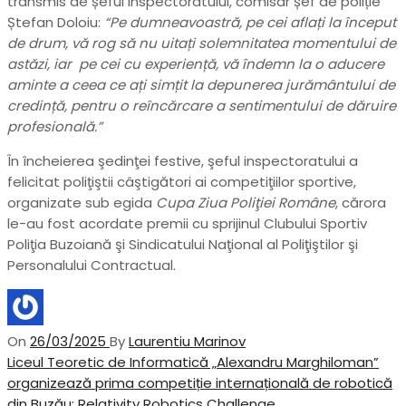
transmis de șeful inspectoratului, comisar șef de poliție
Ștefan Doloiu:
“Pe dumneavoastră, pe cei aflați la
început
de drum, vă rog să nu uitați solemnitatea momentului de
astăzi, iar pe cei cu experiență, vă îndemn la o aducere
aminte a ceea ce ați simțit la depunerea jurământului de
credință, pentru o reîncărcare a sentimentului de dăruire
profesională.
”
În încheierea şedinţei festive, şeful inspectoratului a
felicitat poliţiştii câştigători ai competiţiilor sportive,
organizate sub egida
Cupa Ziua Poliţiei Române
, cărora
le-au fost acordate premii cu sprijinul Clubului Sportiv
Poliţia Buzoiană şi Sindicatului Naţional al Poliţiştilor şi
Personalului Contractual.
On
26/03/2025
By
Laurentiu Marinov
Navigare
Previous
Liceul Teoretic de Informatică „Alexandru Marghiloman”
Post
organizează prima competiție internațională de robotică
în
din Buzău: Relativity Robotics Challenge