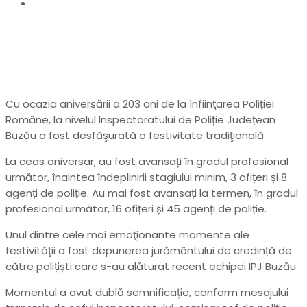
Avansări la IPJ Buzău, de Ziua Poliției
Cu ocazia aniversării a 203 ani de la înfiinţarea Poliției
Române, la nivelul Inspectoratului de Poliție Județean
Buzău a fost desfăşurată o festivitate tradiţională.
La ceas aniversar, au fost avansați în gradul profesional
următor, înaintea îndeplinirii stagiului minim, 3 ofițeri și 8
agenți de poliție. Au mai fost avansați la termen, în gradul
profesional următor, 16 ofițeri și 45 agenți de poliție.
Unul dintre cele mai emoţionante momente ale
festivităţii a fost depunerea jurământului de credință de
către polițiști care s-au alăturat recent echipei IPJ Buzău.
Momentul a avut dublă semnificație, conform mesajului