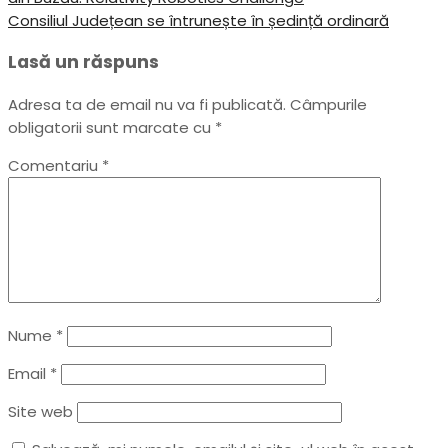
articole
Next
Consiliul Județean se întrunește în ședință ordinară
Post
Lasă un răspuns
Adresa ta de email nu va fi publicată.
Câmpurile
obligatorii sunt marcate cu
*
Comentariu
*
Nume
*
Email
*
Site web