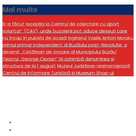
Mai multe
S-a făcut recepția la,,Centrul de colectare cu aport
voluntar” (CAV), unde buzoienii pot aduce deșeuri care
nu încap în pubela de acasă
Inginerul Vasile Anton Moraru,
primul primar independent al Buzăului post-Revoluție, a
devenit „Cetățean de onoare al Municipiului Buzău”
Teatrul „George Ciprian” își schimbă denumirea și
structura de la 1 august
Muzeul Județean reamenajează
Centrul de Informare Turistică și Museum Shop-ul
Avansări la IPJ Buzău, de
Ziua Poliției
Home
actualitate