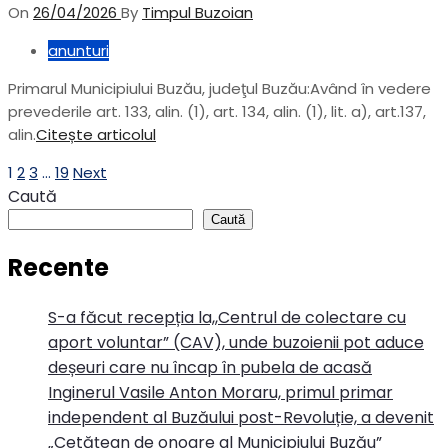
On
26/04/2026
By
Timpul Buzoian
anunturi
Primarul Municipiului Buzău, judeţul Buzău:Având în vedere
prevederile art. 133, alin. (1), art. 134, alin. (1), lit. a), art.137,
alin.
Citește articolul
Paginație
1
2
3
…
19
Next
Caută
articole
Caută
Recente
S-a făcut recepția la,,Centrul de colectare cu
aport voluntar” (CAV), unde buzoienii pot aduce
deșeuri care nu încap în pubela de acasă
Inginerul Vasile Anton Moraru, primul primar
independent al Buzăului post-Revoluție, a devenit
„Cetățean de onoare al Municipiului Buzău”