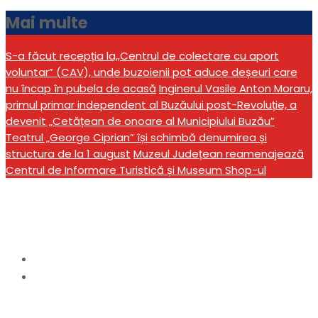
Mai multe
S-a făcut recepția la,,Centrul de colectare cu aport
voluntar” (CAV), unde buzoienii pot aduce deșeuri care
nu încap în pubela de acasă
Inginerul Vasile Anton Moraru,
primul primar independent al Buzăului post-Revoluție, a
devenit „Cetățean de onoare al Municipiului Buzău”
Teatrul „George Ciprian” își schimbă denumirea și
structura de la 1 august
Muzeul Județean reamenajează
Centrul de Informare Turistică și Museum Shop-ul
Categorie:
anunturi
Home
anunturi