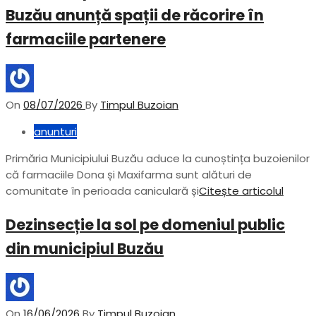
Buzău anunță spații de răcorire în
farmaciile partenere
On
08/07/2026
By
Timpul Buzoian
anunturi
Primăria Municipiului Buzău aduce la cunoștința buzoienilor
că farmaciile Dona și Maxifarma sunt alături de
comunitate în perioada caniculară și
Citește articolul
Dezinsecție la sol pe domeniul public
din municipiul Buzău
On
16/06/2026
By
Timpul Buzoian