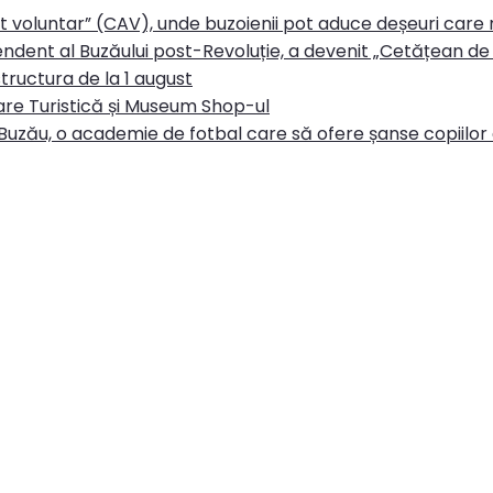
rt voluntar” (CAV), unde buzoienii pot aduce deșeuri care
ndent al Buzăului post-Revoluție, a devenit „Cetățean de 
tructura de la 1 august
re Turistică și Museum Shop-ul
Buzău, o academie de fotbal care să ofere șanse copiilor d