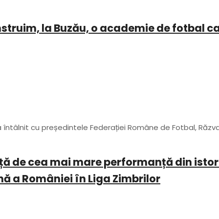
nstruim, la Buzău, o academie de fotbal c
a întâlnit cu președintele Federației Române de Fotbal, Răzva
anță de cea mai mare performanță din isto
ă a României în Liga Zimbrilor