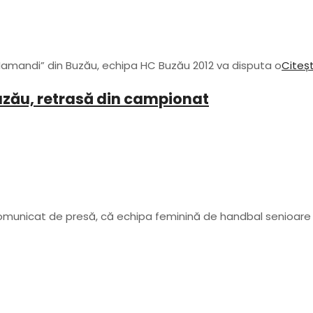
o Iamandi” din Buzău, echipa HC Buzău 2012 va disputa o
Citeșt
uzău, retrasă din campionat
 comunicat de presă, că echipa feminină de handbal senioare 