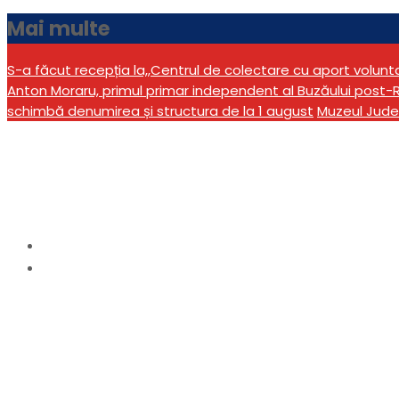
Mai multe
S-a făcut recepția la,,Centrul de colectare cu aport volun
Anton Moraru, primul primar independent al Buzăului post-R
schimbă denumirea și structura de la 1 august
Muzeul Jude
Categorie:
sport
Home
sport