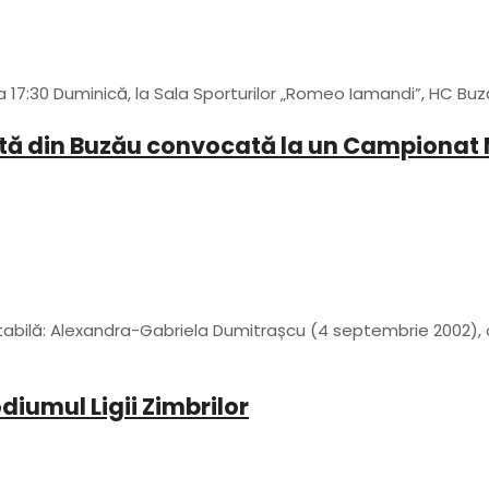
a 17:30 Duminică, la Sala Sporturilor „Romeo Iamandi”, HC Bu
tă din Buzău convocată la un Campionat 
bilă: Alexandra-Gabriela Dumitrașcu (4 septembrie 2002), o
diumul Ligii Zimbrilor