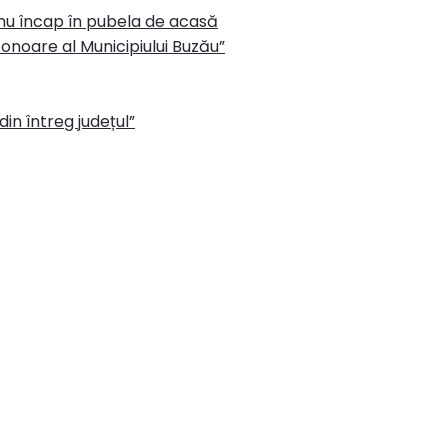
 nu încap în pubela de acasă
onoare al Municipiului Buzău”
in întreg județul”