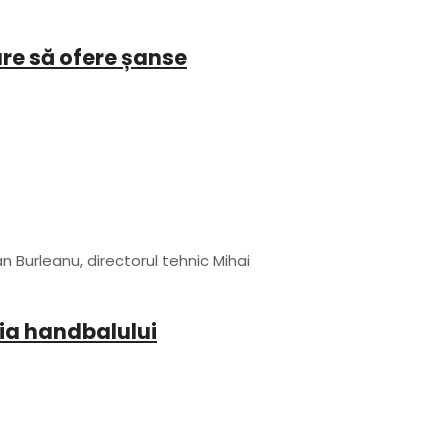
are să ofere șanse
n Burleanu, directorul tehnic Mihai
ria handbalului