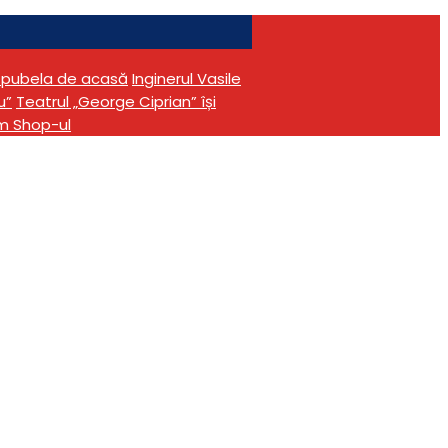
în pubela de acasă
Inginerul Vasile
u”
Teatrul „George Ciprian” își
m Shop-ul