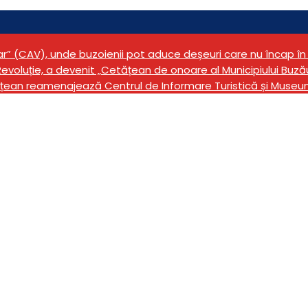
tar” (CAV), unde buzoienii pot aduce deșeuri care nu încap 
evoluție, a devenit „Cetățean de onoare al Municipiului Buză
țean reamenajează Centrul de Informare Turistică și Museu