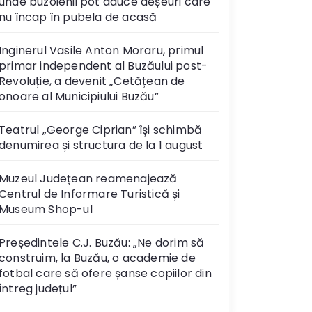
unde buzoienii pot aduce deșeuri care
nu încap în pubela de acasă
Inginerul Vasile Anton Moraru, primul
primar independent al Buzăului post-
Revoluție, a devenit „Cetățean de
onoare al Municipiului Buzău”
Teatrul „George Ciprian” își schimbă
denumirea și structura de la 1 august
Muzeul Județean reamenajează
Centrul de Informare Turistică și
Museum Shop-ul
Președintele C.J. Buzău: „Ne dorim să
construim, la Buzău, o academie de
fotbal care să ofere șanse copiilor din
întreg județul”