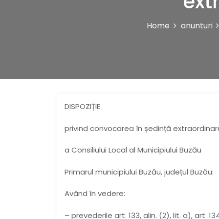
ext
Home
anunturi
DISPOZIȚIE
privind convocarea în ședință extraordina
a Consiliului Local al Municipiului Buzău
Primarul municipiului Buzău, județul Buzău:
Având în vedere:
– prevederile art. 133, alin. (2), lit. a), art. 134, a