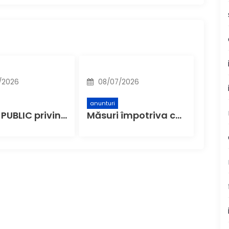
/2026
08/07/2026
anunturi
ANUNȚ PUBLIC privind decizia etapei de încadrare – ’’Complex de sănătate – Spital Municipal Buzău, etapa construire spital – faza Studiu de Fezabilitate’’
Măsuri împotriva caniculei: Primăria Buzău anunță spații de răcorire în farmaciile partenere