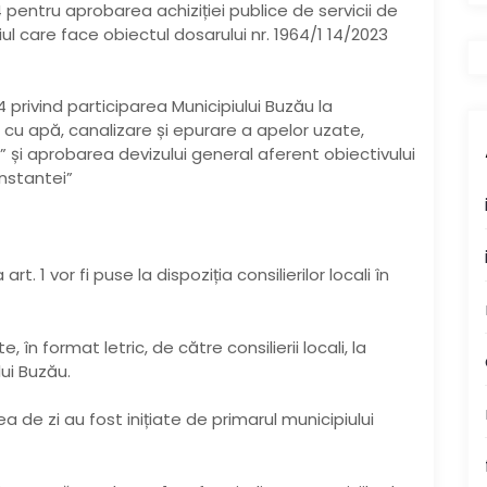
4 pentru aprobarea achiziției publice de servicii de
giul care face obiectul dosarului nr. 1964/1 14/2023
4 privind participarea Municipiului Buzău la
cu apă, canalizare și epurare a apelor uzate,
 și aprobarea devizului general aferent obiectivului
nstantei”
t. 1 vor fi puse la dispoziția consilierilor locali în
, în format letric, de către consilierii locali, la
lui Buzău.
a de zi au fost inițiate de primarul municipiului