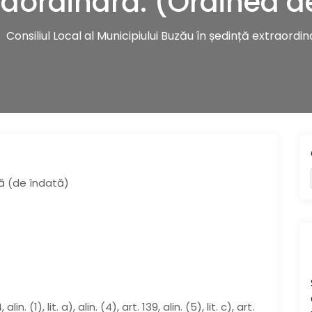
raordinară. (Ordinea de
Consiliul Local al Municipiului Buzău în ședință extraordin
ră (de îndată)
lin. (1), lit. a), alin. (4), art. 139, alin. (5), lit. c), art.