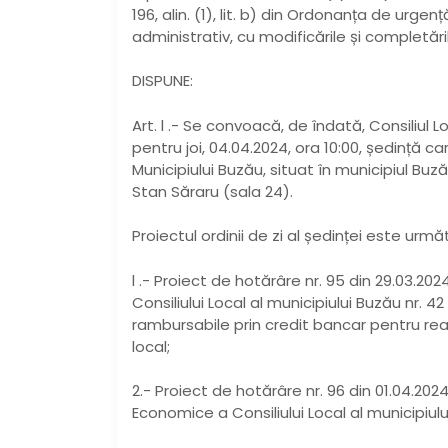
196, alin. (1), lit. b) din Ordonanța de urge
administrativ, cu modificările și completăril
DISPUNE:
Art. l .- Se convoacă, de îndată, Consiliul L
pentru joi, 04.04.2024, ora 10:00, ședință car
Municipiului Buzău, situat în municipiul Buzău
Stan Săraru (sala 24).
Proiectul ordinii de zi al ședinței este următ
l .- Proiect de hotărâre nr. 95 din 29.03.202
Consiliului Local al municipiului Buzău nr. 4
rambursabile prin credit bancar pentru reali
local;
2.- Proiect de hotărâre nr. 96 din 01.04.20
Economice a Consiliului Local al municipiulu