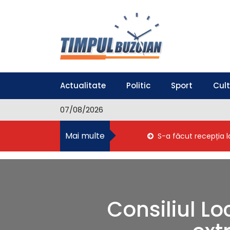
S
k
i
p
t
o
Timpul Buzoian
Stiri, noutati, evenimente din Buzau
c
o
Actualitate
Politic
Sport
Cul
n
t
07/08/2026
e
n
Mai multe
S-a făcut recepția l
t
Consiliul Lo