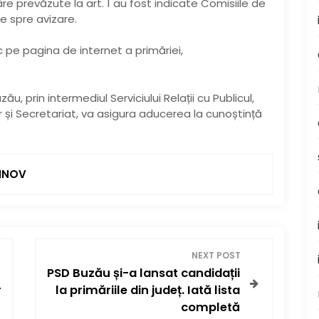
re prevăzute la art. 1 au fost indicate Comisiile de
e spre avizare.
 pe pagina de internet a primăriei,
zău, prin intermediul Serviciului Relații cu Publicul,
 și Secretariat, va asigura aducerea la cunoștință
INOV
NEXT POST
PSD Buzău și-a lansat candidații
r
la primăriile din județ. Iată lista
completă