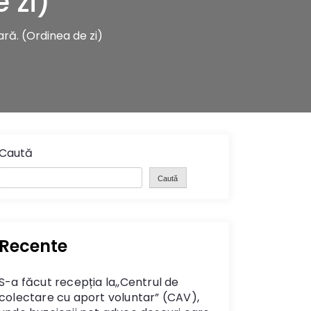
 zi)
ară. (Ordinea de zi)
Caută
Caută
Recente
S-a făcut recepția la,,Centrul de
colectare cu aport voluntar” (CAV),