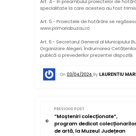
Art. 4.- În preambulul proiectelor de hotărâ
specialitate la care acestea au fost trimis
Art. 5.- Proiectele de hotărâre se regăsesc
www.primariabuzau.ro
Art. 6.- Secretarul General al Municipiului Bu
Organizare Alegeri, Îndrumarea Cetățenilor
publică a prevederilor prezentei dispoziții.
LAURENTIU MAR
On
03/04/2024
By
N
PREVIOUS POST
”Moșteniri colecționate”,
a
program dedicat colecționarilo
v
de artă, la Muzeul Județean