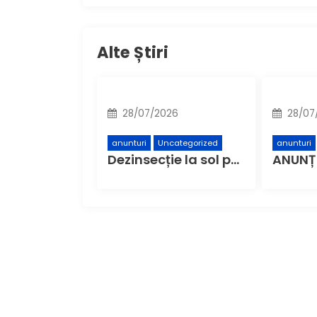
Alte Știri
28/07/2026
28/07
anunturi
Uncategorized
anunturi
Dezinsecție la sol pe domeniul public din municipiul Buzău – Etapa a 4-a