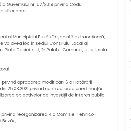
nță a Guvernului nr. 57/2019 privind Codul
e ulterioare,
ocal al Municipiului Buzău în ședință extraordinară,
e va avea loc în sediul Consiliului Local al
, Piața Daciei, nr. 1, în Palatul Comunal, etaj 1, sala
orul:
4 privind aprobarea modificării 6 a Hotărârii
2 din 25.03.2021 privind contractarea unei finanțări
zarea obiectivelor de investiții de interes public
24 privind reorganizarea 4 a Comisiei Tehnico-
i Buzău;