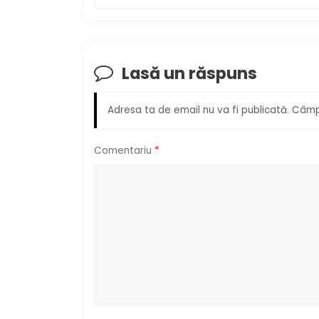
i
g
Lasă un răspuns
a
r
Adresa ta de email nu va fi publicată.
Câmpu
e
Comentariu
*
î
n
a
r
t