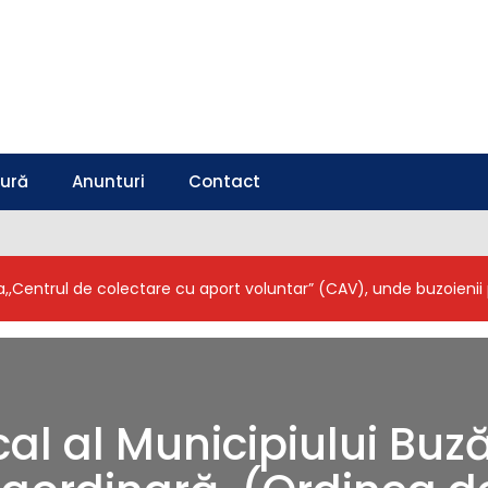
tură
Anunturi
Contact
a,,Centrul de colectare cu aport voluntar” (CAV), unde buzoieni
cal al Municipiului Buz