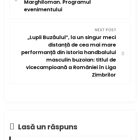
Marghiloman. Programul
v
evenimentului
i
NEXT POST
g
„Lupii Buzăului”, la un singur meci
distanță de cea mai mare
a
performanță din istoria handbalului
masculin buzoian: titlul de
r
vicecampioană a României în Liga
Zimbrilor
e
î
n
a
Lasă un răspuns
r