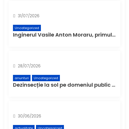
31/07/2026
Uncategorized
Inginerul Vasile Anton Moraru, primul primar independent al Buzăului post-Revoluție, a devenit „Cetățean de onoare al Municipiului Buzău”
28/07/2026
anunturi
Uncategorized
Dezinsecție la sol pe domeniul public din municipiul Buzău – Etapa a 4-a
30/06/2026
actualitate
Uncategorized