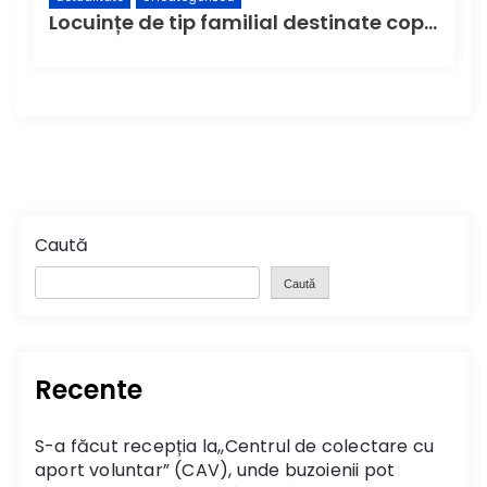
Locuințe de tip familial destinate copiilor și tinerilor, construite și dotate printr-o asociere între CJ Buzău și Fundația „Hope and Homes for Children”
Caută
Caută
Recente
S-a făcut recepția la,,Centrul de colectare cu
aport voluntar” (CAV), unde buzoienii pot