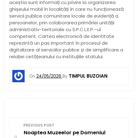
aceștia sunt informați cu privire la organizarea
ghișeului mobil în localități în care nu funcționează
servicii publice comunitare locale de evidență a
persoanelor, prin colaborarea primăriei unității
administrativ-teritoriale cu S.P.C.L.E.P.–ul
competent. Cartea electronică de identitate
reprezintă un pas important în procesul de
digitalizare al serviciilor publice și de simplificare a
relației cetățeanului cu instituțiile statului.
TIMPUL BUZOIAN
On
24/05/2026
By
N
PREVIOUS POST
Noaptea Muzeelor pe Domeniul
a