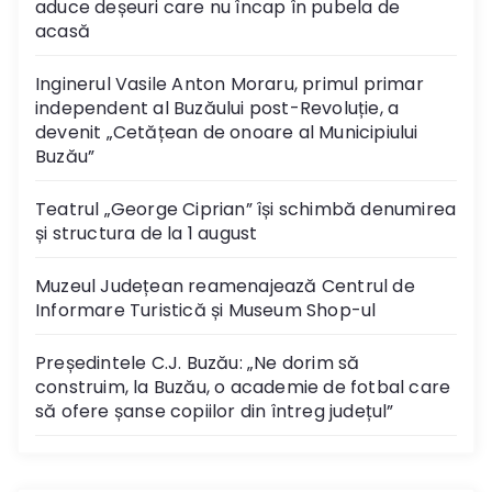
aduce deșeuri care nu încap în pubela de
acasă
Inginerul Vasile Anton Moraru, primul primar
independent al Buzăului post-Revoluție, a
devenit „Cetățean de onoare al Municipiului
Buzău”
Teatrul „George Ciprian” își schimbă denumirea
și structura de la 1 august
Muzeul Județean reamenajează Centrul de
Informare Turistică și Museum Shop-ul
Președintele C.J. Buzău: „Ne dorim să
construim, la Buzău, o academie de fotbal care
să ofere șanse copiilor din întreg județul”