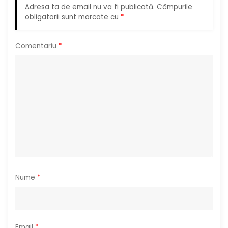
t
Adresa ta de email nu va fi publicată.
Câmpurile
obligatorii sunt marcate cu
*
i
Comentariu
*
c
o
l
e
Nume
*
Email
*