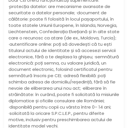
Doar CEI oferă funcționalități suplimentare:
·protecția datelor: are mecanisme avansate de
securitate a datelor personale; ·document de
călătorie: poate fi folosită în locul pașaportului, în
toate statele Uniunii Europene, în Islanda, Norvegia,
Liechtenstein, Confederația Elvețiană și în alte state
care o recunosc ca atare (de ex., Moldova, Turcia);
·autentificare online: poți să dovedești că tu ești
titularul actului de identitate și să accesezi servicii
electronice, fără a te deplasa la ghișeu; ·semnătură
electronică: poți semna, cu valoare juridică, un
document electronic, folosind certificatul pentru
semnătură înscris pe CEI; ·adresă flexibilă: poți
schimba adresa de domiciliu/reședință, fără să fie
nevoie de eliberarea unui nou act; ·eliberare în
străinătate: în curând, poate fi solicitată la misiunile
diplomatice și oficiile consulare ale României;
·disponibilă pentru copii cu vârsta între 0– 14 ani;
·solicitată la oricare S.P.C.L.E.P., pentru diferite
motive, inclusiv pentru preschimbarea actului de
identitate model vechi.