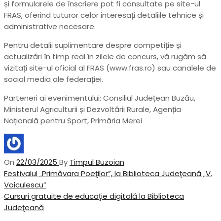
și formularele de înscriere pot fi consultate pe site-ul
FRAS, oferind tuturor celor interesați detaliile tehnice și
administrative necesare.
Pentru detalii suplimentare despre competiție și
actualizări în timp real în zilele de concurs, vă rugăm să
vizitați site-ul oficial al FRAS (www.fras.ro) sau canalele de
social media ale federației.
Parteneri ai evenimentului: Consiliul Județean Buzău,
Ministerul Agriculturii și Dezvoltării Rurale, Agenția
Națională pentru Sport, Primăria Merei
On
22/03/2025
By
Timpul Buzoian
Navigare
Previous
Festivalul „Primăvara Poeţilor”, la Biblioteca Judeţeană „V.
Post
Voiculescu”
în
Next
Cursuri gratuite de educaţie digitală la Biblioteca
articole
Post
Judeţeană