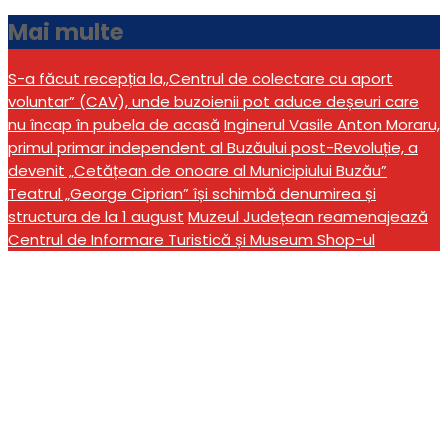
Mai multe
S-a făcut recepția la,,Centrul de colectare cu aport
voluntar” (CAV), unde buzoienii pot aduce deșeuri care
nu încap în pubela de acasă
Inginerul Vasile Anton Moraru,
primul primar independent al Buzăului post-Revoluție, a
devenit „Cetățean de onoare al Municipiului Buzău”
Teatrul „George Ciprian” își schimbă denumirea și
structura de la 1 august
Muzeul Județean reamenajează
Centrul de Informare Turistică și Museum Shop-ul
Federația Română de
Automobilism lansează
Campionatul Național
Rally Start – „România