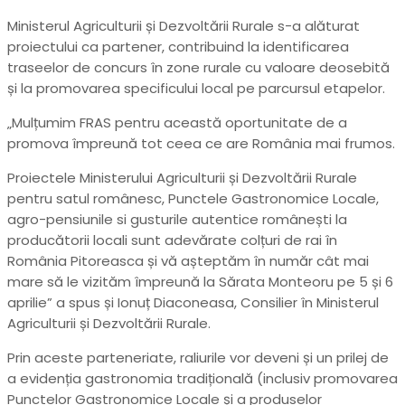
Ministerul Agriculturii și Dezvoltării Rurale s-a alăturat
proiectului ca partener, contribuind la identificarea
traseelor de concurs în zone rurale cu valoare deosebită
și la promovarea specificului local pe parcursul etapelor.
„Mulțumim FRAS pentru această oportunitate de a
promova împreună tot ceea ce are România mai frumos.
Proiectele Ministerului Agriculturii și Dezvoltării Rurale
pentru satul românesc, Punctele Gastronomice Locale,
agro-pensiunile si gusturile autentice românești la
producătorii locali sunt adevărate colțuri de rai în
România Pitoreasca și vă așteptăm în număr cât mai
mare să le vizităm împreună la Sărata Monteoru pe 5 și 6
aprilie” a spus și Ionuț Diaconeasa, Consilier în Ministerul
Agriculturii și Dezvoltării Rurale.
Prin aceste parteneriate, raliurile vor deveni și un prilej de
a evidenția gastronomia tradițională (inclusiv promovarea
Punctelor Gastronomice Locale și a produselor