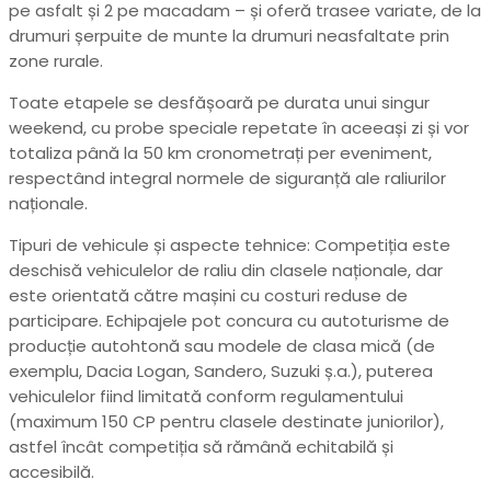
pe asfalt și 2 pe macadam – și oferă trasee variate, de la
drumuri șerpuite de munte la drumuri neasfaltate prin
zone rurale.
Toate etapele se desfășoară pe durata unui singur
weekend, cu probe speciale repetate în aceeași zi și vor
totaliza până la 50 km cronometrați per eveniment,
respectând integral normele de siguranță ale raliurilor
naționale.
Tipuri de vehicule și aspecte tehnice: Competiția este
deschisă vehiculelor de raliu din clasele naționale, dar
este orientată către mașini cu costuri reduse de
participare. Echipajele pot concura cu autoturisme de
producție autohtonă sau modele de clasa mică (de
exemplu, Dacia Logan, Sandero, Suzuki ș.a.), puterea
vehiculelor fiind limitată conform regulamentului
(maximum 150 CP pentru clasele destinate juniorilor),
astfel încât competiția să rămână echitabilă și
accesibilă.