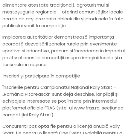
alimentare atestate tradițional), agroturismul și
meșteșugurile regionale – oferind comunităților locale
ocazia de a-și prezenta obiceiurile și produsele în fața
publicului venit la competiție.
Implicarea autorităților demonstrează importanța
acordată dezvoltării zonelor rurale prin evenimente
sportive și educative, precum și încrederea în impactul
pozitiv al acestei competiții asupra imaginii locale și a
turismului în regiune.
Înscrieri și participare în competiție
Înscrierile pentru Campionatul Național Rally Start –
„România Pitorească” sunt deja deschise, iar piloții și
echipajele interesate se pot înscrie prin intermediul
platformei oficiale FRAS (site-ul www.fras.ro, secțiunea
competiției Rally Start).
Concurenții pot opta fie pentru o licență anuală Rally
Start, fie pentru o licență One Event (valabilă pentru o