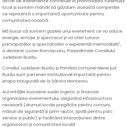
astfel de evenimente contribuie la promovarea turismului
local și suntem mândri să găzduim această competiție
ce reprezintă o importantă oportunitate pentru
comunitatea noastră.
Mă bucur că suntem gazele unui eveniment ce va aduce
energie, emoție și spectacol și va oferi tuturor
participanților și spectatorilor o experiență memorabilă”,
a declarat Lucian Romașcanu, Președintele Consiliului
Județean Buzău.
Consiliul Județean Buzău și Primăria comunei Merei jud.
Buzău sunt parteneri instituționali importanți pentru
etapa inaugurală de la Sărata Monteoru.
Autoritățile buzoiene susțin logistic și financiar
organizarea evenimentului, asigurând infrastructura
necesară (drumuri locale pregătite pentru concurs,
măsuri de siguranță și prim-ajutor, spații pentru parc
service și public) și facilitând interacțiunea dintre
organizatori și comunitatea locală.