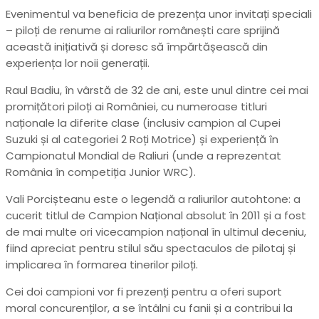
Evenimentul va beneficia de prezența unor invitați speciali
– piloți de renume ai raliurilor românești care sprijină
această inițiativă și doresc să împărtășească din
experiența lor noii generații.
Raul Badiu, în vârstă de 32 de ani, este unul dintre cei mai
promițători piloți ai României, cu numeroase titluri
naționale la diferite clase (inclusiv campion al Cupei
Suzuki și al categoriei 2 Roți Motrice) și experiență în
Campionatul Mondial de Raliuri (unde a reprezentat
România în competiția Junior WRC).
Vali Porcișteanu este o legendă a raliurilor autohtone: a
cucerit titlul de Campion Național absolut în 2011 și a fost
de mai multe ori vicecampion național în ultimul deceniu,
fiind apreciat pentru stilul său spectaculos de pilotaj și
implicarea în formarea tinerilor piloți.
Cei doi campioni vor fi prezenți pentru a oferi suport
moral concurenților, a se întâlni cu fanii și a contribui la