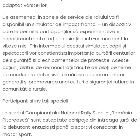
adaptat vârstei lor.
De asemenea, în zonele de service ale raliului va fi
disponibil un simulator de impact frontal – un dispozitiv
care le permite participanților să experimenteze în
condiții controlate forțele resimțite într-un accident la
viteze mici. Prin intermediul acestui simulator, copiii și
spectatorii vor conștientiza importanța purtării centurilor
de siguranță și a echipamentelor de protecție. Aceste
acțiuni, alături de demonstrații făcute de piloți pe teme
de conducere defensivă, urmăresc educarea tinerei
generații și promovarea unei culturi a siguranței rutiere în
comunitățile rurale.
Participanți și invitați speciali
La startul Campionatului Național Rally Start – „România
Pitorească” sunt așteptate echipaje din întreaga țară, de
la debutanți entuziaști până la sportivi consacrați în
motor sport.