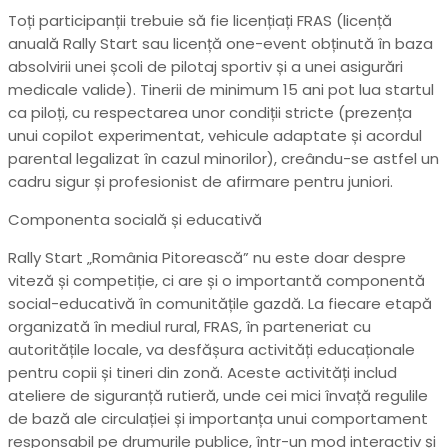
Toți participanții trebuie să fie licențiați FRAS (licență
anuală Rally Start sau licență one-event obținută în baza
absolvirii unei școli de pilotaj sportiv și a unei asigurări
medicale valide). Tinerii de minimum 15 ani pot lua startul
ca piloți, cu respectarea unor condiții stricte (prezența
unui copilot experimentat, vehicule adaptate și acordul
parental legalizat în cazul minorilor), creându-se astfel un
cadru sigur și profesionist de afirmare pentru juniori.
Componenta socială și educativă
Rally Start „România Pitorească” nu este doar despre
viteză și competiție, ci are și o importantă componentă
social-educativă în comunitățile gazdă. La fiecare etapă
organizată în mediul rural, FRAS, în parteneriat cu
autoritățile locale, va desfășura activități educaționale
pentru copii și tineri din zonă. Aceste activități includ
ateliere de siguranță rutieră, unde cei mici învață regulile
de bază ale circulației și importanța unui comportament
responsabil pe drumurile publice, într-un mod interactiv și