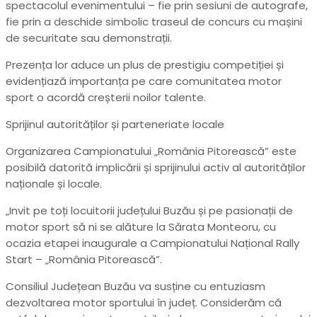
spectacolul evenimentului – fie prin sesiuni de autografe,
fie prin a deschide simbolic traseul de concurs cu mașini
de securitate sau demonstrații.
Prezența lor aduce un plus de prestigiu competiției și
evidențiază importanța pe care comunitatea motor
sport o acordă creșterii noilor talente.
Sprijinul autorităților și parteneriate locale
Organizarea Campionatului „România Pitorească” este
posibilă datorită implicării și sprijinului activ al autorităților
naționale și locale.
„Invit pe toți locuitorii județului Buzău și pe pasionații de
motor sport să ni se alăture la Sărata Monteoru, cu
ocazia etapei inaugurale a Campionatului Național Rally
Start – „România Pitorească”.
Consiliul Județean Buzău va susține cu entuziasm
dezvoltarea motor sportului în județ. Considerăm că