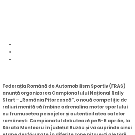
Pitorească” cu o primă
etapă la Sărata Monteoru
Home
actualitate
Federația Română de Automobilism lansează
Campionatul Național Rally Start – „România
Pitorească” cu o primă etapă la Sărata Monteoru
Federația Română de Automobilism Sportiv (FRAS)
anunță organizarea Campionatului Național Rally
Start – „România Pitorească”, o nouă competiție de
raliuri menită să îmbine adrenalina motor sportului
cu frumusețea peisajelor și autenticitatea satelor
românești. Campionatul debutează pe 5-6 aprilie, la
Sărata Monteoru în județul Buzău și va cuprinde cinci
etape desfășurate în diferite zone pitorești ale țării,