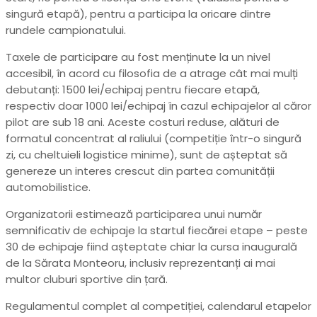
singură etapă), pentru a participa la oricare dintre
rundele campionatului.
Taxele de participare au fost menținute la un nivel
accesibil, în acord cu filosofia de a atrage cât mai mulți
debutanți: 1500 lei/echipaj pentru fiecare etapă,
respectiv doar 1000 lei/echipaj în cazul echipajelor al căror
pilot are sub 18 ani. Aceste costuri reduse, alături de
formatul concentrat al raliului (competiție într-o singură
zi, cu cheltuieli logistice minime), sunt de așteptat să
genereze un interes crescut din partea comunității
automobilistice.
Organizatorii estimează participarea unui număr
semnificativ de echipaje la startul fiecărei etape – peste
30 de echipaje fiind așteptate chiar la cursa inaugurală
de la Sărata Monteoru, inclusiv reprezentanți ai mai
multor cluburi sportive din țară.
Regulamentul complet al competiției, calendarul etapelor