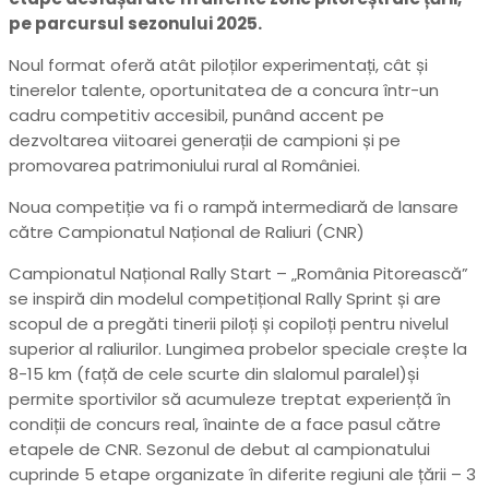
pe parcursul sezonului 2025.
Noul format oferă atât piloților experimentați, cât și
tinerelor talente, oportunitatea de a concura într-un
cadru competitiv accesibil, punând accent pe
dezvoltarea viitoarei generații de campioni și pe
promovarea patrimoniului rural al României.
Noua competiție va fi o rampă intermediară de lansare
către Campionatul Național de Raliuri (CNR)
Campionatul Național Rally Start – „România Pitorească”
se inspiră din modelul competițional Rally Sprint și are
scopul de a pregăti tinerii piloți și copiloți pentru nivelul
superior al raliurilor. Lungimea probelor speciale crește la
8-15 km (față de cele scurte din slalomul paralel)și
permite sportivilor să acumuleze treptat experiență în
condiții de concurs real, înainte de a face pasul către
etapele de CNR. Sezonul de debut al campionatului
cuprinde 5 etape organizate în diferite regiuni ale țării – 3