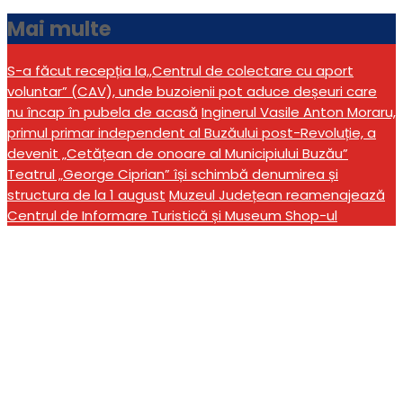
Mai multe
S-a făcut recepția la,,Centrul de colectare cu aport
voluntar” (CAV), unde buzoienii pot aduce deșeuri care
nu încap în pubela de acasă
Inginerul Vasile Anton Moraru,
primul primar independent al Buzăului post-Revoluție, a
devenit „Cetățean de onoare al Municipiului Buzău”
Teatrul „George Ciprian” își schimbă denumirea și
structura de la 1 august
Muzeul Județean reamenajează
Centrul de Informare Turistică și Museum Shop-ul
Geoparcul Internațional
UNESCO „Ținutul
Buzăului” calificat în
etapa finală a competiției