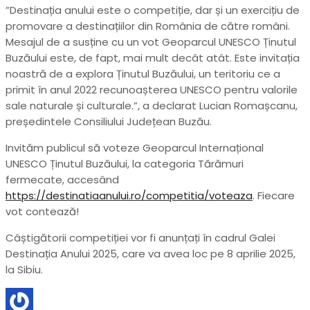
”Destinația anului este o competiție, dar și un exercițiu de
promovare a destinațiilor din România de către români.
Mesajul de a susține cu un vot Geoparcul UNESCO Ținutul
Buzăului este, de fapt, mai mult decât atât. Este invitația
noastră de a explora Ținutul Buzăului, un teritoriu ce a
primit în anul 2022 recunoașterea UNESCO pentru valorile
sale naturale și culturale.”, a declarat Lucian Romașcanu,
președintele Consiliului Județean Buzău.
Invităm publicul să voteze Geoparcul Internațional
UNESCO Ținutul Buzăului, la categoria Tărămuri
fermecate, accesând
https://destinatiaanului.ro/competitia/voteaza
. Fiecare
vot contează!
Câștigătorii competiției vor fi anunțați în cadrul Galei
Destinația Anului 2025, care va avea loc pe 8 aprilie 2025,
la Sibiu.