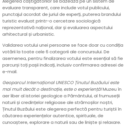
Alegerea câștigătorilor se bazează pe un sistem de
evaluare transparent, care include votul publicului,
punctajul acordat de juriul de experți, puterea brandului
turistic evaluat printr-o cercetare sociologică
reprezentativă național, dar și evaluarea aspectului
arhitectural și urbanistic.
Validarea votului unei persoane se face doar cu condiția
votării la toate cele 6 categorii ale concursului. De
asemenea, pentru finalizarea votului este esențial să fie
parcurși toți pașii indicați, inclusiv confirmarea adresei de
e-mail.
Geoparcul Internațional UNESCO Ținutul Buzăului este
mai mult decât o destinație, este o experiență!
Muzeu în
aer liber al istoriei geologice a Pământului, al frumuseții
naturii și credințelor religioase ale strămoșilor noștri,
Ținutul Buzăului este alegerea perfectă pentru turiștii în
căutarea experiențelor autentice, spirituale, de
cunoaștere, explorare a naturii sau de liniște și relaxare.