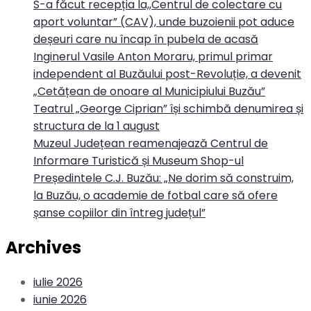
S-a făcut recepția la,,Centrul de colectare cu
aport voluntar” (CAV), unde buzoienii pot aduce
deșeuri care nu încap în pubela de acasă
Inginerul Vasile Anton Moraru, primul primar
independent al Buzăului post-Revoluție, a devenit
„Cetățean de onoare al Municipiului Buzău”
Teatrul „George Ciprian” își schimbă denumirea și
structura de la 1 august
Muzeul Județean reamenajează Centrul de
Informare Turistică și Museum Shop-ul
Președintele C.J. Buzău: „Ne dorim să construim,
la Buzău, o academie de fotbal care să ofere
șanse copiilor din întreg județul”
Archives
iulie 2026
iunie 2026