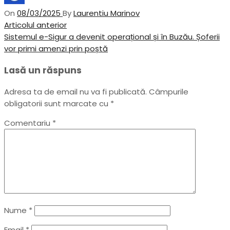
On
08/03/2025
By
Laurentiu Marinov
Navigare
Previous
Articolul anterior
Post
Next
Sistemul e-Sigur a devenit operațional și în Buzău. Șoferii
în
Post
vor primi amenzi prin poștă
articole
Lasă un răspuns
Adresa ta de email nu va fi publicată.
Câmpurile
obligatorii sunt marcate cu
*
Comentariu
*
Nume
*
Email
*