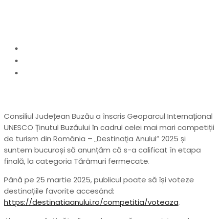
destinația anului
Home
actualitate
Geoparcul Internațional UNESCO „Ținutul Buzăului”
calificat în etapa finală a competiției destinația
anului
Consiliul Județean Buzău a înscris Geoparcul Internațional
UNESCO Ținutul Buzăului în cadrul celei mai mari competiții
de turism din România – „Destinaţia Anului” 2025 și
suntem bucuroși să anunțăm că s-a calificat în etapa
finală, la categoria Tărâmuri fermecate.
Până pe 25 martie 2025, publicul poate să își voteze
destinațiile favorite accesând:
https://destinatiaanului.ro/competitia/voteaza
.