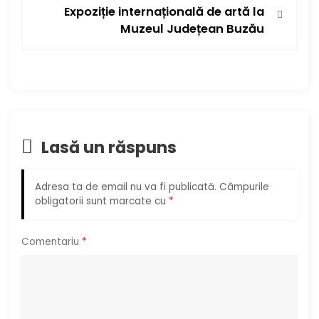
i
Expoziție internațională de artă la
g
Muzeul Județean Buzău
a
r
e
Lasă un răspuns
î
n
Adresa ta de email nu va fi publicată.
Câmpurile
obligatorii sunt marcate cu
*
a
r
Comentariu
*
t
i