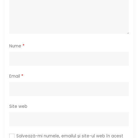
c
o
l
e
Nume
*
Email
*
Site web
Salvează-mi numele, emailul și site-ul web în acest