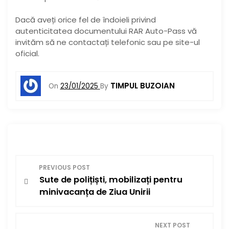
Dacă aveți orice fel de îndoieli privind
autenticitatea documentului RAR Auto-Pass vă
invităm să ne contactați telefonic sau pe site-ul
oficial.
TIMPUL BUZOIAN
On
23/01/2025
By
N
PREVIOUS POST
Sute de polițiști, mobilizați pentru
a
minivacanța de Ziua Unirii
v
NEXT POST