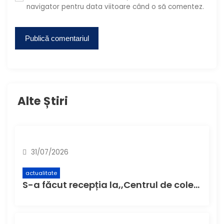
navigator pentru data viitoare când o să comentez.
Alte Știri
31/07/2026
actualitate
S-a făcut recepția la,,Centrul de colectare cu aport voluntar” (CAV), unde buzoienii pot aduce deșeuri care nu încap în pubela de acasă