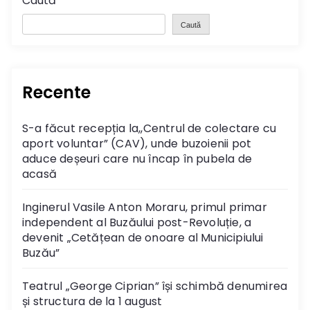
Caută
Caută
Recente
S-a făcut recepția la,,Centrul de colectare cu
aport voluntar” (CAV), unde buzoienii pot
aduce deșeuri care nu încap în pubela de
acasă
Inginerul Vasile Anton Moraru, primul primar
independent al Buzăului post-Revoluție, a
devenit „Cetățean de onoare al Municipiului
Buzău”
Teatrul „George Ciprian” își schimbă denumirea
și structura de la 1 august