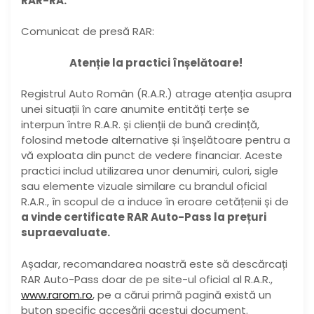
RAR-RA.
Comunicat de presă RAR:
Atenție la practici înșelătoare!
Registrul Auto Român (R.A.R.) atrage atenția asupra
unei situații în care anumite entități terțe se
interpun între R.A.R. și clienții de bună credință,
folosind metode alternative și înșelătoare pentru a
vă exploata din punct de vedere financiar. Aceste
practici includ utilizarea unor denumiri, culori, sigle
sau elemente vizuale similare cu brandul oficial
R.A.R., în scopul de a induce în eroare cetățenii și de
a vinde certificate RAR Auto-Pass la prețuri
supraevaluate.
Așadar, recomandarea noastră este să descărcați
RAR Auto-Pass doar de pe site-ul oficial al R.A.R.,
www.rarom.ro
, pe a cărui primă pagină există un
buton specific accesării acestui document.