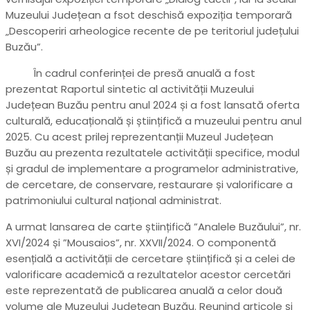
Muzeului Județean a fsot deschisă expoziția temporară
„Descoperiri arheologice recente de pe teritoriul județului
Buzău”.
În cadrul conferinței de presă anuală a fost
prezentat Raportul sintetic al activității Muzeului
Județean Buzău pentru anul 2024 și a fost lansată oferta
culturală, educațională și științifică a muzeului pentru anul
2025. Cu acest prilej reprezentanții Muzeul Județean
Buzău au prezenta rezultatele activității specifice, modul
și gradul de implementare a programelor administrative,
de cercetare, de conservare, restaurare și valorificare a
patrimoniului cultural național administrat.
A urmat lansarea de carte științifică ”Analele Buzăului”, nr.
XVI/2024 și ”Mousaios”, nr. XXVII/2024. O componentă
esențială a activității de cercetare științifică și a celei de
valorificare academică a rezultatelor acestor cercetări
este reprezentată de publicarea anuală a celor două
volume ale Muzeului Județean Buzău. Reunind articole și