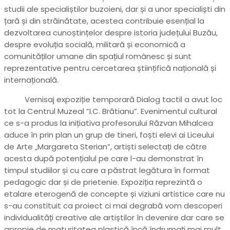
studii ale specialiștilor buzoieni, dar și a unor specialiști din
țară și din străinătate, acestea contribuie esențial la
dezvoltarea cunoștințelor despre istoria județului Buzău,
despre evoluția socială, militară și economică a
comunităților umane din spațiul românesc și sunt
reprezentative pentru cercetarea științifică națională și
internațională.
Vernisaj expoziție temporară Dialog tactil a avut loc
tot la Centrul Muzeal ”I.C. Brătianu”. Evenimentul cultural
ce s-a produs la inițiativa profesorului Răzvan Mihalcea
aduce în prin plan un grup de tineri, foști elevi ai Liceului
de Arte „Margareta Sterian”, artiști selectați de către
acesta după potențialul pe care l-au demonstrat în
timpul studiilor și cu care a păstrat legătura în format
pedagogic dar și de prietenie. Expoziția reprezintă o
etalare eterogenă de concepte și viziuni artistice care nu
s-au constituit ca proiect ci mai degrabă vom descoperi
individualități creative ale artiștilor în devenire dar care se
apropie de maturitatea plastică încă îndrumați mai mult