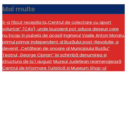
Mai multe
S-a făcut recepția la,,Centrul de colectare cu aport
voluntar” (CAV), unde buzoienii pot aduce deșeuri care
nu încap în pubela de acasă
Inginerul Vasile Anton Moraru,
primul primar independent al Buzăului post-Revoluție, a
devenit „Cetățean de onoare al Municipiului Buzău”
Teatrul „George Ciprian” își schimbă denumirea și
structura de la 1 august
Muzeul Județean reamenajează
Centrul de Informare Turistică și Museum Shop-ul
Realizările anului trecut și
proiectele pentru anul
2025, prezentate la
Muzeul Județean cu