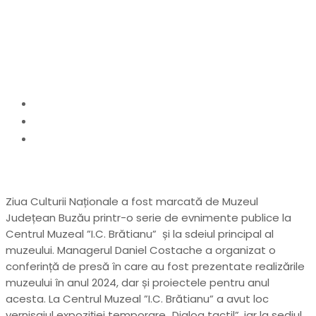
ocazia Zilei Culturii
Naționale
Home
Cultură
Realizările anului trecut și proiectele pentru anul
2025, prezentate la Muzeul Județean cu ocazia
Zilei Culturii Naționale
Ziua Culturii Naționale a fost marcată de Muzeul
Județean Buzău printr-o serie de evnimente publice la
Centrul Muzeal ”I.C. Brătianu” și la sdeiul principal al
muzeului. Managerul Daniel Costache a organizat o
conferință de presă în care au fost prezentate realizările
muzeului în anul 2024, dar și proiectele pentru anul
acesta. La Centrul Muzeal ”I.C. Brătianu” a avut loc
vernisajul expoziției temporare „Dialog tactil”, iar la sediul