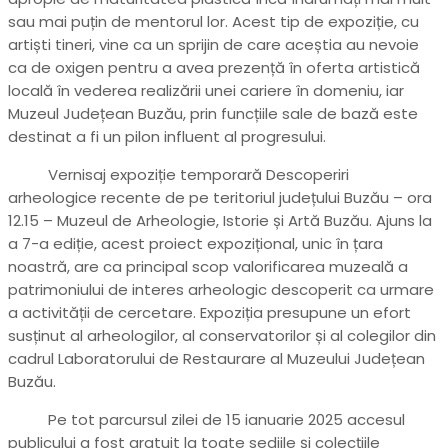
sau mai puțin de mentorul lor. Acest tip de expoziție, cu
artiști tineri, vine ca un sprijin de care aceștia au nevoie
ca de oxigen pentru a avea prezență în oferta artistică
locală în vederea realizării unei cariere în domeniu, iar
Muzeul Județean Buzău, prin funcțiile sale de bază este
destinat a fi un pilon influent al progresului.
Vernisaj expoziție temporară Descoperiri
arheologice recente de pe teritoriul județului Buzău – ora
12.15 – Muzeul de Arheologie, Istorie și Artă Buzău. Ajuns la
a 7-a ediție, acest proiect expozițional, unic în țara
noastră, are ca principal scop valorificarea muzeală a
patrimoniului de interes arheologic descoperit ca urmare
a activității de cercetare. Expoziția presupune un efort
susținut al arheologilor, al conservatorilor și al colegilor din
cadrul Laboratorului de Restaurare al Muzeului Județean
Buzău.
Pe tot parcursul zilei de 15 ianuarie 2025 accesul
publicului a fost gratuit la toate sediile și colecțiile