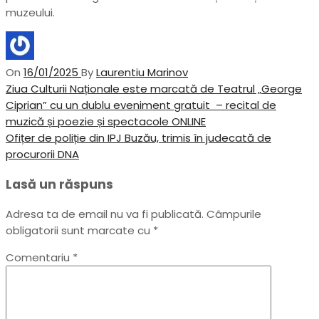
muzeului.
On
16/01/2025
By
Laurentiu Marinov
Navigare
Previous
Ziua Culturii Naționale este marcată de Teatrul „George
Post
Ciprian” cu un dublu eveniment gratuit – recital de
în
muzică și poezie și spectacole ONLINE
articole
Next
Ofițer de poliție din IPJ Buzău, trimis în judecată de
Post
procurorii DNA
Lasă un răspuns
Adresa ta de email nu va fi publicată.
Câmpurile
obligatorii sunt marcate cu
*
Comentariu
*