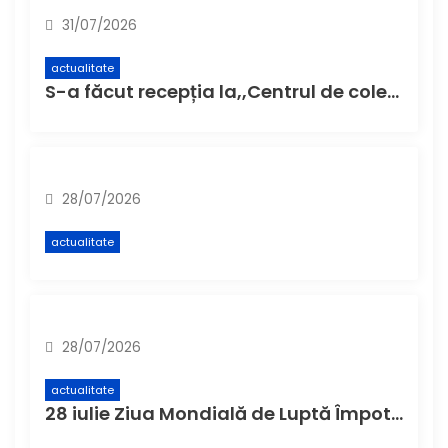
31/07/2026
actualitate
S-a făcut recepția la,,Centrul de colectare cu aport voluntar” (CAV), unde buzoienii pot aduce deșeuri care nu încap în pubela de acasă
28/07/2026
actualitate
28/07/2026
actualitate
28 iulie Ziua Mondială de Luptă Împotriva Hepatitei