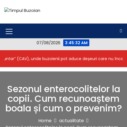
S
k
i
Timpul Buzoian
Stiri, noutati, evenimente din Buzau
p
t
o
M
c
07/08/2026
3:45:33 AM
e
o
n
n
r” (CAV), unde buzoienii pot aduce deșeuri care nu încap în pub
t
u
e
I
n
t
c
Sezonul enterocolitelor la
o
copii. Cum recunoaștem
n
boala și cum o prevenim?
Home
actualitate