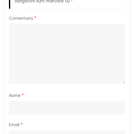
n
obligatorii sunt marcate cu
*
a
Comentariu
*
r
t
i
c
o
l
Nume
*
e
Email
*