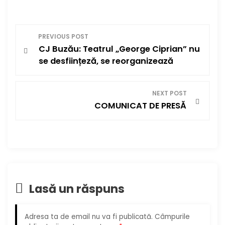
N
PREVIOUS POST
CJ Buzău: Teatrul „George Ciprian” nu
a
se desființeză, se reorganizează
v
i
NEXT POST
COMUNICAT DE PRESĂ
g
a
r
e
Lasă un răspuns
î
Adresa ta de email nu va fi publicată.
Câmpurile