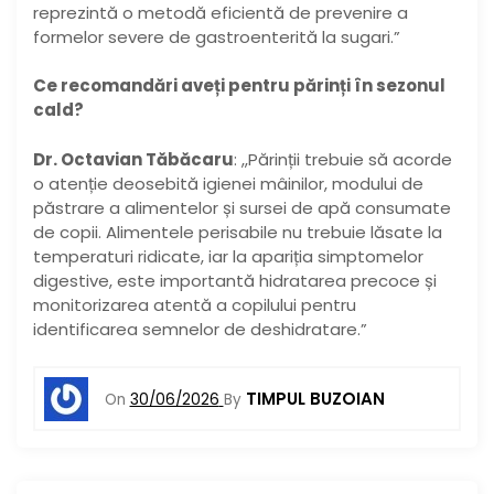
reprezintă o metodă eficientă de prevenire a
formelor severe de gastroenterită la sugari.”
Ce recomandări aveți pentru părinți în sezonul
cald?
Dr. Octavian Tăbăcaru
: ,,Părinții trebuie să acorde
o atenție deosebită igienei mâinilor, modului de
păstrare a alimentelor și sursei de apă consumate
de copii. Alimentele perisabile nu trebuie lăsate la
temperaturi ridicate, iar la apariția simptomelor
digestive, este importantă hidratarea precoce și
monitorizarea atentă a copilului pentru
identificarea semnelor de deshidratare.”
TIMPUL BUZOIAN
On
30/06/2026
By