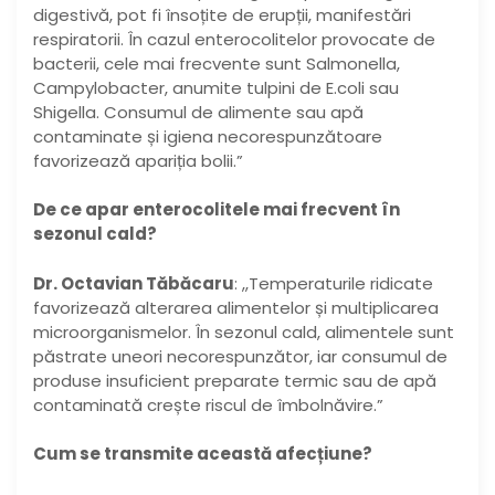
digestivă, pot fi însoțite de erupții, manifestări
respiratorii. În cazul enterocolitelor provocate de
bacterii, cele mai frecvente sunt Salmonella,
Campylobacter, anumite tulpini de E.coli sau
Shigella. Consumul de alimente sau apă
contaminate și igiena necorespunzătoare
favorizează apariția bolii.”
De ce apar enterocolitele mai frecvent în
sezonul cald?
Dr. Octavian Tăbăcaru
: ,,Temperaturile ridicate
favorizează alterarea alimentelor și multiplicarea
microorganismelor. În sezonul cald, alimentele sunt
păstrate uneori necorespunzător, iar consumul de
produse insuficient preparate termic sau de apă
contaminată crește riscul de îmbolnăvire.”
Cum se transmite această afecțiune?