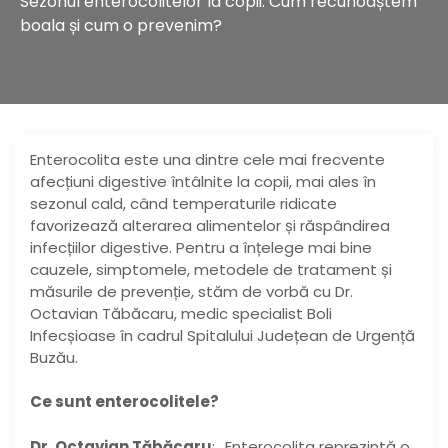
Sezonul enterocolitelor la copii. Cum recunoaștem
boala și cum o prevenim?
Enterocolita este una dintre cele mai frecvente
afecțiuni digestive întâlnite la copii, mai ales în
sezonul cald, când temperaturile ridicate
favorizează alterarea alimentelor și răspândirea
infecțiilor digestive. Pentru a înțelege mai bine
cauzele, simptomele, metodele de tratament și
măsurile de prevenție, stăm de vorbă cu Dr.
Octavian Tăbăcaru, medic specialist Boli
Infecșioase în cadrul Spitalului Județean de Urgență
Buzău.
Ce sunt enterocolitele?
Dr. Octavian Tăbăcaru
: ,,Enterocolita reprezintă o