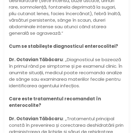
deshidratare (sete intensă, buze uscate, urinări
rare, somnolență, fontanela deprimată la sugari,
pliu cutanat lenes, facies încercănat), febră înaltă,
vărsături persistente, sânge în scaun, dureri
abdominale intense sau atunci când starea
generală se agravează.”
Cum se stabilește diagnosticul enterocolitei?
Dr. Octavian Tăbăcaru
: ,,Diagnosticul se bazează
în primul rând pe simptome și pe examenul clinic. În
anumite situații, medicul poate recomanda analize
de sânge sau examinarea materiilor fecale pentru
identificarea agentului infecțios.
Care este tratamentul recomandat în
enterocolite?
Dr. Octavian Tăbăcaru
: ,,Tratamentul principal
constă în prevenirea și corectarea deshidratării prin
administrarea de lichide și săruri de rehidratare