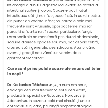
inflamație a tubului digestiv. Mai exact, se referă la
intestinul subțire și colon. Cauzele pot fi atât
infecțioase cât și neinfecțioase însă, în cazul nostru,
din punct de vedere infecțios, cauzele cele mai
frecvente sunt virusurile, apoi bacteriile, mai rar
paraziții și foarte rar, în cazuri particulare, fungii.
Enterocolitele se manifestă prin dureri abdominale,
scaune diariece apoase sau moi, pot asocia febră,
alterea stării generale, deshidratare. Atunci când
avem și greață sau vărsături vorbim de o
gastroenterocolită.”
Care sunt principalele cauze ale enterocolitelor
la copii?
Dr. Octavian Tăbăcaru
: ,,Așa cum am spus,
etiologia cea mai frecventă este cea virală,
produsă în special de Rotavirus, Norovirus și
Adenovirus. În sezonul cald mai circulă și unele
enterovirusuri, care, pe lângă simpotmatolgoia