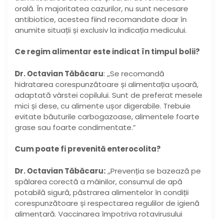
orală. În majoritatea cazurilor, nu sunt necesare
antibiotice, acestea fiind recomandate doar în
anumite situații și exclusiv la indicația medicului.
Ce regim alimentar este indicat în timpul bolii?
Dr. Octavian Tăbăcaru
: ,,Se recomandă
hidratarea corespunzătoare și alimentația ușoară,
adaptată vârstei copilului. Sunt de preferat mesele
mici și dese, cu alimente ușor digerabile. Trebuie
evitate băuturile carbogazoase, alimentele foarte
grase sau foarte condimentate.”
Cum poate fi prevenită enterocolita?
Dr. Octavian Tăbăcaru:
,,Prevenția se bazează pe
spălarea corectă a mâinilor, consumul de apă
potabilă sigură, păstrarea alimentelor în condiții
corespunzătoare și respectarea regulilor de igienă
alimentară. Vaccinarea împotriva rotavirusului