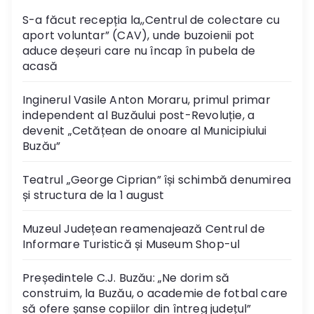
S-a făcut recepția la,,Centrul de colectare cu
aport voluntar” (CAV), unde buzoienii pot
aduce deșeuri care nu încap în pubela de
acasă
Inginerul Vasile Anton Moraru, primul primar
independent al Buzăului post-Revoluție, a
devenit „Cetățean de onoare al Municipiului
Buzău”
Teatrul „George Ciprian” își schimbă denumirea
și structura de la 1 august
Muzeul Județean reamenajează Centrul de
Informare Turistică și Museum Shop-ul
Președintele C.J. Buzău: „Ne dorim să
construim, la Buzău, o academie de fotbal care
să ofere șanse copiilor din întreg județul”