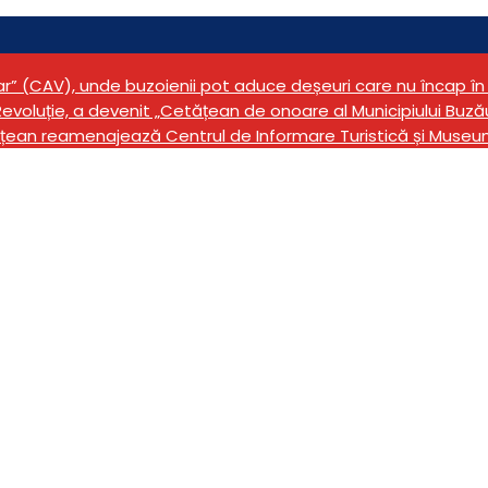
tar” (CAV), unde buzoienii pot aduce deșeuri care nu încap 
evoluție, a devenit „Cetățean de onoare al Municipiului Buză
țean reamenajează Centrul de Informare Turistică și Museu