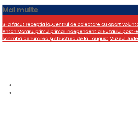
Mai multe
S-a făcut recepția la,,Centrul de colectare cu aport volun
Anton Moraru, primul primar independent al Buzăului post-R
schimbă denumirea și structura de la 1 august
Muzeul Jude
Etichetă:
handbal
Home
handbal