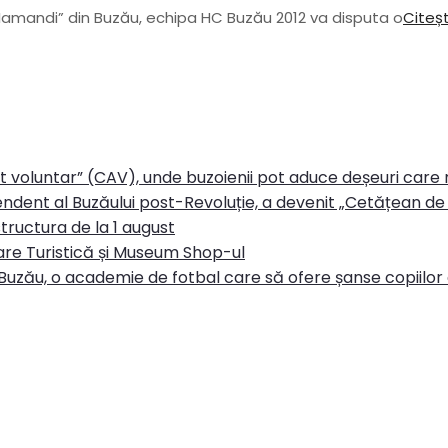
o Iamandi” din Buzău, echipa HC Buzău 2012 va disputa o
Citeșt
rt voluntar” (CAV), unde buzoienii pot aduce deșeuri care
ndent al Buzăului post-Revoluție, a devenit „Cetățean de 
tructura de la 1 august
re Turistică și Museum Shop-ul
Buzău, o academie de fotbal care să ofere șanse copiilor d