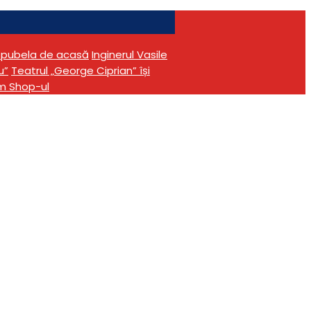
în pubela de acasă
Inginerul Vasile
u”
Teatrul „George Ciprian” își
m Shop-ul