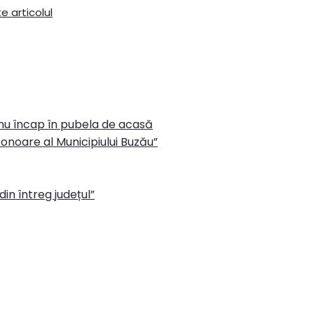
e articolul
 nu încap în pubela de acasă
onoare al Municipiului Buzău”
in întreg județul”