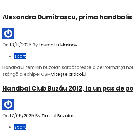
Alexandra Dumitrașcu, prima handbalis
On
13/11/2025
By
Laurentiu Marinov
sport
Handbalul feminin buzoian sărbătorește o performanță nota
stângă a echipei CSM
Citește articolul
Handbal Club Buzău 2012, la un pas de po
On
17/05/2025
By
Timpul Buzoian
sport