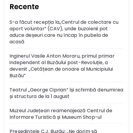
Recente
S-a făcut recepția la,,Centrul de colectare cu
aport voluntar” (CAV), unde buzoienii pot
aduce deșeuri care nu încap în pubela de
acasă
Inginerul Vasile Anton Moraru, primul primar
independent al Buzăului post-Revoluție, a
devenit „Cetățean de onoare al Municipiului
Buzău”
Teatrul „George Ciprian” își schimbă denumirea
și structura de la 1 august
Muzeul Județean reamenajează Centrul de
Informare Turistică și Museum Shop-ul
Președintele C.J. Buzău: „Ne dorim să