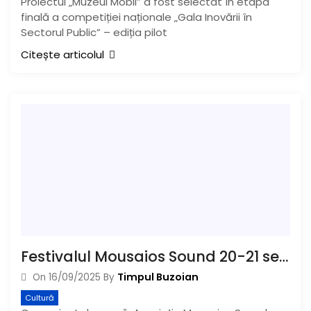
Proiectul „Muzeul Mobil” a fost selectat în etapa
finală a competiției naționale „Gala Inovării în
Sectorul Public” – ediția pilot
Citește articolul
Festivalul Mousaios Sound 20-21 septembrie 2025
Timpul Buzoian
On
16/09/2025
By
Cultură