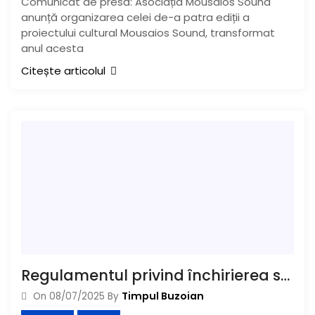
Comunicat de presă: Asociația Mousaios Sound
anunță organizarea celei de-a patra ediții a
proiectului cultural Mousaios Sound, transformat
anul acesta
Citește articolul
Regulamentul privind închirierea suprafețelor locative din municipiul Buzău, în dezbatere publică
Timpul Buzoian
On
08/07/2025
By