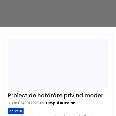
Proiect de hotărâre privind modernizarea platformei City Report și integrarea acesteia într-un sistem digital unitar denumit “eBuzău
Timpul Buzoian
On
06/03/2026
By
anunturi