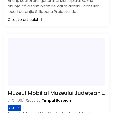
Anunț: Secretarul general al Municipiului Buzău
anunță că a fost inițiat de către domnul consilier
local Laurențiu Stîlpeanu Proiectul de
Citește articolul
Muzeul Mobil al Muzeului Județean Buzău, finalist în „Gala Inovării în Sectorul Public” – ediția 2025
Timpul Buzoian
On
06/11/2025
By
Cultură