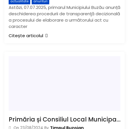
actualitate
anunturi
Astăzi, 07.07.2025, primarul Municipiului Buzău anunță
deschiderea procedurii de transparenţă decizională
a procesului de elaborare a următorului act cu
caracter
Citește articolul
Primăria și Consiliul Local Municipal oferă gratuit ghiozdane și rechizite pentru toți copiii de grădiniță, școală primară și gimnaziu
Timpul Buzoian
On
23/08/2024
By