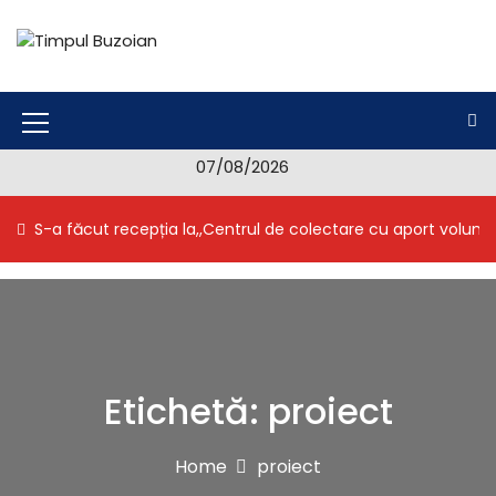
S
k
i
Timpul Buzoian
Stiri, noutati, evenimente din Buzau
p
t
o
M
c
07/08/2026
e
o
n
n
S-a făcut recepția la,,Centrul de colectare cu aport volunt
t
u
e
I
n
t
c
o
n
Etichetă:
proiect
Home
proiect