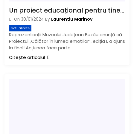
Un proiect educațional pentru tineri derulat de Muzeul Județean a ajuns la final
Laurentiu Marinov
On
30/01/2024
By
actualitate
Reprezentanții Muzeului Județean Buzău anunță că
Proiectul „Călător în lumea emoțiilor”, ediția I, a ajuns
la final! Acțiunea face parte
Citește articolul