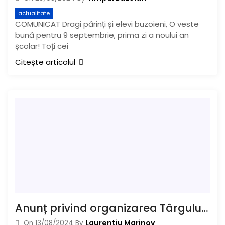
actualitate
COMUNICAT Dragi părinți și elevi buzoieni, O veste
bună pentru 9 septembrie, prima zi a noului an
școlar! Toți cei
Citește articolul
Anunț privind organizarea Târgului „Toamna Buzoiană”
Laurentiu Marinov
On
13/08/2024
By