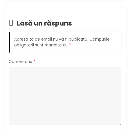
e
î
Lasă un răspuns
n
Adresa ta de email nu va fi publicată.
Câmpurile
a
obligatorii sunt marcate cu
*
r
Comentariu
*
t
i
c
o
l