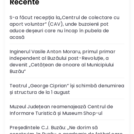
Recente
S-a făcut recepția la,,Centrul de colectare cu
aport voluntar” (CAV), unde buzoienii pot
aduce deșeuri care nu încap în pubela de
acasă
Inginerul Vasile Anton Moraru, primul primar
independent al Buzăului post-Revoluție, a
devenit „Cetățean de onoare al Municipiului
Buzău”
Teatrul „George Ciprian” își schimbă denumirea
și structura de la 1 august
Muzeul Județean reamenajează Centrul de
Informare Turistică și Museum Shop-ul
Președintele C.J. Buzău: „Ne dorim să