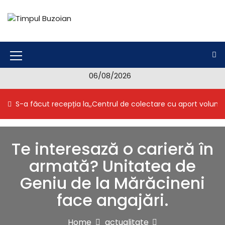
S
k
i
Timpul Buzoian
Stiri, noutati, evenimente din Buzau
p
t
o
M
c
06/08/2026
e
o
n
n
S-a făcut recepția la,,Centrul de colectare cu aport volunt
t
u
e
I
n
t
c
Te interesază o carieră în
o
armată? Unitatea de
n
Geniu de la Mărăcineni
face angajări.
Home
actualitate