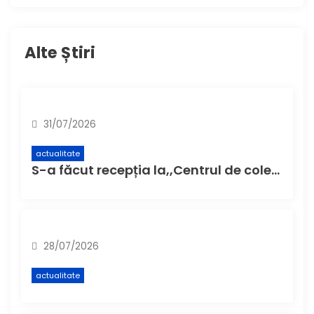
Alte Știri
31/07/2026
actualitate
S-a făcut recepția la,,Centrul de colectare cu aport voluntar” (CAV), unde buzoienii pot aduce deșeuri care nu încap în pubela de acasă
28/07/2026
actualitate