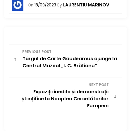
LAURENTIU MARINOV
On
18/09/2023
By
N
PREVIOUS POST
Târgul de Carte Gaudeamus ajunge la
a
Centrul Muzeal „I. C. Brătianu”
v
i
NEXT POST
Expoziții inedite și demonstrații
g
științifice la Noaptea Cercetătorilor
Europeni
a
r