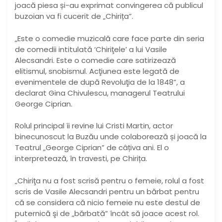
joacă piesa și-au exprimat convingerea că publicul
buzoian va fi cucerit de „Chirița”.
„Este o comedie muzicală care face parte din seria
de comedii intitulată ‘Chiriţele’ a lui Vasile
Alecsandri. Este o comedie care satirizează
elitismul, snobismul. Acţiunea este legată de
evenimentele de după Revoluţia de la 1848”, a
declarat Gina Chivulescu, managerul Teatrului
George Ciprian.
Rolul principal îi revine lui Cristi Martin, actor
binecunoscut la Buzău unde colaborează și joacă la
Teatrul „George Ciprian” de câțiva ani. El o
interpretează, în travesti, pe Chirița.
„Chiriţa nu a fost scrisă pentru o femeie, rolul a fost
scris de Vasile Alecsandri pentru un bărbat pentru
că se considera că nicio femeie nu este destul de
puternică şi de „bărbată” încât să joace acest rol.