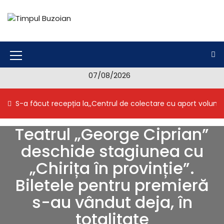
S
k
i
Timpul Buzoian
Stiri, noutati, evenimente din Buzau
p
t
o
M
c
07/08/2026
e
o
n
n
S-a făcut recepția la,,Centrul de colectare cu aport volunt
t
u
e
I
n
Teatrul „George Ciprian”
t
c
deschide stagiunea cu
o
„Chirița în provinție”.
n
Biletele pentru premieră
s-au vândut deja, în
totalitate