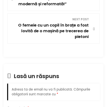
a
modernă și reformată!”
v
i
NEXT POST
O femeie cu un copil în brațe a fost
g
lovită de o mașină pe trecerea de
pietoni
a
r
e
î
Lasă un răspuns
n
Adresa ta de email nu va fi publicată.
Câmpurile
a
obligatorii sunt marcate cu
*
r