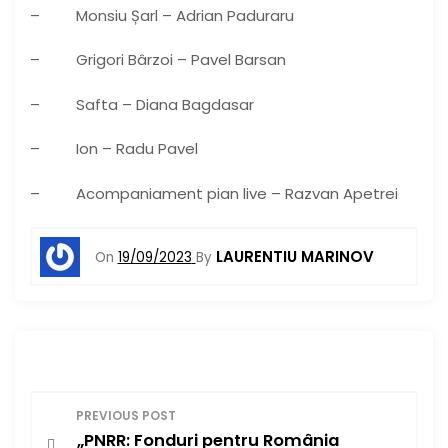
– Monsiu Șarl – Adrian Paduraru
– Grigori Bârzoi – Pavel Barsan
– Safta – Diana Bagdasar
– Ion – Radu Pavel
– Acompaniament pian live – Razvan Apetrei
LAURENTIU MARINOV
On
19/09/2023
By
N
PREVIOUS POST
„PNRR: Fonduri pentru România