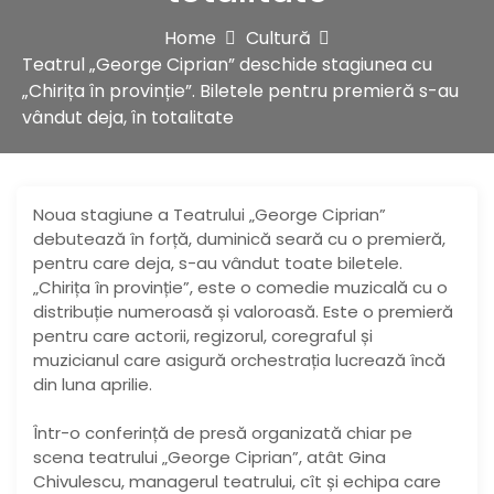
Home
Cultură
Teatrul „George Ciprian” deschide stagiunea cu
„Chirița în provinție”. Biletele pentru premieră s-au
vândut deja, în totalitate
Noua stagiune a Teatrului „George Ciprian”
debutează în forță, duminică seară cu o premieră,
pentru care deja, s-au vândut toate biletele.
„Chirița în provinție”, este o comedie muzicală cu o
distribuție numeroasă și valoroasă. Este o premieră
pentru care actorii, regizorul, coregraful și
muzicianul care asigură orchestrația lucrează încă
din luna aprilie.
Într-o conferință de presă organizată chiar pe
scena teatrului „George Ciprian”, atât Gina
Chivulescu, managerul teatrului, cît și echipa care