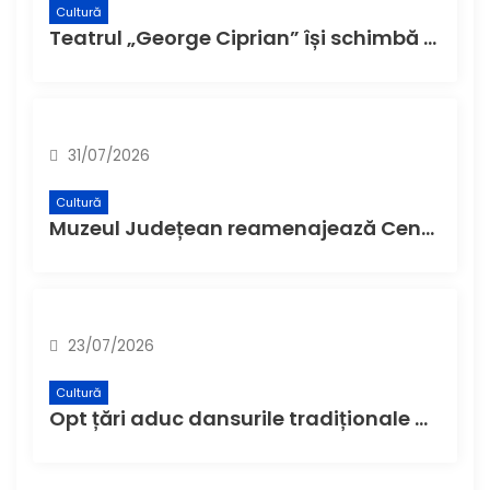
Cultură
Teatrul „George Ciprian” își schimbă denumirea și structura de la 1 august
31/07/2026
Cultură
Muzeul Județean reamenajează Centrul de Informare Turistică și Museum Shop-ul
23/07/2026
Cultură
Opt țări aduc dansurile tradiționale ale lumii la Buzău, la cea de-a XI-a ediție a Festivalului Internațional de Folclor „Plaiurile Mioriței”