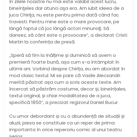
În zilele noastre nu mai este valabil acest lucru,
bineînţeles dar atunci aşa era. Am iubit ideea de a
juca Chiriţa, nu este pentru prima dată când fac
travesti. Pentru mine este o mare provocare, pe
lângă faptul că joc lângă actori minunaţi. Să
dansez, să cânt este o provocare”, a declarat Cristi
Martin la conferința de presă.
„Speră să fim la înălțime și duminică să avem o
premieră foarte bună, așa cum s-a întâmplat în
ultimii ani. Vorbind despre Chirița, eu am abordat în
mod clasic textul. Mi se pare că Vasile Alecsandri
merită păstrat așa cum a scris aceste texte. Am
încercat să păstrăm costume, decor și, bineînțales,
textul original, și chiar modalitatea de a juca,
specifică 1850”, a precizat regizorul Daniel Bucur.
Cu umor debordant și cu o abundență de situații și
aluzii, piesa se constituie ca un reper de prima
importanta în orice reperoriu comic al unui teatru
serios.