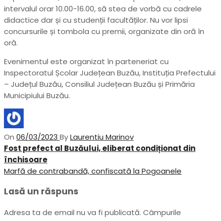
intervalul orar 10.00-16.00, să stea de vorbă cu cadrele
didactice dar și cu studenții facultăților. Nu vor lipsi
concursurile și tombola cu premii, organizate din oră în
oră.
Evenimentul este organizat în parteneriat cu
Inspectoratul Școlar Județean Buzău, Instituția Prefectului
– Județul Buzău, Consiliul Județean Buzău și Primăria
Municipiului Buzău.
On
06/03/2023
By
Laurentiu Marinov
Navigare
Previous
Fost prefect al Buzăului, eliberat condiționat din
Post
închisoare
în
Next
Marfă de contrabandă, confiscată la Pogoanele
articole
Post
Lasă un răspuns
Adresa ta de email nu va fi publicată.
Câmpurile