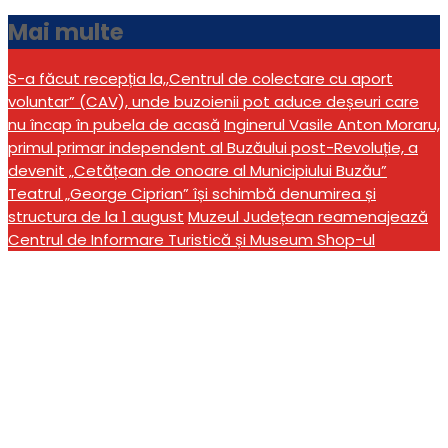
Mai multe
S-a făcut recepția la,,Centrul de colectare cu aport
voluntar” (CAV), unde buzoienii pot aduce deșeuri care
nu încap în pubela de acasă
Inginerul Vasile Anton Moraru,
primul primar independent al Buzăului post-Revoluție, a
devenit „Cetățean de onoare al Municipiului Buzău”
Teatrul „George Ciprian” își schimbă denumirea și
structura de la 1 august
Muzeul Județean reamenajează
Centrul de Informare Turistică și Museum Shop-ul
Universitatea „Dunărea
de Jos” din Galați caută
viitori studenți la Buzău