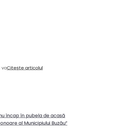
l va
Citește articolul
 nu încap în pubela de acasă
onoare al Municipiului Buzău”