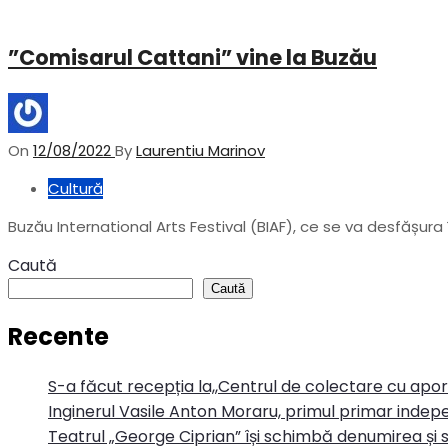
”Comisarul Cattani” vine la Buzău
On
12/08/2022
By
Laurentiu Marinov
Cultură
Buzău International Arts Festival (BIAF), ce se va desfășura
Caută
Caută
Recente
S-a făcut recepția la,,Centrul de colectare cu apo
Inginerul Vasile Anton Moraru, primul primar indepe
Teatrul „George Ciprian” își schimbă denumirea și s