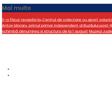
Mai multe
S-a făcut recepția la,,Centrul de colectare cu aport volun
Anton Moraru, primul primar independent al Buzăului post-R
schimbă denumirea și structura de la 1 august
Muzeul Jude
Etichetă:
Corrado Cat
Home
Corrado Cattani