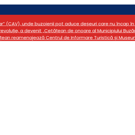
tar” (CAV), unde buzoienii pot aduce deșeuri care nu încap 
evoluție, a devenit „Cetățean de onoare al Municipiului Buză
țean reamenajează Centrul de Informare Turistică și Museu
tani