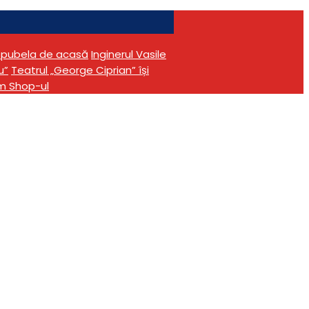
în pubela de acasă
Inginerul Vasile
u”
Teatrul „George Ciprian” își
m Shop-ul