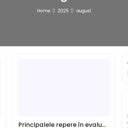
Home
2025
august
Principalele repere în evaluarea riscului rutier în primele 7 luni ale anului în curs