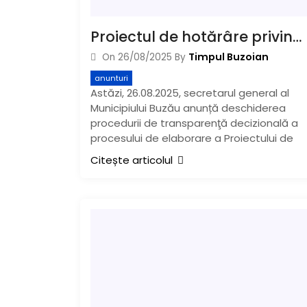
Proiectul de hotărâre privind interzicerea tăierii arborilor sănătoşi fără avizul unei comisii de specialişti, în dezbatere publică. Anunț:
Timpul Buzoian
On
26/08/2025
By
anunturi
Astăzi, 26.08.2025, secretarul general al
Municipiului Buzău anunță deschiderea
procedurii de transparenţă decizională a
procesului de elaborare a Proiectului de
Citește articolul