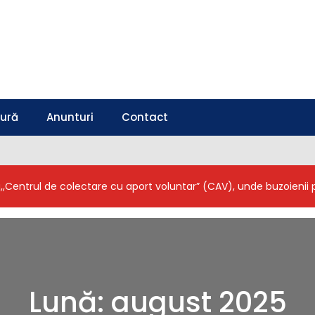
tură
Anunturi
Contact
a,,Centrul de colectare cu aport voluntar” (CAV), unde buzoieni
Lună:
august 2025