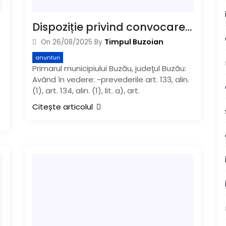
Dispoziție privind convocarea în şedinţa ordinară a lunii august 2025 a Consiliului Local al Municipiului Buzău
Timpul Buzoian
On
26/08/2025
By
anunturi
Primarul municipiului Buzău, judeţul Buzău:
Având în vedere: -prevederile art. 133, alin.
(1), art. 134, alin. (1), lit. a), art.
Citește articolul