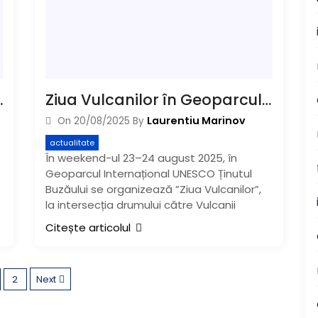
rea vârstei de 103 ani
Ziua Vulcanilor în Geoparcul Internațional UNESCO Ținutul Buzăului
Laurentiu Marinov
On
20/08/2025
By
actualitate
În weekend-ul 23–24 august 2025, în
Geoparcul Internațional UNESCO Ținutul
Buzăului se organizează ”Ziua Vulcanilor”,
la intersecția drumului către Vulcanii
Citește articolul
P
2
Next
a