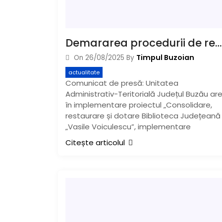
Demararea procedurii de recepție la terminarea lucrărilor pentru obiectivul de patrimoniu național Biblioteca Judeţeană “Vasile Voiculescu” Buzău
Timpul Buzoian
On
26/08/2025
By
actualitate
Comunicat de presă: Unitatea
Administrativ-Teritorială Județul Buzău ar
în implementare proiectul „Consolidare,
restaurare și dotare Biblioteca Județeană
„Vasile Voiculescu”, implementare
Citește articolul