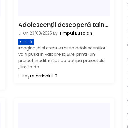
Adolescenții descoperă tainele cinematografiei într-un proiect inedit la BIAF
Timpul Buzoian
On
23/08/2025
By
Cultură
Imaginația și creativitatea adolescenților
e
va fi pusă în valoare la BIAF printr-un
proiect inedit inițiat de echipa proiectului
„Limite de
Citește articolul