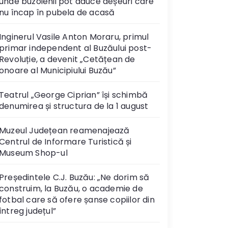
unde buzoienii pot aduce deșeuri care
nu încap în pubela de acasă
Inginerul Vasile Anton Moraru, primul
primar independent al Buzăului post-
Revoluție, a devenit „Cetățean de
onoare al Municipiului Buzău”
Teatrul „George Ciprian” își schimbă
denumirea și structura de la 1 august
Muzeul Județean reamenajează
Centrul de Informare Turistică și
Museum Shop-ul
Președintele C.J. Buzău: „Ne dorim să
construim, la Buzău, o academie de
fotbal care să ofere șanse copiilor din
întreg județul”