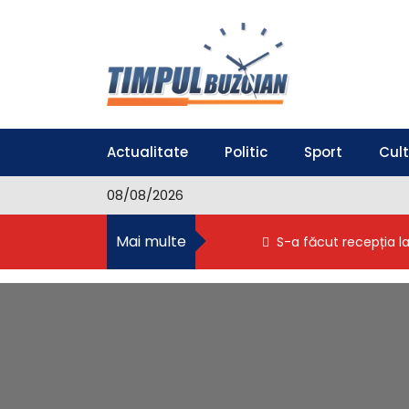
S
k
i
p
t
o
Timpul Buzoian
Stiri, noutati, evenimente din Buzau
c
o
Actualitate
Politic
Sport
Cul
n
t
08/08/2026
e
n
Mai multe
S-a făcut recepția l
t