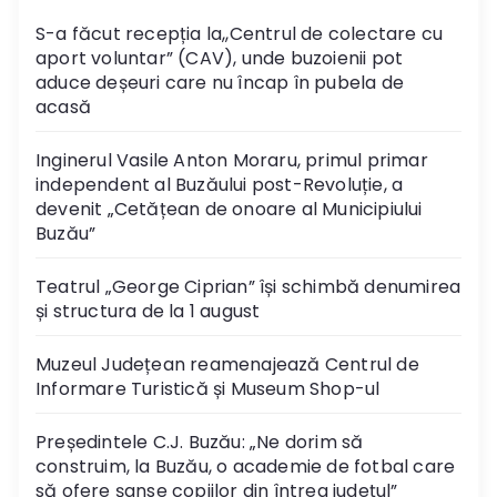
S-a făcut recepția la,,Centrul de colectare cu
aport voluntar” (CAV), unde buzoienii pot
aduce deșeuri care nu încap în pubela de
acasă
Inginerul Vasile Anton Moraru, primul primar
independent al Buzăului post-Revoluție, a
devenit „Cetățean de onoare al Municipiului
Buzău”
Teatrul „George Ciprian” își schimbă denumirea
și structura de la 1 august
Muzeul Județean reamenajează Centrul de
Informare Turistică și Museum Shop-ul
Președintele C.J. Buzău: „Ne dorim să
construim, la Buzău, o academie de fotbal care
să ofere șanse copiilor din întreg județul”