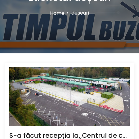
deșeuri
Home
S-a făcut recepția la,,Centrul de colectare cu aport voluntar” (CAV), unde buzoienii pot aduce deșeuri care nu încap în pubela de acasă