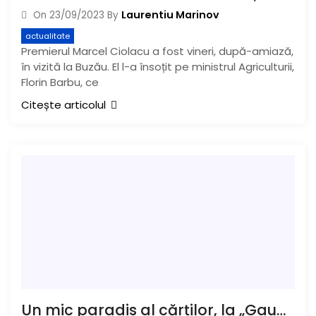
Laurentiu Marinov
On
23/09/2023
By
actualitate
Premierul Marcel Ciolacu a fost vineri, după-amiază,
în vizită la Buzău. El l-a însoțit pe ministrul Agriculturii,
Florin Barbu, ce
Citește articolul
Un mic paradis al cărților, la „Gaudeamus”. Târgul de carte a fost deschis la Centrul Muzeal I.C. Brătianu