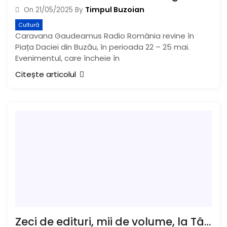
Timpul Buzoian
On
21/05/2025
By
Cultură
Caravana Gaudeamus Radio România revine în
Piața Daciei din Buzău, în perioada 22 – 25 mai.
Evenimentul, care încheie în
Citește articolul
Zeci de edituri, mii de volume, la Târgul de Carte Gaudeamus Radio România, în Piața Daciei. Programul complet al evenimentelor