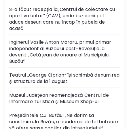
S-a făcut recepția la,,Centrul de colectare cu
aport voluntar” (CAV), unde buzoienii pot
aduce deșeuri care nu încap în pubela de
acasă
Inginerul Vasile Anton Moraru, primul primar
independent al Buzăului post-Revoluție, a
devenit „Cetățean de onoare al Municipiului
Buzău”
Teatrul „George Ciprian” își schimbă denumirea
și structura de la 1 august
Muzeul Județean reamenajează Centrul de
Informare Turistică și Museum Shop-ul
Președintele C.J. Buzău: „Ne dorim să
construim, la Buzău, o academie de fotbal care
să ofere șanse copiilor din întreg județul”