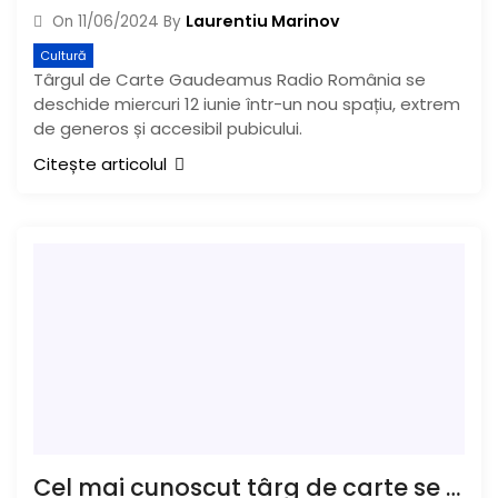
Laurentiu Marinov
On
11/06/2024
By
Cultură
Târgul de Carte Gaudeamus Radio România se
deschide miercuri 12 iunie într-un nou spațiu, extrem
de generos și accesibil pubicului.
Citește articolul
Cel mai cunoscut târg de carte se deschide la Buzău