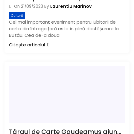
Laurentiu Marinov
On
21/09/2023
By
Cultură
Cel mai important eveniment pentru iubitorii de
carte din întraga țară este în plină desfășurare la
Buzău. Cea de-a doua
Citește articolul
Târgul de Carte Gaudeamus ajunge la Centrul Muzeal „I. C. Brătianu”