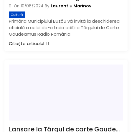
Laurentiu Marinov
On
10/06/2024
By
Cultură
Primăria Municipiului Buzău vă invită la deschiderea
oficială a celei de-a treia ediții a Târgului de Carte
Gaudeamus Radio România
Citește articolul
Lansare la Târgul de carte Gaudeamus. O carte unică despre celebrul gazetar Pamfil Șeicaru, „Pamfil Șeicaru, Cavalerul iluziilor pierdute”, autor jurnalistul Dorin Ivan