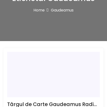
Home
Gaudeamus
Târgul de Carte Gaudeamus Radio România, cel mai citit târg de carte din România, revine la Buzău între 27 și 31 mai