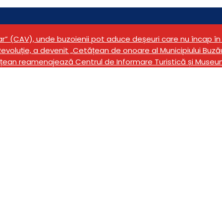
tar” (CAV), unde buzoienii pot aduce deșeuri care nu încap 
evoluție, a devenit „Cetățean de onoare al Municipiului Buză
țean reamenajează Centrul de Informare Turistică și Museu