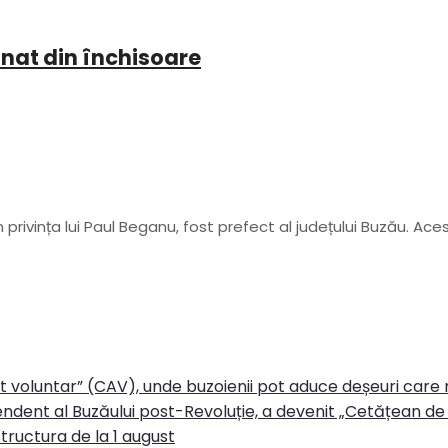
ionat din închisoare
n privința lui Paul Beganu, fost prefect al județului Buzău. Ace
rt voluntar” (CAV), unde buzoienii pot aduce deșeuri care
ndent al Buzăului post-Revoluție, a devenit „Cetățean de 
tructura de la 1 august