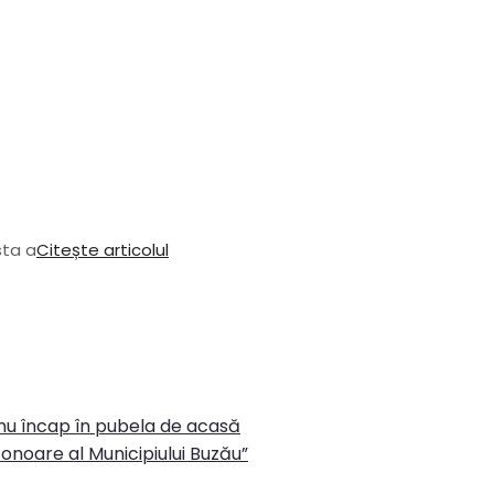
sta a
Citește articolul
 nu încap în pubela de acasă
onoare al Municipiului Buzău”