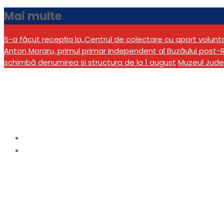
Mai multe
S-a făcut recepția la,,Centrul de colectare cu aport volun
Anton Moraru, primul primar independent al Buzăului post-R
schimbă denumirea și structura de la 1 august
Muzeul Jude
Etichetă:
Onea
Home
Onea