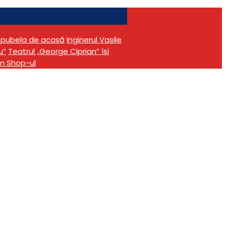
în pubela de acasă
Inginerul Vasile
u”
Teatrul „George Ciprian” își
m Shop-ul