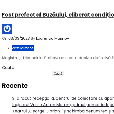
Fost prefect al Buzăului, eliberat condiț
On
03/03/2023
By
Laurentiu Marinov
actualitate
Magistrații Tribunalului Prahova au luat o decizie definitivă î
Caută
Caută
Recente
S-a făcut recepția la,,Centrul de colectare cu apo
Inginerul Vasile Anton Moraru, primul primar indepe
Teatrul „George Ciprian” își schimbă denumirea și s