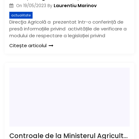
Laurentiu Marinov
On
19/05/2023
By
actualitate
Direcţia Agricolă a prezentat într-o conferință de
presă informațiile privind activitățile de verificare a
modului de respectare a legislației privind
Citește articolul
Controale de la Ministerul Agriculturii la legumicultorii din Glodeanu Sărat, după ce Poliția a descoperit substanțe interzise folosite pentru coacerea forțată a roșiilor