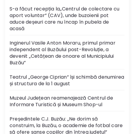
S-a făcut recepția la,,Centrul de colectare cu
aport voluntar” (CAV), unde buzoienii pot
aduce deșeuri care nu încap în pubela de
acasă
Inginerul Vasile Anton Moraru, primul primar
independent al Buzăului post-Revoluție, a
devenit „Cetățean de onoare al Municipiului
Buzău”
Teatrul „George Ciprian” își schimbă denumirea
și structura de la 1 august
Muzeul Județean reamenajează Centrul de
Informare Turistică și Museum Shop-ul
Președintele C.J. Buzău: „Ne dorim să
construim, la Buzău, o academie de fotbal care
să ofere șanse copiilor din întreg județul”