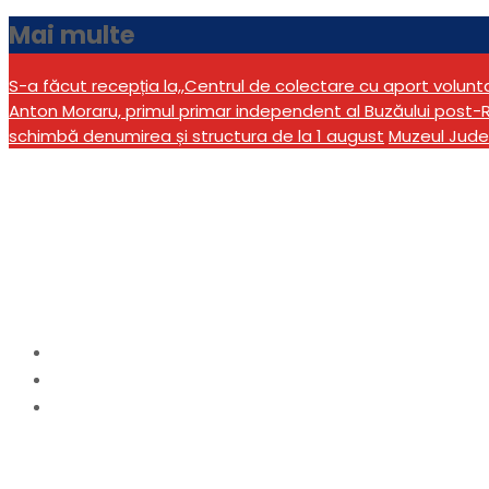
Mai multe
S-a făcut recepția la,,Centrul de colectare cu aport volun
Anton Moraru, primul primar independent al Buzăului post-R
schimbă denumirea și structura de la 1 august
Muzeul Jude
Carte dedicată grupul
Județeană
Home
Cultură
Carte dedicată grupului „Song”, lansată la Bibliot