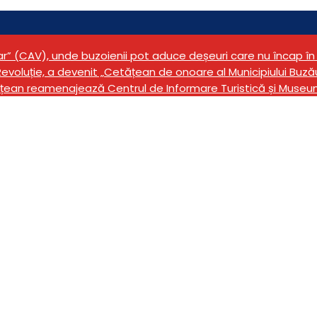
tar” (CAV), unde buzoienii pot aduce deșeuri care nu încap 
evoluție, a devenit „Cetățean de onoare al Municipiului Buză
țean reamenajează Centrul de Informare Turistică și Museu
ui „Song”, lansată la 
eca Județeană