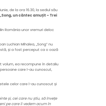
nie, de la ora 16.30, la sediul său
 „Song, un cântec amuțit – Trei
 din România unor vremuri deloc
Ioan Luchian Mihalea, „Song” nu
stă, și a fost perceput ca o oază
est volum, ea recompune în detaliu
e persoane care l-au cunoscut,
fletele celor care l-au cunoscut și
te și, cei care nu știu, să învețe
meni pe care îi vedem acum în