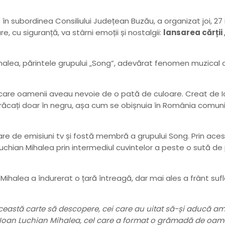
în subordinea Consiliului Județean Buzău, a organizat joi, 27 iu
re, cu siguranță, va stârni emoții și nostalgii:
lansarea cărții
Mihalea, părintele grupului „Song”, adevărat fenomen muzical
în care oamenii aveau nevoie de o pată de culoare. Creat de 
brăcați doar în negru, așa cum se obișnuia în România comuni
oare de emisiuni tv și fostă membră a grupului Song. Prin ac
n Luchian Mihalea prin intermediul cuvintelor a peste o sută d
ian Mihalea a îndurerat o țară întreagă, dar mai ales a frânt su
ceastă carte să descopere, cei care au uitat să-și aducă amin
ui Ioan Luchian Mihalea, cel care a format o grămadă de oa