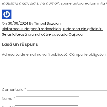
industria muzicală și nu numai
”, spune autoarea Luminița V
On
30/06/2024
By
Timpul Buzoian
Navigare
Previous
Biblioteca Județeană redeschide „Ludoteca din grădină”.
Post
Next
Se asfaltează drumul către cascada Cașoca
în
Post
Lasă un răspuns
articole
Adresa ta de email nu va fi publicată.
Câmpurile obligatori
Comentariu
*
Nume
*