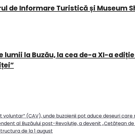
l de Informare Turistică și Museum S
 lumii la Buzău, la cea de-a XI-a ediție
iței”
rt voluntar” (CAV), unde buzoienii pot aduce deșeuri care
ndent al Buzăului post-Revoluție, a devenit „Cetățean de 
tructura de la 1 august