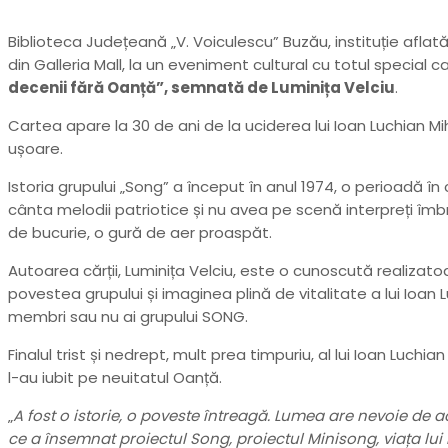
Biblioteca Județeană „V. Voiculescu” Buzău, instituție aflată 
din Galleria Mall, la un eveniment cultural cu totul special ca
decenii fără Oanță”, semnată de Luminița Velciu
.
Cartea apare la 30 de ani de la uciderea lui Ioan Luchian 
ușoare.
Istoria grupului „Song” a început în anul 1974, o perioadă 
cânta melodii patriotice și nu avea pe scenă interpreți îm
de bucurie, o gură de aer proaspăt.
Autoarea cărții, Luminița Velciu, este o cunoscută realizat
povestea grupului și imaginea plină de vitalitate a lui Ioa
membri sau nu ai grupului SONG.
Finalul trist și nedrept, mult prea timpuriu, al lui Ioan Luch
l-au iubit pe neuitatul Oanță.
„
A fost o istorie, o poveste întreagă. Lumea are nevoie de a
ce a însemnat proiectul Song, proiectul Minisong, viața l