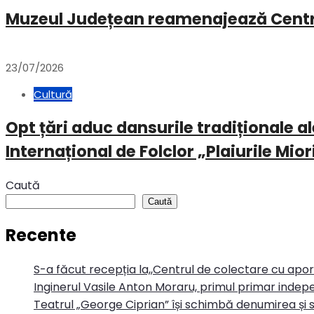
Muzeul Județean reamenajează Centru
23/07/2026
Cultură
Opt țări aduc dansurile tradiționale ale
Internațional de Folclor „Plaiurile Mior
Caută
Caută
Recente
S-a făcut recepția la,,Centrul de colectare cu apo
Inginerul Vasile Anton Moraru, primul primar indepe
Teatrul „George Ciprian” își schimbă denumirea și s