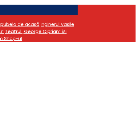
în pubela de acasă
Inginerul Vasile
u”
Teatrul „George Ciprian” își
m Shop-ul
Biblioteca