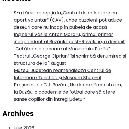
S-a făcut recepția la,,Centrul de colectare cu
aport voluntar” (CAV), unde buzoienii pot aduce
deșeuri care nu încap în pubela de acasă
Inginerul Vasile Anton Moraru, primul primar
independent al Buzăului post-Revoluție, a devenit
„Cetățean de onoare al Municipiului Buzău”
Teatrul „George Ciprian” își schimbă denumirea și
structura de la 1 august
Muzeul Județean reamenajează Centrul de
Informare Turistică și Museum Shop-ul
Președintele C.J. Buzău: „Ne dorim să construim,
la Buzău, o academie de fotbal care să ofere
șanse copiilor din întreg județul”
Archives
iulie 2026