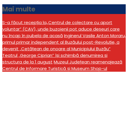
Mai multe
S-a făcut recepția la,,Centrul de colectare cu aport
voluntar” (CAV), unde buzoienii pot aduce deșeuri care
nu încap în pubela de acasă
Inginerul Vasile Anton Moraru,
primul primar independent al Buzăului post-Revoluție, a
devenit „Cetățean de onoare al Municipiului Buzău”
Teatrul „George Ciprian” își schimbă denumirea și
structura de la 1 august
Muzeul Județean reamenajează
Centrul de Informare Turistică și Museum Shop-ul
Dosar penal pentru un
„naș” de tren. Controlorul
nu a putut justifica Poliției
o sumă de bani găsită în