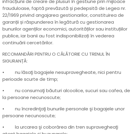
infracțiunii de creare de plusuri în gestiune prin mijloace
frauduloase, faptă prevăzută și pedepsită de Legea nr.
22/1969 privind angajarea gestionarilor, constituirea de
garanții și răspunderea în legătură cu gestionarea
bunurilor agenților economici, autorităților sau instituțiilor
publice, iar banii au fost indisponibilizați în vederea
continuării cercetărilor.
RECOMANDĂRI PENTRU O CĂLĂTORIE CU TRENUL ÎN
SIGURANȚĂ:
• nu lăsaţi bagajele nesupravegheate, nici pentru
perioade scurte de timp;
• nu consumaţi băuturi alcoolice, sucuri sau cafea, de
la persoane necunoscute;
• nu încredinţaţi bunurile personale şi bagajele unor
persoane necunoscute;
• la urcarea şi coborârea din tren supravegheaţi
atent bagajele şi buzunarele;