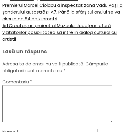
Navigare
Previous
Premierul Marcel Ciolacu a inspectat zona Vadu Pașii a
Post
șantierului autostrăzii A7. Până la sfârșitul anului se va
în
circula pe 84 de kilometri
articole
Next
ArtCreator, un proiect al Muzeului Județean oferă
Post
vizitatorilor posibilitatea să intre în dialog cultural cu
artiștii
Lasă un răspuns
Adresa ta de email nu va fi publicată.
Câmpurile
obligatorii sunt marcate cu
*
Comentariu
*
Nume
*