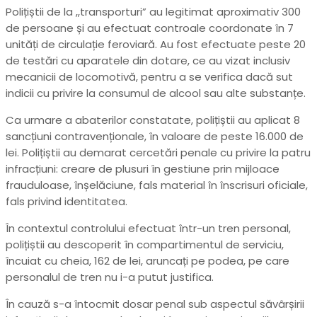
Polițiștii de la ,,transporturi” au legitimat aproximativ 300
de persoane și au efectuat controale coordonate în 7
unități de circulație feroviară. Au fost efectuate peste 20
de testări cu aparatele din dotare, ce au vizat inclusiv
mecanicii de locomotivă, pentru a se verifica dacă sut
indicii cu privire la consumul de alcool sau alte substanțe.
Ca urmare a abaterilor constatate, polițiștii au aplicat 8
sancțiuni contravenționale, în valoare de peste 16.000 de
lei. Polițiștii au demarat cercetări penale cu privire la patru
infracțiuni: creare de plusuri în gestiune prin mijloace
frauduloase, înșelăciune, fals material în înscrisuri oficiale,
fals privind identitatea.
În contextul controlului efectuat într-un tren personal,
polițiștii au descoperit în compartimentul de serviciu,
încuiat cu cheia, 162 de lei, aruncați pe podea, pe care
personalul de tren nu i-a putut justifica.
În cauză s-a întocmit dosar penal sub aspectul săvârșirii