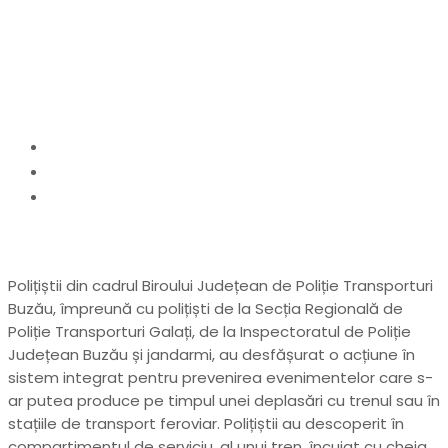
compartimentul de
serviciu
Home
actualitate
Dosar penal pentru un „naș” de tren. Controlorul
nu a putut justifica Poliției o sumă de bani găsită în
compartimentul de serviciu
Polițiștii din cadrul Biroului Județean de Poliție Transporturi
Buzău, împreună cu polițiști de la Secția Regională de
Poliție Transporturi Galați, de la Inspectoratul de Poliție
Județean Buzău și jandarmi, au desfășurat o acțiune în
sistem integrat pentru prevenirea evenimentelor care s-
ar putea produce pe timpul unei deplasări cu trenul sau în
stațiile de transport feroviar. Polițiștii au descoperit în
compartimentul de serviciu, al unui tren, încuiat cu cheia,