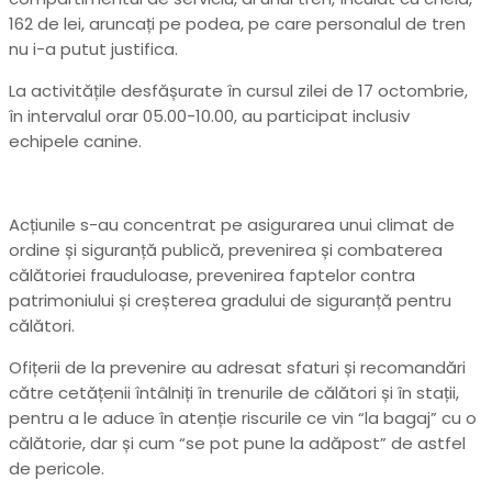
162 de lei, aruncați pe podea, pe care personalul de tren
nu i-a putut justifica.
La activitățile desfășurate în cursul zilei de 17 octombrie,
în intervalul orar 05.00-10.00, au participat inclusiv
echipele canine.
Acțiunile s-au concentrat pe asigurarea unui climat de
ordine și siguranță publică, prevenirea și combaterea
călătoriei frauduloase, prevenirea faptelor contra
patrimoniului și creșterea gradului de siguranță pentru
călători.
Ofițerii de la prevenire au adresat sfaturi și recomandări
către cetățenii întâlniți în trenurile de călători și în stații,
pentru a le aduce în atenție riscurile ce vin “la bagaj” cu o
călătorie, dar și cum “se pot pune la adăpost” de astfel
de pericole.