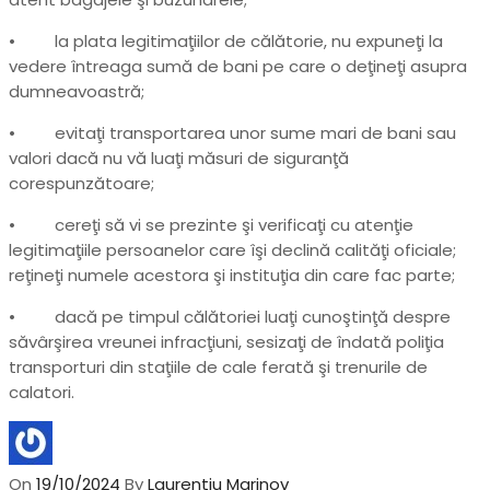
• la plata legitimaţiilor de călătorie, nu expuneţi la
vedere întreaga sumă de bani pe care o deţineţi asupra
dumneavoastră;
• evitaţi transportarea unor sume mari de bani sau
valori dacă nu vă luaţi măsuri de siguranţă
corespunzătoare;
• cereţi să vi se prezinte şi verificaţi cu atenţie
legitimaţiile persoanelor care îşi declină calităţi oficiale;
reţineţi numele acestora şi instituţia din care fac parte;
• dacă pe timpul călătoriei luaţi cunoştinţă despre
săvârşirea vreunei infracţiuni, sesizaţi de îndată poliţia
transporturi din staţiile de cale ferată şi trenurile de
calatori.
On
19/10/2024
By
Laurentiu Marinov