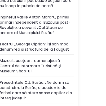
unde buzoienii pot aduce deșeuri care
nu încap în pubela de acasă
Inginerul Vasile Anton Moraru, primul
primar independent al Buzăului post-
Revoluție, a devenit „Cetățean de
onoare al Municipiului Buzău”
Teatrul „George Ciprian” își schimbă
denumirea și structura de la 1 august
Muzeul Județean reamenajează
Centrul de Informare Turistică și
Museum Shop-ul
Președintele C.J. Buzău: „Ne dorim să
construim, la Buzău, o academie de
fotbal care să ofere șanse copiilor din
întreg județul”