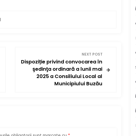
N
NEXT POST
Dispoziție privind convocarea în
şedinţa ordinară a lunii mai
2025 a Consiliului Local al
Municipiului Buzău
rile obligatorii sunt marcate cu
*