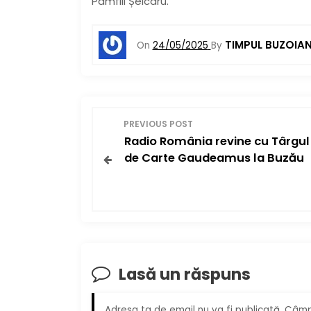
Pamfill Șeicaru.
TIMPUL BUZOIA
On
24/05/2025
By
N
PREVIOUS POST
Radio România revine cu Târgul
a
de Carte Gaudeamus la Buzău
v
i
g
a
Lasă un răspuns
r
Adresa ta de email nu va fi publicată.
Câmpu