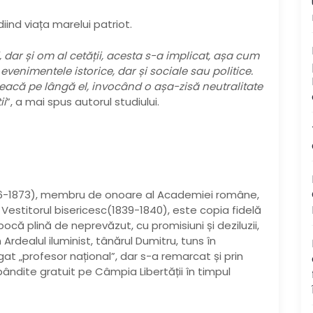
iind viața marelui patriot.
i, dar și om al cetății, acesta s-a implicat, așa cum
 evenimentele istorice, dar și sociale sau politice.
eacă pe lângă el, invocând o așa-zisă neutralitate
ii
”, a mai spus autorul studiului.
06-1873), membru de onoare al Academiei române,
, Vestitorul bisericesc(1839-1840), este copia fidelă
ocă plină de neprevăzut, cu promisiuni și deziluzii,
 Ardealul iluminist, tânărul Dumitru, tuns în
gat „profesor național”, dar s-a remarcat și prin
ândite gratuit pe Câmpia Libertății în timpul