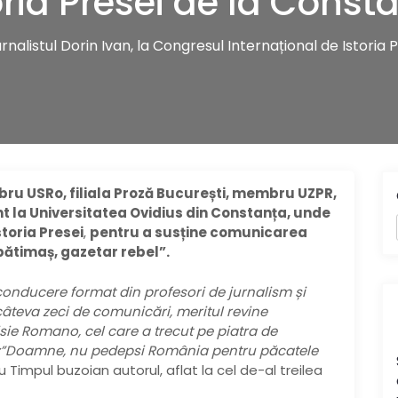
oria Presei de la Const
rnalistul Dorin Ivan, la Congresul Internațional de Istoria
bru USRo, filiala Proză București, membru UZPR,
ent la Universitatea Ovidius din Constanța, unde
toria Presei
,
pentru a susține comunicarea
pătimaș, gazetar rebel”.
 conducere format din profesori de jurnalism și
 câteva zeci de comunicări, meritul revine
sie Romano, cel care a trecut pe piatra de
d:”Doamne, nu pedepsi România pentru păcatele
ru Timpul buzoian autorul, aflat la cel de-al treilea