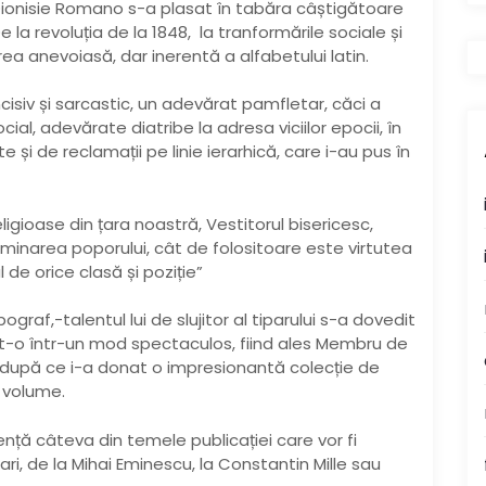
Dionisie Romano s-a plasat în tabăra câștigătoare
De la revoluția de la 1848, la tranformările sociale și
rea anevoiasă, dar inerentă a alfabetului latin.
isiv și sarcastic, un adevărat pamfletar, căci a
al, adevărate diatribe la adresa viciilor epocii, în
e și de reclamații pe linie ierarhică, care i-au pus în
ligioase din țara noastră, Vestitorul bisericesc,
luminarea poporului, cât de folositoare este virtutea
 de orice clasă și poziție”
ograf,-talentul lui de slujitor al tiparului s-a dovedit
at-o într-un mod spectaculos, fiind ales Membru de
 după ce i-a donat o impresionantă colecție de
 volume.
ență câteva din temele publicației care vor fi
ari, de la Mihai Eminescu, la Constantin Mille sau