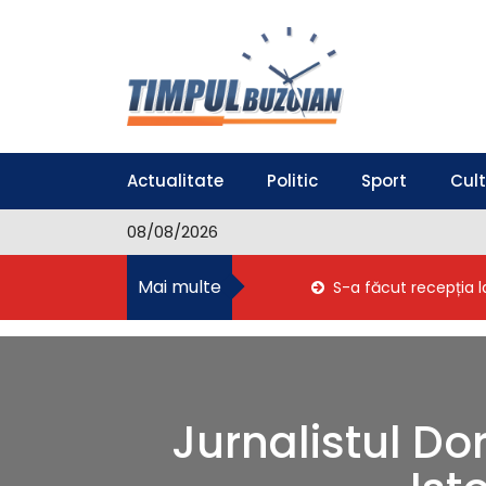
S
k
i
p
t
o
Timpul Buzoian
Stiri, noutati, evenimente din Buzau
c
o
Actualitate
Politic
Sport
Cul
n
t
08/08/2026
e
n
Mai multe
S-a făcut recepția l
t
Jurnalistul Do