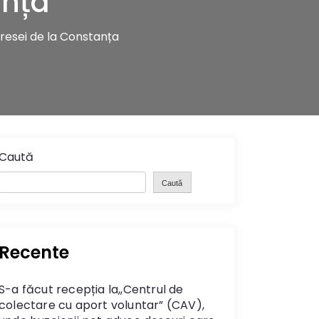
anța
 Presei de la Constanța
Caută
Caută
Recente
S-a făcut recepția la,,Centrul de
colectare cu aport voluntar” (CAV),