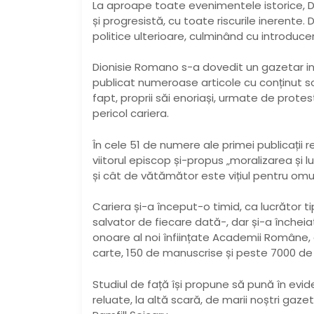
La aproape toate evenimentele istorice, 
și progresistă, cu toate riscurile inerente. 
politice ulterioare, culminând cu introduce
Dionisie Romano s-a dovedit un gazetar inc
publicat numeroase articole cu conținut soci
fapt, proprii săi enoriași, urmate de protest
pericol cariera.
În cele 51 de numere ale primei publicații re
viitorul episcop și-propus „moralizarea și 
și cât de vătămător este vițiul pentru omul
Cariera și-a început-o timid, ca lucrător tip
salvator de fiecare dată-, dar și-a închei
onoare al noi înființate Academii Române,
carte, 150 de manuscrise și peste 7000 de
Studiul de față își propune să pună în evid
reluate, la altă scară, de marii noștri gazet