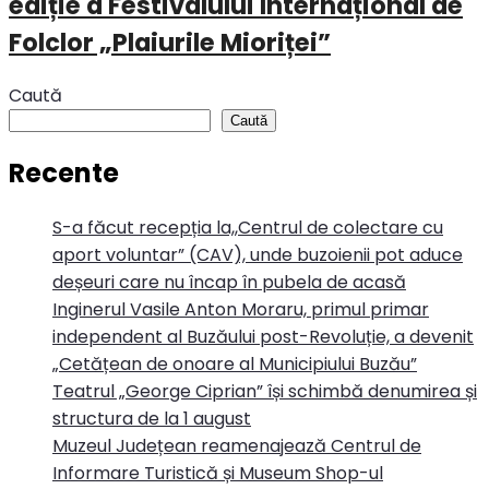
ediție a Festivalului Internațional de
Folclor „Plaiurile Mioriței”
Caută
Caută
Recente
S-a făcut recepția la,,Centrul de colectare cu
aport voluntar” (CAV), unde buzoienii pot aduce
deșeuri care nu încap în pubela de acasă
Inginerul Vasile Anton Moraru, primul primar
independent al Buzăului post-Revoluție, a devenit
„Cetățean de onoare al Municipiului Buzău”
Teatrul „George Ciprian” își schimbă denumirea și
structura de la 1 august
Muzeul Județean reamenajează Centrul de
Informare Turistică și Museum Shop-ul