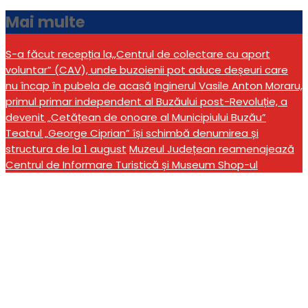
Mai multe
S-a făcut recepția la,,Centrul de colectare cu aport
voluntar” (CAV), unde buzoienii pot aduce deșeuri care
nu încap în pubela de acasă
Inginerul Vasile Anton Moraru,
primul primar independent al Buzăului post-Revoluție, a
devenit „Cetățean de onoare al Municipiului Buzău”
Teatrul „George Ciprian” își schimbă denumirea și
structura de la 1 august
Muzeul Județean reamenajează
Centrul de Informare Turistică și Museum Shop-ul
„Othello” de William
Shakespeare încheie
ediția a XI-a a festivalului
„Săptămâna Teatrului