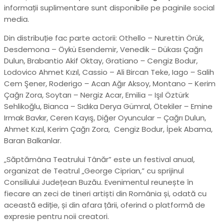
informații suplimentare sunt disponibile pe paginile social
media.
Din distribuție fac parte actorii: Othello – Nurettin Örük,
Desdemona – Öykü Esendemir, Venedik – Dükası Çağrı
Dulun, Brabantio Akif Oktay, Gratiano – Cengiz Bodur,
Lodovico Ahmet Kızıl, Cassio – Ali Bircan Teke, Iago – Salih
Cem Şener, Roderigo – Acan Ağır Aksoy, Montano – Kerim
Çağrı Zora, Soytarı – Nergiz Acar, Emilia – Işıl Öztürk
Sehlikoğlu, Bianca – Sıdıka Derya Gümral, Ötekiler – Emine
Irmak Bavkır, Ceren Kayış, Diğer Oyuncular – Çağrı Dulun,
Ahmet Kızıl, Kerim Çağrı Zora, Cengiz Bodur, İpek Abama,
Baran Balkanlar.
„Săptămâna Teatrului Tânăr” este un festival anual,
organizat de Teatrul „George Ciprian,” cu sprijinul
Consiliului Județean Buzău. Evenimentul reunește în
fiecare an zeci de tineri artiști din România și, odată cu
această ediție, și din afara țării, oferind o platformă de
expresie pentru noii creatori.