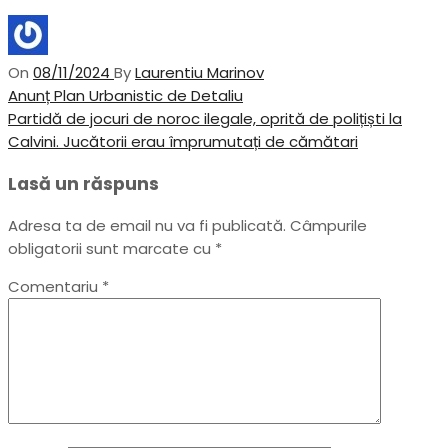
On
08/11/2024
By
Laurentiu Marinov
Navigare
Previous
Anunț Plan Urbanistic de Detaliu
Post
Next
Partidă de jocuri de noroc ilegale, oprită de polițiști la
în
Post
Calvini. Jucătorii erau împrumutați de cămătari
articole
Lasă un răspuns
Adresa ta de email nu va fi publicată.
Câmpurile
obligatorii sunt marcate cu
*
Comentariu
*