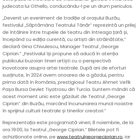
judecata lui Othello, conducându-l pe un drum periculos.
„Devenit un eveniment de tradiție al orașului Buzău,
festivalul „Săptămâna Teatrului Tânăr” reprezintă un prilej
de întâlnire între trupele de teatru din întreaga țară și,
începând cu ediția curentă, cu artiști din străinătate,”
declară Gina Chivulescu, Manager Teatrul „George
Ciprian.” „Festivalul își propune să aducă în atenția
publicului buzoian tineri artiști cu o perspectivă
inovatoare asupra artei teatrale. După ani de eforturi
susținute, în 2024 avem onoarea de a găzdui, pentru
prima dată în România, prestigiosul Teatru Ahmet Vefik
Pașa Bursa Devlet Tiyatrosu din Turcia. Suntem mândri că
acest moment unic este găzduit de Teatrul „George
Ciprian” din Buzău, marcând încununarea muncii noastre
în sprijinul culturii teatrale și tinerilor creatori.”
Reprezentația este programată vineri, 8 noiembrie, de la
ora 19:00, la Teatrul „George Ciprian.” Biletele pot fi
achiziționate online, pe
www.teatrulgeorgeciprian.ro
, iar