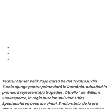
Tânăr”. Actori turci pe
scena Teatrului „George
Ciprian”
Home
Cultură
„Othello” de William Shakespeare încheie ediția a
XI-a a festivalului „Săptămâna Teatrului Tânăr”.
Actori turci pe scena Teatrului „George Ciprian”
Teatrul Ahmet Vefik Pașa Bursa Devlet Tiyatrosu din
Turcia ajunge pentru prima dată în România, aducând în
premieră reprezentația tragediei „Othello” de William
Shakespeare, în regia buzoianului Vlad Trifaș.
Spectacolul va avea loc vineri, 8 noiembrie, de la ora