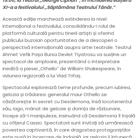
19:00, la Teatrul „George Ciprian”, în închiderea ediției a
XI-a a festivalului „Săptămâna Teatrului Tânăr.”
Această ediție marchează extinderea la nivel
internațional a festivalului, consolidându-i rolul de
platformă culturală pentru tinerii artiști și oferind
publicului buzoian oportunitatea de a descoperi o
perspectivă internațională asupra artei teatrale. Teatrul
Ahmet Vefik Pașa Bursa Devlet Tiyatrosu va susține un
spectacol de amploare, prezentând o interpretare
inedită a piesei „Othello” de William Shakespeare, în
viziunea regizorală a lui Vlad Trifaș.
Spectacolul explorează teme profunde, precum iubirea,
gelozia și trădarea: generalul maur Othello se
căsătorește în secret cu Desdemona, însă locotenentul
său, Iago, mânat de gelozie și dorința de răzbunare,
începe să-l manipuleze, insinuând că Desdemona îl înșală
cu ofițerul Cassio. Spectatorii sunt invitați să urmărească
povestea captivantă, în care dragostea protagoniștilor
este pusă la încercare de îndoială, iar gelozia îi întunecă