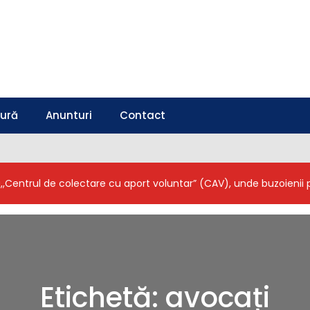
tură
Anunturi
Contact
a,,Centrul de colectare cu aport voluntar” (CAV), unde buzoieni
Etichetă:
avocați