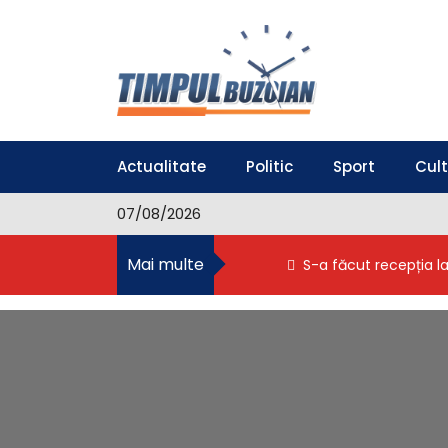
S
k
i
p
t
o
Timpul Buzoian
Stiri, noutati, evenimente din Buzau
c
o
Actualitate
Politic
Sport
Cul
n
t
07/08/2026
e
n
Mai multe
S-a făcut recepția l
t