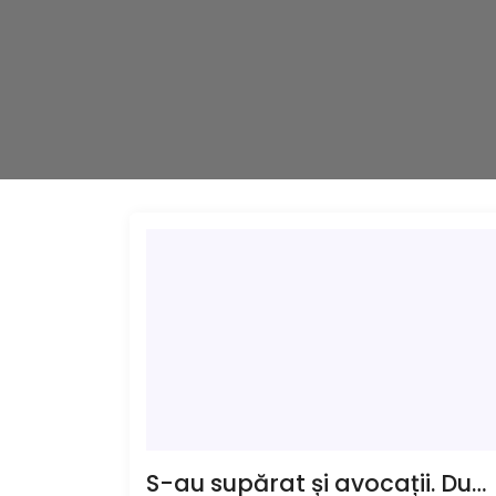
S-au supărat și avocații. După protestul magistraților, care a durat toată vara, membrii Baroului au întrerupt activitatea o zi