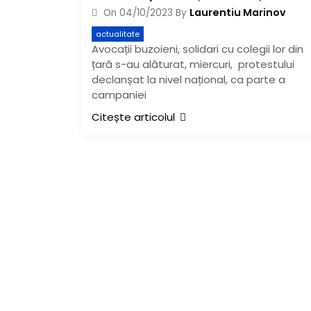
Laurentiu Marinov
On
04/10/2023
By
actualitate
Avocații buzoieni, solidari cu colegii lor din
țară s-au alăturat, miercuri, protestului
declanșat la nivel național, ca parte a
campaniei
Citește articolul