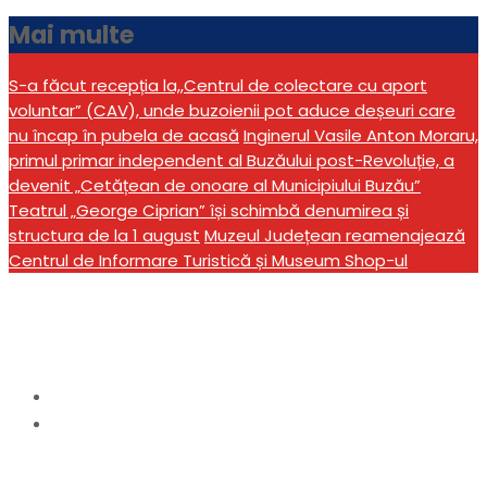
Mai multe
S-a făcut recepția la,,Centrul de colectare cu aport
voluntar” (CAV), unde buzoienii pot aduce deșeuri care
nu încap în pubela de acasă
Inginerul Vasile Anton Moraru,
primul primar independent al Buzăului post-Revoluție, a
devenit „Cetățean de onoare al Municipiului Buzău”
Teatrul „George Ciprian” își schimbă denumirea și
structura de la 1 august
Muzeul Județean reamenajează
Centrul de Informare Turistică și Museum Shop-ul
Etichetă:
instanță
Home
instanță