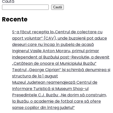
Caută
Caută
Recente
S-a făcut recepția la,,Centrul de colectare cu
aport voluntar” (CAV), unde buzoienii pot aduce
deșeuri care nu încap în pubela de acasă
Inginerul Vasile Anton Moraru, primul primar
independent al Buzăului post-Revoluție, a devenit
„Cetățean de onoare al Municipiului Buzău”
Teatrul „George Ciprian” își schimbă denumirea și
structura de la 1 august
Muzeul Județean reamenajează Centrul de
Informare Turistică și Museum Shop-ul
Președintele C.J. Buzău: „Ne dorim să construim,
la Buzău, o academie de fotbal care să ofere
șanse copiilor din întreg județul”