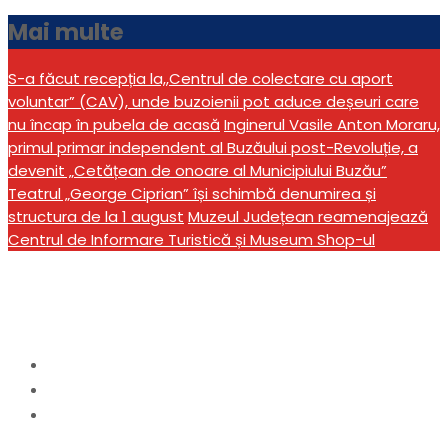
Mai multe
S-a făcut recepția la,,Centrul de colectare cu aport
voluntar” (CAV), unde buzoienii pot aduce deșeuri care
nu încap în pubela de acasă
Inginerul Vasile Anton Moraru,
primul primar independent al Buzăului post-Revoluție, a
devenit „Cetățean de onoare al Municipiului Buzău”
Teatrul „George Ciprian” își schimbă denumirea și
structura de la 1 august
Muzeul Județean reamenajează
Centrul de Informare Turistică și Museum Shop-ul
Lună:
iulie 2026
Home
2026
iulie