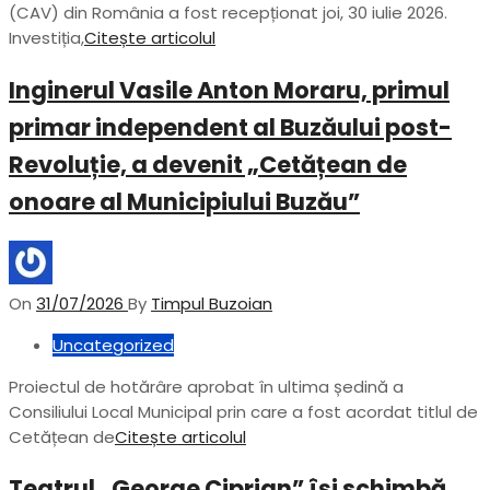
(CAV) din România a fost recepționat joi, 30 iulie 2026.
Investiția,
Citește articolul
Inginerul Vasile Anton Moraru, primul
primar independent al Buzăului post-
Revoluție, a devenit „Cetățean de
onoare al Municipiului Buzău”
On
31/07/2026
By
Timpul Buzoian
Uncategorized
Proiectul de hotărâre aprobat în ultima ședină a
Consiliului Local Municipal prin care a fost acordat titlul de
Cetățean de
Citește articolul
Teatrul „George Ciprian” își schimbă