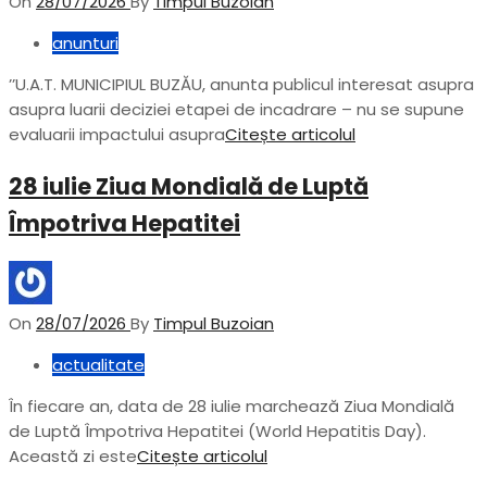
On
28/07/2026
By
Timpul Buzoian
anunturi
’’U.A.T. MUNICIPIUL BUZĂU, anunta publicul interesat asupra
asupra luarii deciziei etapei de incadrare – nu se supune
evaluarii impactului asupra
Citește articolul
28 iulie Ziua Mondială de Luptă
Împotriva Hepatitei
On
28/07/2026
By
Timpul Buzoian
actualitate
În fiecare an, data de 28 iulie marchează Ziua Mondială
de Luptă Împotriva Hepatitei (World Hepatitis Day).
Această zi este
Citește articolul