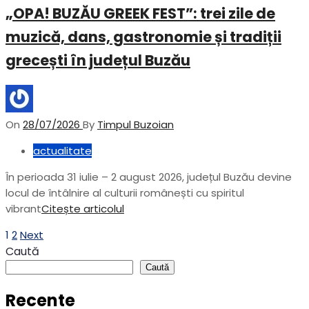
„OPA! BUZĂU GREEK FEST”: trei zile de
muzică, dans, gastronomie și tradiții
grecești în județul Buzău
On
28/07/2026
By
Timpul Buzoian
actualitate
În perioada 31 iulie – 2 august 2026, județul Buzău devine
locul de întâlnire al culturii românești cu spiritul
vibrant
Citește articolul
Paginație
1
2
Next
Caută
articole
Caută
Recente