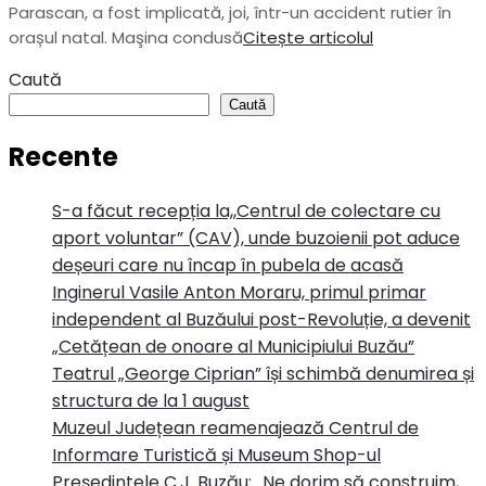
Parascan, a fost implicată, joi, într-un accident rutier în
orașul natal. Maşina condusă
Citește articolul
Caută
Caută
Recente
S-a făcut recepția la,,Centrul de colectare cu
aport voluntar” (CAV), unde buzoienii pot aduce
deșeuri care nu încap în pubela de acasă
Inginerul Vasile Anton Moraru, primul primar
independent al Buzăului post-Revoluție, a devenit
„Cetățean de onoare al Municipiului Buzău”
Teatrul „George Ciprian” își schimbă denumirea și
structura de la 1 august
Muzeul Județean reamenajează Centrul de
Informare Turistică și Museum Shop-ul
Președintele C.J. Buzău: „Ne dorim să construim,