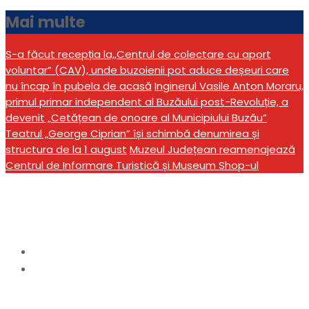
Mai multe
S-a făcut recepția la,,Centrul de colectare cu aport
voluntar” (CAV), unde buzoienii pot aduce deșeuri care
nu încap în pubela de acasă
Inginerul Vasile Anton Moraru,
primul primar independent al Buzăului post-Revoluție, a
devenit „Cetățean de onoare al Municipiului Buzău”
Teatrul „George Ciprian” își schimbă denumirea și
structura de la 1 august
Muzeul Județean reamenajează
Centrul de Informare Turistică și Museum Shop-ul
Etichetă:
Masterchef
Home
Masterchef