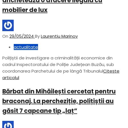
anchetează o afacere ilegală cu
mobilier de lux
On
29/05/2024
By
Laurentiu Marinov
actualitate
Polițiștii de investigare a criminalității economice din
cadrul Inspectoratului de Poliție Județean Buzău, sub
coordonarea Parchetului de pe lângă Tribunalul
Citește
articolul
Bărbat din Mihăilești cercetat pentru
braconaj. La percheziție, polițiștii au
găsit 7 capcane tip „laț”