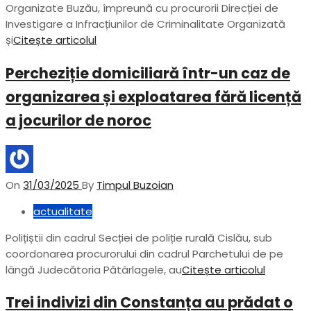
Organizate Buzău, împreună cu procurorii Direcției de
Investigare a Infracțiunilor de Criminalitate Organizată
și
Citește articolul
Percheziție domiciliară într-un caz de
organizarea și exploatarea fără licență
a jocurilor de noroc
On
31/03/2025
By
Timpul Buzoian
actualitate
Polițiștii din cadrul Secției de poliție rurală Cislău, sub
coordonarea procurorului din cadrul Parchetului de pe
lângă Judecătoria Pătârlagele, au
Citește articolul
Trei indivizi din Constanța au prădat o