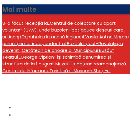
Mai multe
S-a făcut recepția la,,Centrul de colectare cu aport
voluntar” (CAV), unde buzoienii pot aduce deșeuri care
nu încap în pubela de acasă
Inginerul Vasile Anton Moraru,
primul primar independent al Buzăului post-Revoluție, a
devenit „Cetățean de onoare al Municipiului Buzău”
Teatrul „George Ciprian” își schimbă denumirea și
structura de la 1 august
Muzeul Județean reamenajează
Centrul de Informare Turistică și Museum Shop-ul
Etichetă:
perchezitii
Home
perchezitii