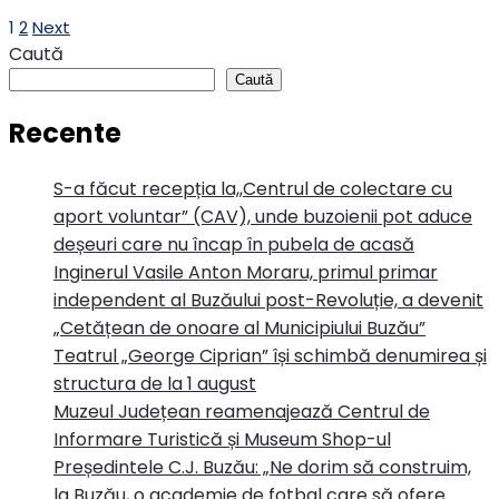
Paginație
1
2
Next
Caută
articole
Caută
Recente
S-a făcut recepția la,,Centrul de colectare cu
aport voluntar” (CAV), unde buzoienii pot aduce
deșeuri care nu încap în pubela de acasă
Inginerul Vasile Anton Moraru, primul primar
independent al Buzăului post-Revoluție, a devenit
„Cetățean de onoare al Municipiului Buzău”
Teatrul „George Ciprian” își schimbă denumirea și
structura de la 1 august
Muzeul Județean reamenajează Centrul de
Informare Turistică și Museum Shop-ul
Președintele C.J. Buzău: „Ne dorim să construim,
la Buzău, o academie de fotbal care să ofere