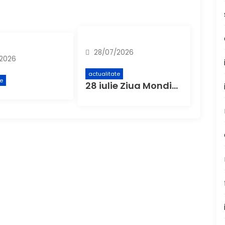
28/07/2026
2026
actualitate
te
28 iulie Ziua Mondială de Luptă Împotriva Hepatitei