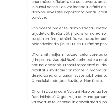
unor măsuri eficiente de conservare, protecți
în cursul acestui an vor începe lucrările 
Noroioși, investiție importantă pentru creșt
turistice.
Prin aceste proiecte, administrația județe
al județului Buzău, cât și transformarea zo
turiștii români și străini. Dezvoltarea infra
obiectivelor din Ținutul Buzăului rămân pri
„Transmit mulțumiri tuturor celor care au s
și implicare. Județul Buzău primește o nouă 
natural deosebit. Premiul reprezintă nu doar
rezultatul implicării constante în promovare
dezvoltarea unui turism sustenabil, orienta
Consiliului Județean Buzău, Adrian Petre.
Chiar în ziua în care Vulcanii Noroioși au fo
fost înființată Organizația de Management 
va avea un rol esențial în dezvoltarea și 