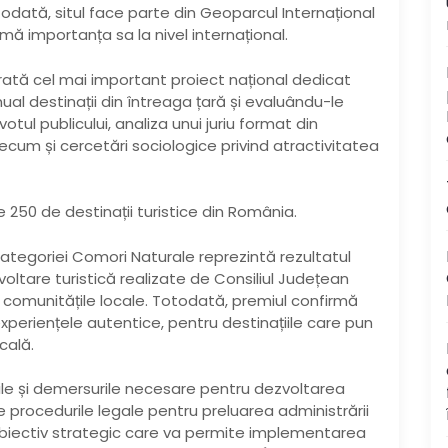
todată, situl face parte din Geoparcul Internațional
mă importanța sa la nivel internațional.
rată cel mai important proiect național dedicat
al destinații din întreaga țară și evaluându-le
ul publicului, analiza unui juriu format din
recum și cercetări sociologice privind atractivitatea
e 250 de destinații turistice din România.
ategoriei Comori Naturale reprezintă rezultatul
oltare turistică realizate de Consiliul Județean
i comunitățile locale. Totodată, premiul confirmă
experiențele autentice, pentru destinațiile care pun
ocală.
iile și demersurile necesare pentru dezvoltarea
ate procedurile legale pentru preluarea administrării
, obiectiv strategic care va permite implementarea