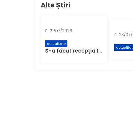
Alte Știri
31/07/2026
28/07/
actualitate
actualita
S-a făcut recepția la,,Centrul de colectare cu aport voluntar” (CAV), unde buzoienii pot aduce deșeuri care nu încap în pubela de acasă