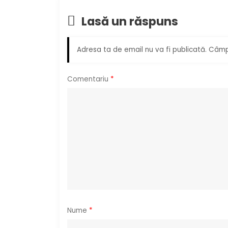
a
Lasă un răspuns
r
e
Adresa ta de email nu va fi publicată.
Câmpu
î
Comentariu
*
n
a
r
t
i
c
Nume
*
o