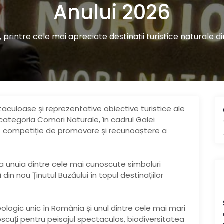
Anului 2026
i, printre cele mai apreciate destinații turistice naturale 
ctaculoase și reprezentative obiective turistice ale
la categoria Comori Naturale, în cadrul Galei
tă competiție de promovare și recunoaștere a
a unuia dintre cele mai cunoscute simboluri
din nou Ținutul Buzăului în topul destinațiilor
ologic unic în România și unul dintre cele mai mari
oscuți pentru peisajul spectaculos, biodiversitatea