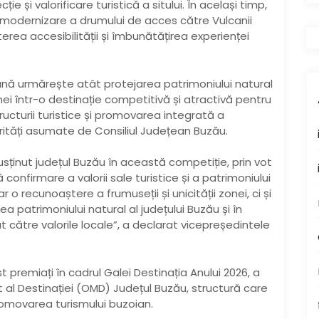
e și valorificare turistică a sitului. În același timp,
de modernizare a drumului de acces către Vulcanii
erea accesibilității și îmbunătățirea experienței
ană urmărește atât protejarea patrimoniului natural
nei într-o destinație competitivă și atractivă pentru
structurii turistice și promovarea integrată a
orități asumate de Consiliul Județean Buzău.
usținut județul Buzău în această competiție, prin vot
confirmare a valorii sale turistice și a patrimoniului
 o recunoaștere a frumuseții și unicității zonei, ci și
a patrimoniului natural al județului Buzău și în
t către valorile locale”, a declarat vicepreședintele
st premiați în cadrul Galei Destinația Anului 2026, a
al Destinației (OMD) Județul Buzău, structură care
promovarea turismului buzoian.