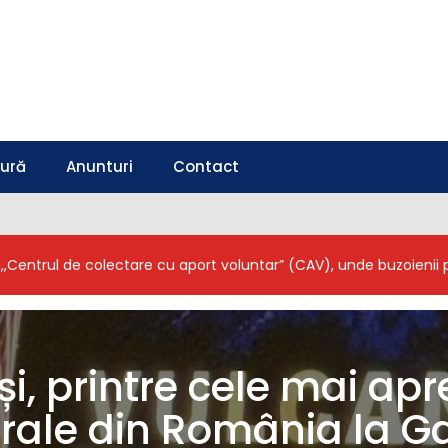
tură
Anunturi
Contact
a,,Centrul de colectare cu aport voluntar” (CAV), unde buzoieni
i, printre cele mai apr
urale din România la G