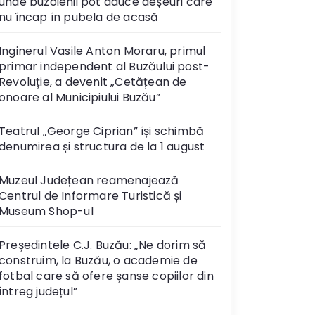
unde buzoienii pot aduce deșeuri care
nu încap în pubela de acasă
Inginerul Vasile Anton Moraru, primul
primar independent al Buzăului post-
Revoluție, a devenit „Cetățean de
onoare al Municipiului Buzău”
Teatrul „George Ciprian” își schimbă
denumirea și structura de la 1 august
Muzeul Județean reamenajează
Centrul de Informare Turistică și
Museum Shop-ul
Președintele C.J. Buzău: „Ne dorim să
construim, la Buzău, o academie de
fotbal care să ofere șanse copiilor din
întreg județul”