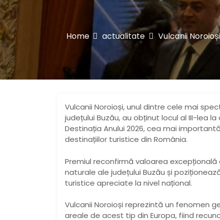
Home
actualitate
Vulcanii Noroioș
Vulcanii Noroioși, unul dintre cele mai spe
județului Buzău, au obținut locul al III-lea 
Destinația Anului 2026, cea mai importan
destinațiilor turistice din România.
Premiul reconfirmă valoarea excepțională 
naturale ale județului Buzău și poziționează 
turistice apreciate la nivel național.
Vulcanii Noroioși reprezintă un fenomen ge
areale de acest tip din Europa, fiind recun