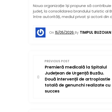
Noua organizație își propune să contribuie 
județ, la consolidarea brandului turistic al
între autorități, mediul privat și actorii din
TIMPUL BUZOIAN
On
15/05/2026
By
N
PREVIOUS POST
Premieră medicală la Spitalul
a
Județean de Urgență Buzău.
v
Două intervenții de artroplastie
totală de genunchi realizate cu
i
succes
g