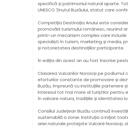
specifică și patrimoniul natural aparte. To
UNESCO Ținutul Buzăului, statut care confir
Competiția Destinația Anului este conside
promovării turismului românesc, reunind anu
printr-un mecanism complex care include vot
specialiști în turism, marketing și media, p
și notorietatea destinațiilor participante.
În ediția din acest an au fost înscrise pest
Clasarea Vulcanilor Noroioși pe podiumul c
eforturilor constante de promovare și dezv
Buzău, împreună cu instituțiile partenere ș
interesul tot mai mare al turiștilor pentru 
în valoare natura, tradițiile și identitatea l
Consiliul Județean Buzău continuă investiț
sustenabilă a zonei. Instituția a inițiat to
ariei naturale protejate Vulcanii Noroioși