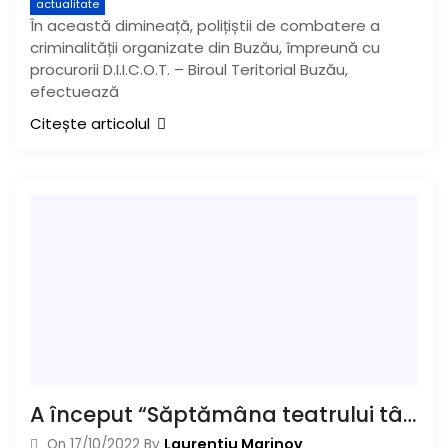
actualitate
În această dimineață, polițiștii de combatere a
criminalității organizate din Buzău, împreună cu
procurorii D.I.I.C.O.T. – Biroul Teritorial Buzău,
efectuează
Citește articolul
A început “Săptămâna teatrului tânăr “
Laurentiu Marinov
On
17/10/2022
By