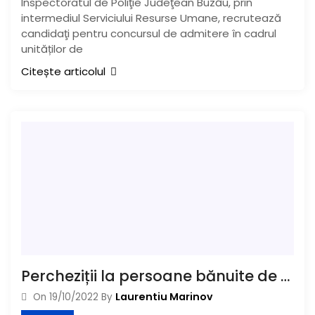
Inspectoratul de Poliţie Judeţean Buzău, prin
intermediul Serviciului Resurse Umane, recrutează
candidaţi pentru concursul de admitere în cadrul
unităților de
Citește articolul
Percheziții la persoane bănuite de comiterea infracțiunilor de pornografie infantilă și șantaj
Laurentiu Marinov
On
19/10/2022
By