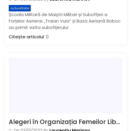
actualitate
Școala Militară de Maiștri Militari și Subofițeri a
Forțelor Aeriene „Traian Vuia” și Baza Aeriană Boboc
au primit vizita subofițerului
Citește articolul
Alegeri în Organizația Femeilor Liberale Filiala Buzău
Laurentiu Marinov
On
03/10/2022
By