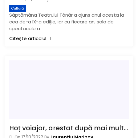
Cultură
Săptămâna Teatrului Tânăr a ajuns anul acesta la
cea de-a IX-a ediție, iar cu fiecare an, sala de
spectacole a
Citește articolul
Hoț voiajor, arestat după mai multe furturi comise la Buzău
Laurentiu Marinov
On
17/10/2022
By