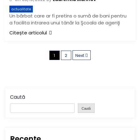
actualitate
Un bărbat care ar fi pretins o sumă de bani pentru
a facilita intrarea unui tânăr la Şcoala de agenţi
Citește articolul
P
1
2
Next
a
g
i
Caută
n
Caută
a
ț
Recente