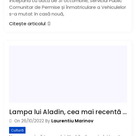
Începând cu data de 31 octombrie, Serviciul Public
Comunitar de Permise și Înmatriculare a Vehiculelor
s-a mutat în casă nouă,
Citește articolul
Lampa lui Aladin, cea mai recentă PREMIRĂ a Teatrului „George Ciprian”
Laurentiu Marinov
On
26/10/2022
By
Cultură