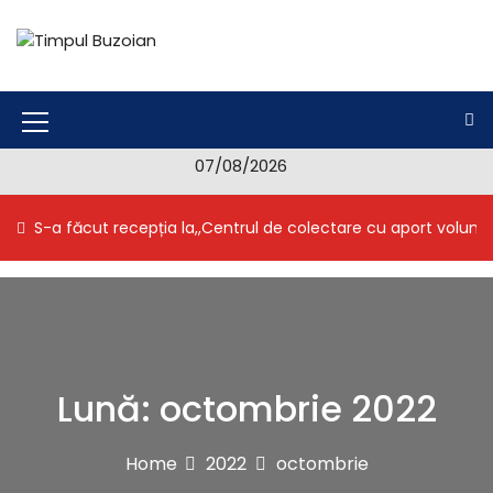
S
k
i
Timpul Buzoian
Stiri, noutati, evenimente din Buzau
p
t
o
M
c
07/08/2026
e
o
n
n
S-a făcut recepția la,,Centrul de colectare cu aport volunt
t
u
e
I
n
t
c
o
n
Lună:
octombrie 2022
Home
2022
octombrie