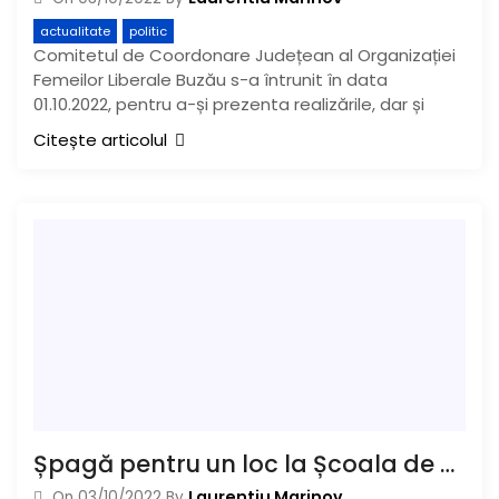
actualitate
politic
Comitetul de Coordonare Județean al Organizației
Femeilor Liberale Buzău s-a întrunit în data
01.10.2022, pentru a-și prezenta realizările, dar și
Citește articolul
Șpagă pentru un loc la Școala de Poliție
Laurentiu Marinov
On
03/10/2022
By