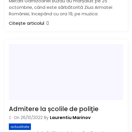
Militarii Garnizoanei Buzău au mărșăluit pe 25
octombrie, când este sărbătorită Ziua Armatei
României, începând cu ora 19, pe muzica
Citește articolul
Admitere la școlile de poliţie
Laurentiu Marinov
On
26/10/2022
By
actualitate