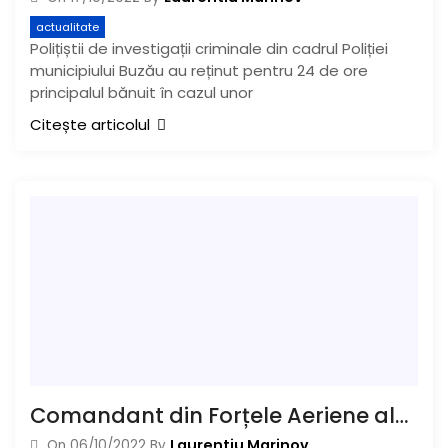
actualitate
Polițiștii de investigații criminale din cadrul Poliției
municipiului Buzău au reținut pentru 24 de ore
principalul bănuit în cazul unor
Citește articolul
Comandant din Forțele Aeriene ale SUA, la Baza de la Boboc
Laurentiu Marinov
On
06/10/2022
By