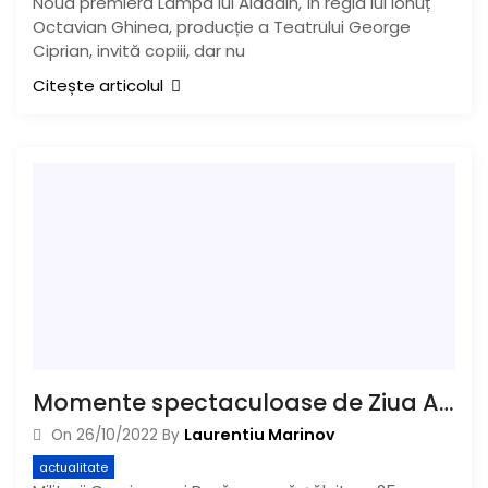
Noua premieră Lampa lui Aladdin, în regia lui Ionuț
Octavian Ghinea, producție a Teatrului George
Ciprian, invită copiii, dar nu
Citește articolul
Momente spectaculoase de Ziua Armatei
Laurentiu Marinov
On
26/10/2022
By
actualitate