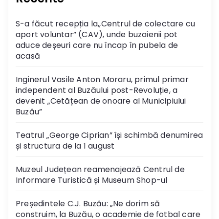
i
S-a făcut recepția la,,Centrul de colectare cu
e
aport voluntar” (CAV), unde buzoienii pot
aduce deșeuri care nu încap în pubela de
a
acasă
r
Inginerul Vasile Anton Moraru, primul primar
independent al Buzăului post-Revoluție, a
t
devenit „Cetățean de onoare al Municipiului
Buzău”
i
Teatrul „George Ciprian” își schimbă denumirea
c
și structura de la 1 august
o
Muzeul Județean reamenajează Centrul de
l
Informare Turistică și Museum Shop-ul
e
Președintele C.J. Buzău: „Ne dorim să
construim, la Buzău, o academie de fotbal care