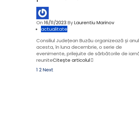
On
16/11/2023
By
Laurentiu Marinov
actualitate
Consiliul Județean Buzău organizează și anul
acesta, în luna decembrie, o serie de
evenimente, prilejuite de sărbătorile de iarnă
reunite
Citește articolul
Paginație
1
2
Next
articole