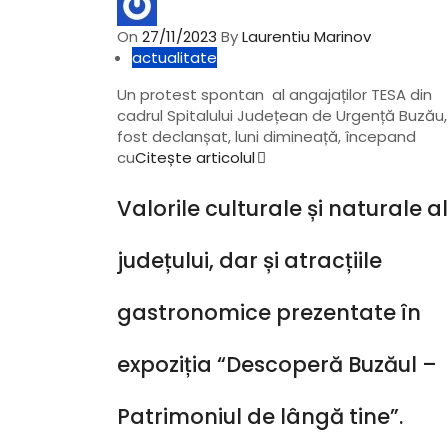
On
27/11/2023
By
Laurentiu Marinov
actualitate
Un protest spontan al angajaților TESA din
cadrul Spitalului Județean de Urgență Buzău,
fost declanșat, luni dimineață, începand
cu
Citește articolul
Valorile culturale și naturale a
județului, dar și atracțiile
gastronomice prezentate în
expoziția “Descoperă Buzăul –
Patrimoniul de lângă tine”.