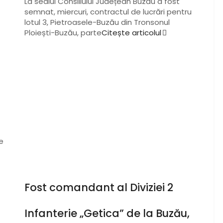
La sediul Consiliului Județean Buzău a fost
semnat, miercuri, contractul de lucrări pentru
lotul 3, Pietroasele-Buzău din Tronsonul
Ploiești-Buzău, parte
Citește articolul
e
Fost comandant al Diviziei 2
Infanterie „Getica” de la Buzău,