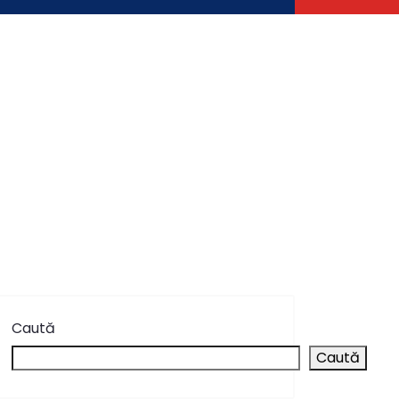
care nu încap în pubela de acasă
Inginerul
 al Municipiului Buzău”
Teatrul „George
rmare Turistică și Museum Shop-ul
Caută
Caută