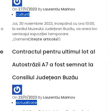
On
27/11/2023
By
Laurentiu Marinov
Cultură
Joi, 30 noiembrie 2023, începând cu ora 10:00,
 a
la sediul Muzeului Județean Buzău, va avea loc
vernisajul expoziției temporare
„Oameni
Citește articolul
le
Contractul pentru ultimul lot al
Autostrăzii A7 a fost semnat la
Consiliul Județean Buzău
On
23/11/2023
By
Laurentiu Marinov
actualitate