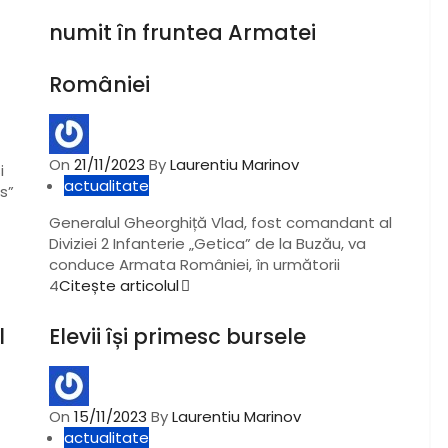
numit în fruntea Armatei
României
On
21/11/2023
By
Laurentiu Marinov
i
actualitate
s”
Generalul Gheorghiță Vlad, fost comandant al
Diviziei 2 Infanterie „Getica” de la Buzău, va
conduce Armata României, în următorii
4
Citește articolul
l
Elevii își primesc bursele
On
15/11/2023
By
Laurentiu Marinov
actualitate