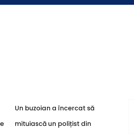
 cu aport voluntar” (CAV), unde buzoienii pot aduce deșeuri 
 2023
nt al Buzăului post-Revoluție, a devenit „Cetățean de onoare
e la 1 august
Muzeul Județean reamenajează Centrul de Info
Un buzoian a încercat să
le
mituiască un polițist din