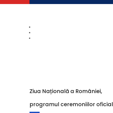
S-a făcut recepția la,,Centrul de colectare
Lună:
noiembrie
Vasile Anton Moraru, primul primar independe
Home
2023
Ciprian” își schimbă denumirea și structura d
noiembrie
Ziua Națională a României,
programul ceremoniilor oficia