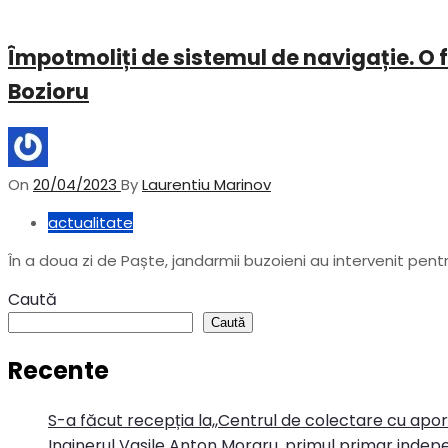
Împotmoliți de sistemul de navigație. O 
Bozioru
On
20/04/2023
By
Laurentiu Marinov
actualitate
În a doua zi de Paște, jandarmii buzoieni au intervenit pen
Caută
Caută
Recente
S-a făcut recepția la,,Centrul de colectare cu apo
Inginerul Vasile Anton Moraru, primul primar indepe