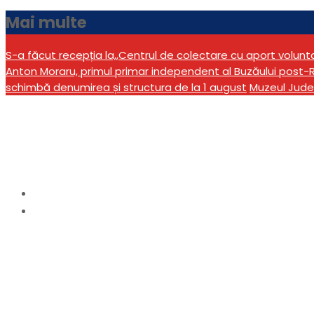
Mai multe
S-a făcut recepția la,,Centrul de colectare cu aport volun
Anton Moraru, primul primar independent al Buzăului post-R
schimbă denumirea și structura de la 1 august
Muzeul Jude
Etichetă:
Bozioru
Home
Bozioru