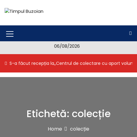
S
k
i
Timpul Buzoian
Stiri, noutati, evenimente din Buzau
p
t
o
M
c
06/08/2026
e
o
n
n
S-a făcut recepția la,,Centrul de colectare cu aport volunt
t
u
e
I
n
t
c
o
n
Etichetă:
colecție
Home
colecție