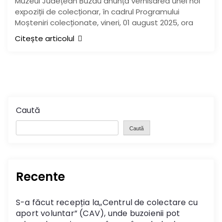
Muzeul Județean Buzău anunță vernisarea unei noi
expoziții de colecționar, în cadrul Programului
Moșteniri colecționate, vineri, 01 august 2025, ora
Citește articolul
Caută
Caută
Recente
S-a făcut recepția la,,Centrul de colectare cu
aport voluntar” (CAV), unde buzoienii pot