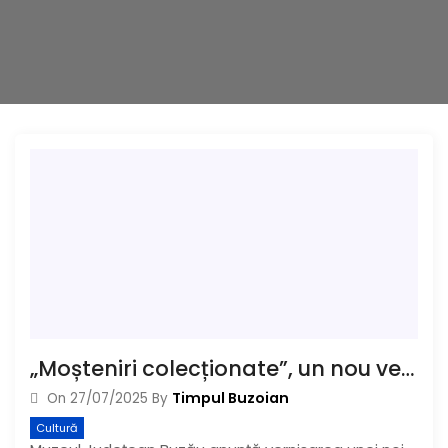
„Moșteniri colecționate”, un nou vernisaj la Muzeul Județean
Timpul Buzoian
On
27/07/2025
By
Cultură