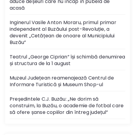
aduce deșeuri care nu încap în pubela de
acasă
Inginerul Vasile Anton Moraru, primul primar
independent al Buzăului post-Revoluție, a
devenit „Cetățean de onoare al Municipiului
Buzău”
Teatrul „George Ciprian” își schimbă denumirea
și structura de la 1 august
Muzeul Județean reamenajează Centrul de
Informare Turistică și Museum Shop-ul
Președintele C.J. Buzău: „Ne dorim să
construim, la Buzău, o academie de fotbal care
să ofere șanse copiilor din întreg județul”