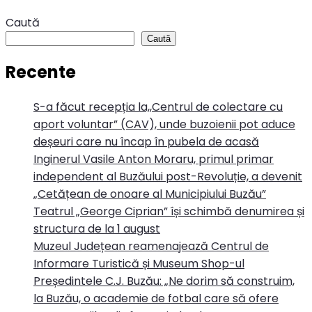
Caută
Caută
Recente
S-a făcut recepția la,,Centrul de colectare cu
aport voluntar” (CAV), unde buzoienii pot aduce
deșeuri care nu încap în pubela de acasă
Inginerul Vasile Anton Moraru, primul primar
independent al Buzăului post-Revoluție, a devenit
„Cetățean de onoare al Municipiului Buzău”
Teatrul „George Ciprian” își schimbă denumirea și
structura de la 1 august
Muzeul Județean reamenajează Centrul de
Informare Turistică și Museum Shop-ul
Președintele C.J. Buzău: „Ne dorim să construim,
la Buzău, o academie de fotbal care să ofere