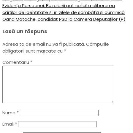
Post
Evidența Persoanei. Buzoienii pot solicita eliberarea
în
cărților de identitate și în zilele de sâmbătă și duminică
articole
Next
Oana Matache, candidat PSD la Camera Deputaților (P)
Post
Lasă un răspuns
Adresa ta de email nu va fi publicată.
Câmpurile
obligatorii sunt marcate cu
*
Comentariu
*
Nume
*
Email
*