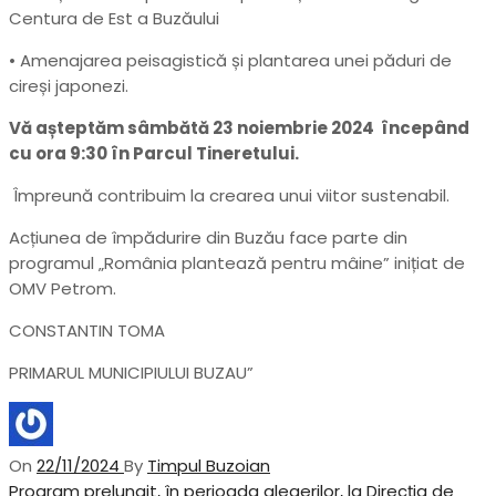
Centura de Est a Buzăului
• Amenajarea peisagistică și plantarea unei păduri de
cireși japonezi.
Vă așteptăm sâmbătă 23 noiembrie 2024 începând
cu ora 9:30 în Parcul Tineretului.
Împreună contribuim la crearea unui viitor sustenabil.
Acțiunea de împădurire din Buzău face parte din
programul „România plantează pentru mâine” inițiat de
OMV Petrom.
CONSTANTIN TOMA
PRIMARUL MUNICIPIULUI BUZAU”
On
22/11/2024
By
Timpul Buzoian
Navigare
Previous
Program prelungit, în perioada alegerilor, la Direcția de