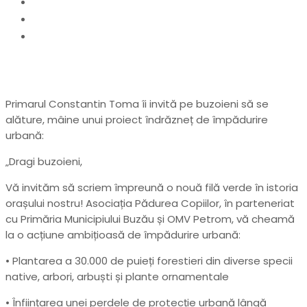
Home
anunturi
Amplă acțiune de împădurire în zona Parcul
Tineretului
Primarul Constantin Toma îi invită pe buzoieni să se
alăture, mâine unui proiect îndrăzneț de împădurire
urbană:
„Dragi buzoieni,
Vă invităm să scriem împreună o nouă filă verde în istoria
orașului nostru! Asociația Pădurea Copiilor, în parteneriat
cu Primăria Municipiului Buzău și OMV Petrom, vă cheamă
la o acțiune ambițioasă de împădurire urbană:
• Plantarea a 30.000 de puieți forestieri din diverse specii
native, arbori, arbuști și plante ornamentale
• Înființarea unei perdele de protecție urbană lângă