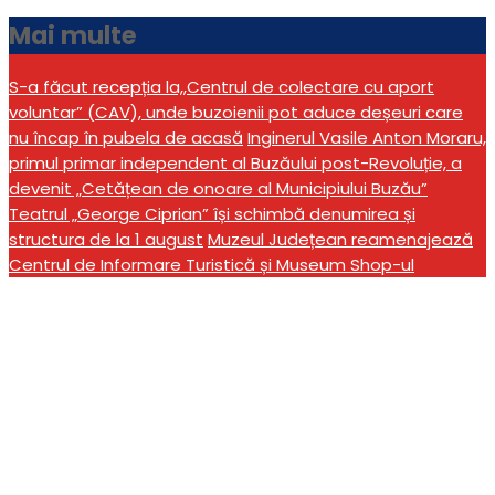
Mai multe
S-a făcut recepția la,,Centrul de colectare cu aport
voluntar” (CAV), unde buzoienii pot aduce deșeuri care
nu încap în pubela de acasă
Inginerul Vasile Anton Moraru,
primul primar independent al Buzăului post-Revoluție, a
devenit „Cetățean de onoare al Municipiului Buzău”
Teatrul „George Ciprian” își schimbă denumirea și
structura de la 1 august
Muzeul Județean reamenajează
Centrul de Informare Turistică și Museum Shop-ul
Amplă acțiune de
împădurire în zona
Parcul Tineretului