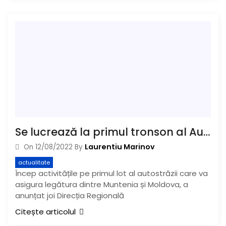
Se lucrează la primul tronson al Autostrăzii Buzău-Ploiești
Laurentiu Marinov
On
12/08/2022
By
actualitate
Încep activitățile pe primul lot al autostrăzii care va
asigura legătura dintre Muntenia și Moldova, a
anunțat joi Direcția Regională
Citește articolul