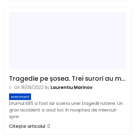
Tragedie pe șosea. Trei surori au murit într-un accident
Laurentiu Marinov
On
18/08/2022
By
eveniment
Drumul E85 a fost iar scena unei tragedii rutiere. Un
grav accident a avut loc în noaptea de miercuri
spre
Citește articolul