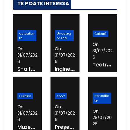
TE POATE INTERESA
actualita
Uncateg
Cultură
te
orized
On
On
On
31/07/202
31/07/202
31/07/202
6
6
6
T
eatrul „George Ciprian” își schimbă denumirea și structura de la 1 august
S
-a făcut recepția la,,Centrul de colectare cu aport voluntar” (CAV), unde buzoienii pot aduce deșeuri care nu încap în pubela de acasă
I
nginerul Vasile Anton Moraru, primul primar independent al Buzăului post-Revoluție, a devenit „Cetățean de onoare al Municipiului Buzău”
actualita
Cultură
sport
te
On
On
On
31/07/202
31/07/202
28/07/20
6
6
26
M
uzeul Județean reamenajează Centrul de Informare Turistică și Museum Shop-ul
P
reședintele C.J. Buzău: „Ne dorim să construim, la Buzău, o academie de fotbal care să ofere șanse copiilor din întreg județul”