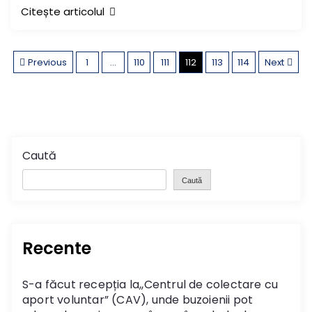
Citește articolul
P
Previous
1
…
110
111
112
113
114
Next
a
g
i
Caută
n
Caută
a
ț
Recente
i
S-a făcut recepția la,,Centrul de colectare cu
e
aport voluntar” (CAV), unde buzoienii pot