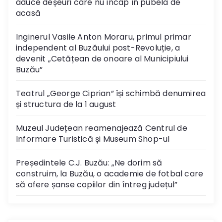
aduce deșeuri care nu încap în pubela de
a
acasă
r
Inginerul Vasile Anton Moraru, primul primar
independent al Buzăului post-Revoluție, a
t
devenit „Cetățean de onoare al Municipiului
Buzău”
i
Teatrul „George Ciprian” își schimbă denumirea
c
și structura de la 1 august
o
Muzeul Județean reamenajează Centrul de
l
Informare Turistică și Museum Shop-ul
e
Președintele C.J. Buzău: „Ne dorim să
construim, la Buzău, o academie de fotbal care
să ofere șanse copiilor din întreg județul”