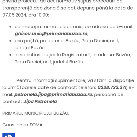
privind proiectul de act normativ supus procedurii de
transparenţă decizională se pot depune până la data de
07.05.2024, ora 10:00:
ca mesaj în format electronic, pe adresa de e-mail:
ghiseu.unic@primariabuzau.ro
;
prin poştă, pe adresa: Buzău, Piața Daciei, nr. 1,
județul Buzău;
la sediul instituţiei, la Registratură, la adresa: Buzău,
Piața Daciei, nr. 1, județul Buzău.
Pentru informaţii suplimentare, vă stăm la dispoziţie
la următoarele date de contact: telefon:
0238.723.371
, e-
mail:
petronela.jipa@primariabuzau.ro
, persoană de
contact:
Jipa Petronela
.
PRIMARUL MUNICIPIULUI BUZĂU,
Constantin TOMA