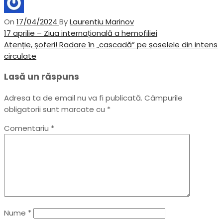
On
17/04/2024
By
Laurentiu Marinov
Navigare
Previous
17 aprilie – Ziua internațională a hemofiliei
Post
Next
Atenție, șoferi! Radare în „cascadă” pe șoselele din intens
în
Post
circulate
articole
Lasă un răspuns
Adresa ta de email nu va fi publicată.
Câmpurile
obligatorii sunt marcate cu
*
Comentariu
*
Nume
*