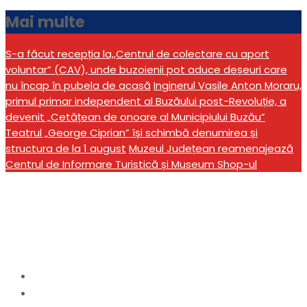
Mai multe
S-a făcut recepția la,,Centrul de colectare cu aport
voluntar” (CAV), unde buzoienii pot aduce deșeuri care
nu încap în pubela de acasă
Inginerul Vasile Anton Moraru,
primul primar independent al Buzăului post-Revoluție, a
devenit „Cetățean de onoare al Municipiului Buzău”
Teatrul „George Ciprian” își schimbă denumirea și
structura de la 1 august
Muzeul Județean reamenajează
Centrul de Informare Turistică și Museum Shop-ul
Pregătiri pentru
„Drăgaica 2024”
Home
anunturi