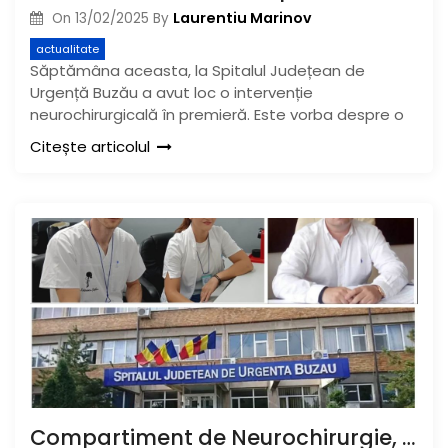
Laurentiu Marinov
On
13/02/2025
By
actualitate
Săptămâna aceasta, la Spitalul Județean de
Urgență Buzău a avut loc o intervenție
neurochirurgicală în premieră. Este vorba despre o
Citește articolul
Compartiment de Neurochirurgie, înființat la Spitalul Județean Buzău. Consultațiile sunt asigurate de doi medici tineri