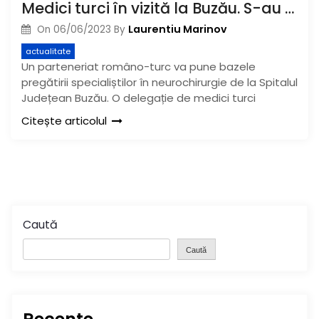
Medici turci în vizită la Buzău. S-au pus bazele unui proiect de perfecționare în domeniul neurochirurgiei
Laurentiu Marinov
On
06/06/2023
By
actualitate
Un parteneriat româno-turc va pune bazele
pregătirii specialiștilor în neurochirurgie de la Spitalul
Județean Buzău. O delegație de medici turci
Citește articolul
Caută
Caută