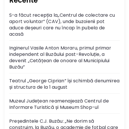
Recente
S-a făcut recepția la,,Centrul de colectare cu
aport voluntar” (CAV), unde buzoienii pot
aduce deșeuri care nu încap în pubela de
acasă
Inginerul Vasile Anton Moraru, primul primar
independent al Buzăului post-Revoluție, a
devenit „Cetățean de onoare al Municipiului
Buzău”
Teatrul „George Ciprian” își schimbă denumirea
și structura de la 1 august
Muzeul Județean reamenajează Centrul de
Informare Turistică și Museum Shop-ul
Președintele C.J. Buzău: „Ne dorim să
construim, la Buzău, o academie de fotbal care