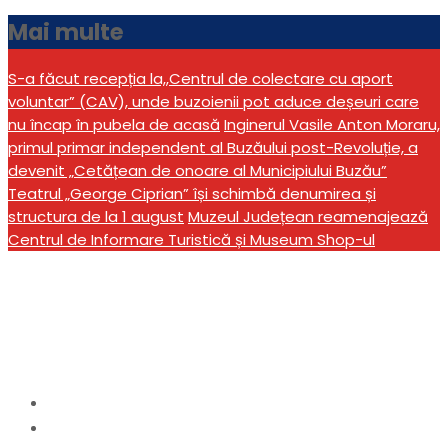
Mai multe
S-a făcut recepția la,,Centrul de colectare cu aport
voluntar” (CAV), unde buzoienii pot aduce deșeuri care
nu încap în pubela de acasă
Inginerul Vasile Anton Moraru,
primul primar independent al Buzăului post-Revoluție, a
devenit „Cetățean de onoare al Municipiului Buzău”
Teatrul „George Ciprian” își schimbă denumirea și
structura de la 1 august
Muzeul Județean reamenajează
Centrul de Informare Turistică și Museum Shop-ul
Vernisaj la Centrul
Muzeal „I. C. Brătianu”
Home
Cultură