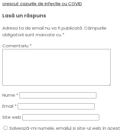
în
Post
crescut cazurile de infecție cu COVID
articole
Lasă un răspuns
Adresa ta de email nu va fi publicată.
Câmpurile
obligatorii sunt marcate cu
*
Comentariu
*
Nume
*
Email
*
Site web
Salvează-mi numele, emailul și site-ul web în acest