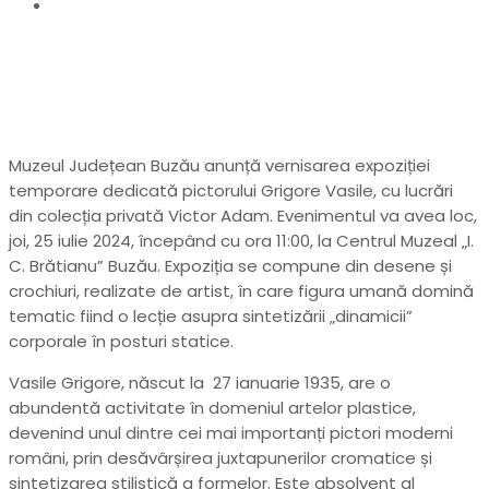
Vernisaj la Centrul Muzeal „I. C. Brătianu”
Muzeul Județean Buzău anunță vernisarea expoziției
temporare dedicată pictorului Grigore Vasile, cu lucrări
din colecția privată Victor Adam. Evenimentul va avea loc,
joi, 25 iulie 2024, începând cu ora 11:00, la Centrul Muzeal „I.
C. Brătianu” Buzău. Expoziția se compune din desene și
crochiuri, realizate de artist, în care figura umană domină
tematic fiind o lecție asupra sintetizării „dinamicii”
corporale în posturi statice.
Vasile Grigore, născut la 27 ianuarie 1935, are o
abundentă activitate în domeniul artelor plastice,
devenind unul dintre cei mai importanți pictori moderni
români, prin desăvârșirea juxtapunerilor cromatice și
sintetizarea stilistică a formelor. Este absolvent al