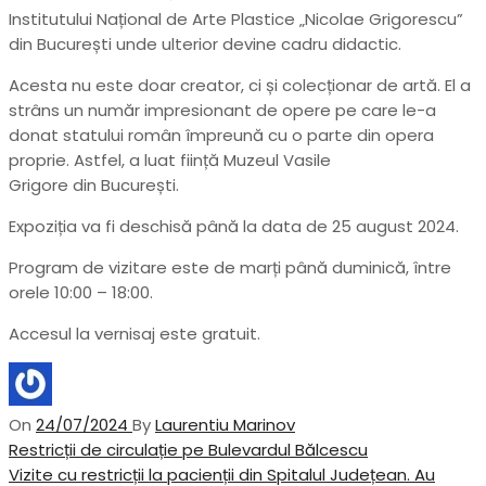
Institutului Național de Arte Plastice „Nicolae Grigorescu”
din București unde ulterior devine cadru didactic.
Acesta nu este doar creator, ci și colecționar de artă. El a
strâns un număr impresionant de opere pe care le-a
donat statului român împreună cu o parte din opera
proprie. Astfel, a luat ființă Muzeul Vasile
Grigore din București.
Expoziția va fi deschisă până la data de 25 august 2024.
Program de vizitare este de marți până duminică, între
orele 10:00 – 18:00.
Accesul la vernisaj este gratuit.
On
24/07/2024
By
Laurentiu Marinov
Navigare
Previous
Restricții de circulație pe Bulevardul Bălcescu
Post
Next
Vizite cu restricții la pacienții din Spitalul Județean. Au