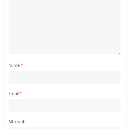
t
i
c
o
l
e
Nume
*
Email
*
Site web