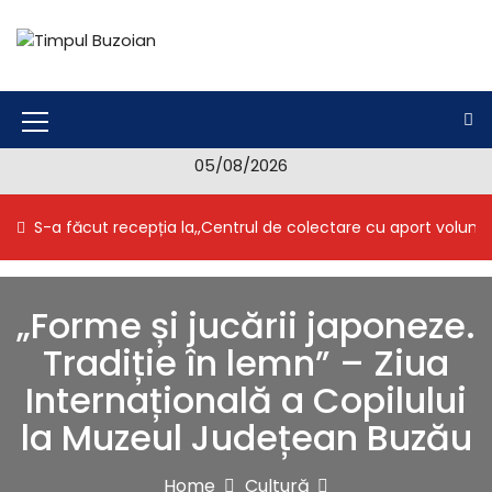
S
k
i
Timpul Buzoian
Stiri, noutati, evenimente din Buzau
p
t
o
M
c
05/08/2026
e
o
n
n
S-a făcut recepția la,,Centrul de colectare cu aport volunt
t
u
e
I
n
t
c
„Forme și jucării japoneze.
o
Tradiție în lemn” – Ziua
n
Internațională a Copilului
la Muzeul Județean Buzău
Home
Cultură