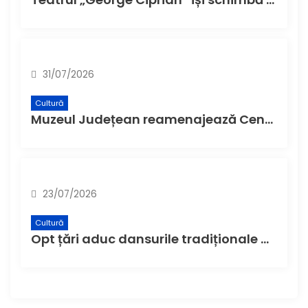
31/07/2026
Cultură
Muzeul Județean reamenajează Centrul de Informare Turistică și Museum Shop-ul
23/07/2026
Cultură
Opt țări aduc dansurile tradiționale ale lumii la Buzău, la cea de-a XI-a ediție a Festivalului Internațional de Folclor „Plaiurile Mioriței”