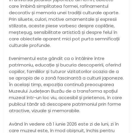
care îmbină simplitatea formei, rafinamentul
decorativ și memoria unei tradiții culturale aparte.
Prin siluete, culori, motive ornamentale și expresii
stilizate, aceste piese vorbesc despre copilărie,
meșteșug, sensibilitate artistică și despre felul în
care obiectele aparent mici pot purta semnificații
culturale profunde.
Evenimentul este gândit ca o întâlnire între
patrimoniu, educație și bucuria descoperirii, oferind
copiilor, familiilor și tuturor vizitatorilor ocazia de a
se apropia de o zonă fascinantă a culturii japoneze.
În același timp, expoziția continuă preocuparea
Muzeului Județean Buzău de a transforma spațiul
muzeal într-un loc viu, accesibil și prietenos, în care
publicul tânăr să descopere patrimoniul prin forme
atractive, vizuale și memorabile.
Având în vedere că 1 iunie 2026 este zi de luni, zi în
care muzeul este, în mod obișnuit, închis pentru