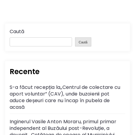
Caută
Caută
Recente
S-a făcut recepția la,,Centrul de colectare cu
aport voluntar” (CAV), unde buzoienii pot
aduce deșeuri care nu încap în pubela de
acasă
Inginerul Vasile Anton Moraru, primul primar
independent al Buzăului post-Revoluție, a
devenit „Cetățean de onoare al Municipiului