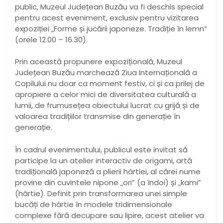
public, Muzeul Județean Buzău va fi deschis special
pentru acest eveniment, exclusiv pentru vizitarea
expoziției „Forme și jucării japoneze. Tradiție în lemn”
(orele 12.00 – 16.30).
Prin această propunere expozițională, Muzeul
Județean Buzău marchează Ziua Internațională a
Copilului nu doar ca moment festiv, ci și ca prilej de
apropiere a celor mici de diversitatea culturală a
lumii, de frumusețea obiectului lucrat cu grijă și de
valoarea tradițiilor transmise din generație în
generație.
​În cadrul evenimentului, publicul este invitat să
participe la un atelier interactiv de origami, artă
tradițională japoneză a plierii hârtiei, al cărei nume
provine din cuvintele nipone „ori” (a îndoi) și „kami”
(hârtie). Definit prin transformarea unei simple
bucăți de hârtie în modele tridimensionale
complexe fără decupare sau lipire, acest atelier va