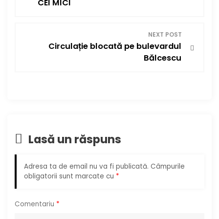
CEI MICI
v
i
NEXT POST
Circulație blocată pe bulevardul
g
Bălcescu
a
r
e
Lasă un răspuns
î
n
Adresa ta de email nu va fi publicată.
Câmpurile
obligatorii sunt marcate cu
*
a
r
Comentariu
*