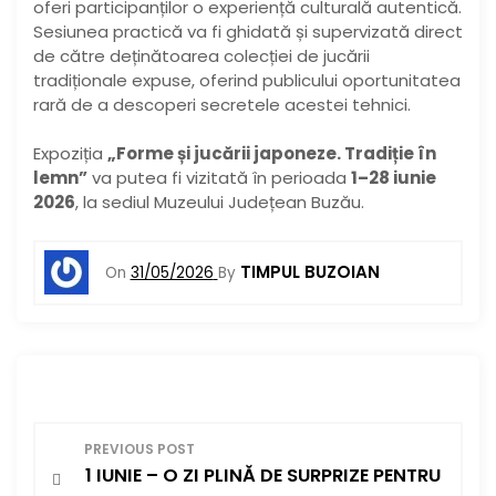
oferi participanților o experiență culturală autentică.
Sesiunea practică va fi ghidată și supervizată direct
de către deținătoarea colecției de jucării
tradiționale expuse, oferind publicului oportunitatea
rară de a descoperi secretele acestei tehnici.
Expoziția
„Forme și jucării japoneze. Tradiție în
lemn”
va putea fi vizitată în perioada
1–28 iunie
2026
, la sediul Muzeului Județean Buzău.
TIMPUL BUZOIAN
On
31/05/2026
By
N
PREVIOUS POST
1 IUNIE – O ZI PLINĂ DE SURPRIZE PENTRU
a