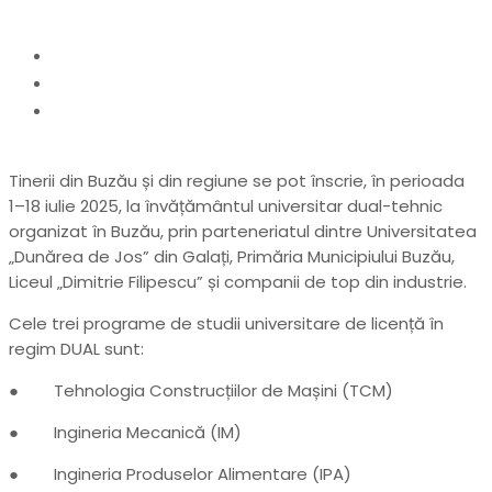
Home
actualitate
Admitere Inginerie Buzău 2025: Studii universitare
duale la Buzău, în parteneriat cu industria
Tinerii din Buzău și din regiune se pot înscrie, în perioada
1–18 iulie 2025, la învățământul universitar dual-tehnic
organizat în Buzău, prin parteneriatul dintre Universitatea
„Dunărea de Jos” din Galați, Primăria Municipiului Buzău,
Liceul „Dimitrie Filipescu” și companii de top din industrie.
Cele trei programe de studii universitare de licență în
regim DUAL sunt:
● Tehnologia Construcțiilor de Mașini (TCM)
● Ingineria Mecanică (IM)
● Ingineria Produselor Alimentare (IPA)