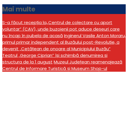
Mai multe
S-a făcut recepția la,,Centrul de colectare cu aport
voluntar” (CAV), unde buzoienii pot aduce deșeuri care
nu încap în pubela de acasă
Inginerul Vasile Anton Moraru,
primul primar independent al Buzăului post-Revoluție, a
devenit „Cetățean de onoare al Municipiului Buzău”
Teatrul „George Ciprian” își schimbă denumirea și
structura de la 1 august
Muzeul Județean reamenajează
Centrul de Informare Turistică și Museum Shop-ul
Admitere Inginerie Buzău
2025: Studii universitare
duale la Buzău, în
parteneriat cu industria