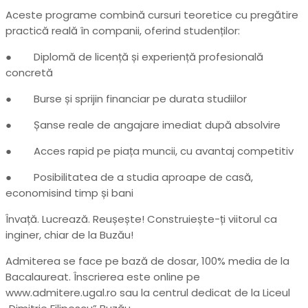
Aceste programe combină cursuri teoretice cu pregătire
practică reală în companii, oferind studenților:
● Diplomă de licență și experiență profesională
concretă
● Burse și sprijin financiar pe durata studiilor
● Șanse reale de angajare imediat după absolvire
● Acces rapid pe piața muncii, cu avantaj competitiv
● Posibilitatea de a studia aproape de casă,
economisind timp și bani
Învață. Lucrează. Reușește! Construiește-ți viitorul ca
inginer, chiar de la Buzău!
Admiterea se face pe bază de dosar, 100% media de la
Bacalaureat. Înscrierea este online pe
www.admitere.ugal.ro sau la centrul dedicat de la Liceul