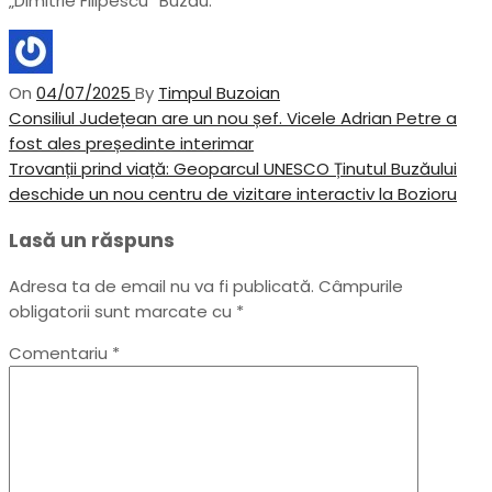
„Dimitrie Filipescu” Buzău.
On
04/07/2025
By
Timpul Buzoian
Navigare
Previous
Consiliul Județean are un nou șef. Vicele Adrian Petre a
Post
fost ales președinte interimar
în
Next
Trovanții prind viață: Geoparcul UNESCO Ținutul Buzăului
articole
Post
deschide un nou centru de vizitare interactiv la Bozioru
Lasă un răspuns
Adresa ta de email nu va fi publicată.
Câmpurile
obligatorii sunt marcate cu
*
Comentariu
*