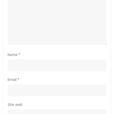
i
c
o
l
e
Nume
*
Email
*
Site web