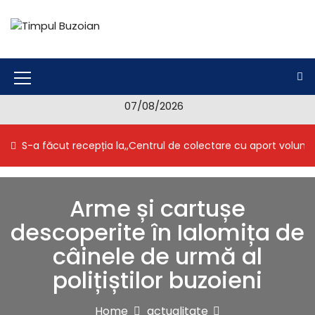
S
k
i
Timpul Buzoian
Stiri, noutati, evenimente din Buzau
p
t
o
M
c
07/08/2026
e
o
n
n
S-a făcut recepția la,,Centrul de colectare cu aport volunt
t
u
e
I
n
t
c
Arme și cartușe
o
descoperite în Ialomița de
n
câinele de urmă al
polițiștilor buzoieni
Home
actualitate