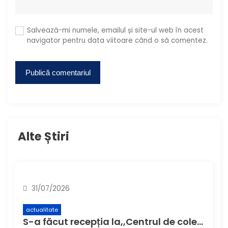
Salvează-mi numele, emailul și site-ul web în acest
navigator pentru data viitoare când o să comentez.
Alte Știri
31/07/2026
actualitate
S-a făcut recepția la,,Centrul de colectare cu aport voluntar” (CAV), unde buzoienii pot aduce deșeuri care nu încap în pubela de acasă