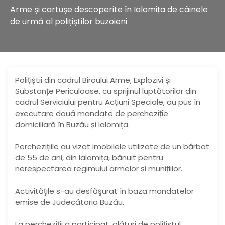
Arme și cartușe descoperite în Ialomița de câinele
de urmă al polițiștilor buzoieni
Polițiștii din cadrul Biroului Arme, Explozivi și
Substanțe Periculoase, cu sprijinul luptătorilor din
cadrul Serviciului pentru Acțiuni Speciale, au pus în
executare două mandate de percheziție
domiciliară în Buzău și Ialomița.
Perchezițiile au vizat imobilele utilizate de un bărbat
de 55 de ani, din Ialomița, bănuit pentru
nerespectarea regimului armelor și munițiilor.
Activităţile s-au desfăşurat în baza mandatelor
emise de Judecătoria Buzău.
La percheziţii a participat, alături de poliţistul