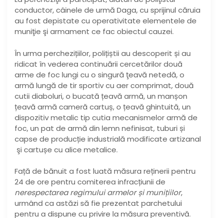
conductor, câinele de urmă Daga, cu sprijinul căruia
au fost depistate cu operativitate elementele de
muniţie şi armament ce fac obiectul cauzei.
În urma perchezițiilor, polițiștii au descoperit și au
ridicat în vederea continuării cercetărilor două
arme de foc lungi cu o singură ţeavă netedă, o
armă lungă de tir sportiv cu aer comprimat, două
cutii diaboluri, o bucată țeavă armă, un manșon
țeavă armă cameră cartuș, o țeavă ghintuită, un
dispozitiv metalic tip cutia mecanismelor armă de
foc, un pat de armă din lemn nefinisat, tuburi și
capse de producție industrială modificate artizanal
şi cartușe cu alice metalice.
Față de bănuit a fost luată măsura reținerii pentru
24 de ore pentru comiterea infracțiunii de
nerespectarea regimului armelor și munițiilor
,
urmând ca astăzi să fie prezentat parchetului
pentru a dispune cu privire la măsura preventivă.