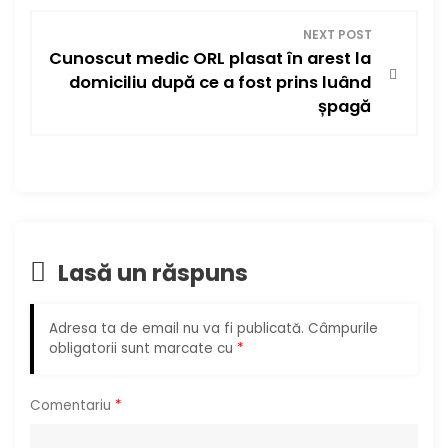
v
i
NEXT POST
Cunoscut medic ORL plasat în arest la
g
domiciliu după ce a fost prins luând
șpagă
a
r
e
î
Lasă un răspuns
n
Adresa ta de email nu va fi publicată.
Câmpurile
a
obligatorii sunt marcate cu
*
r
Comentariu
*
t