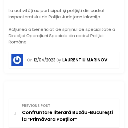
La activităţi au participat şi poliţişti din cadrul
Inspectoratului de Poliţie Judeţean Ialomiţa.
Acţiunea a beneficiat de sprijinul de specialitate a
Direcţiei Operaţiuni Speciale din cadrul Poliţiei
Române.
LAURENTIU MARINOV
On
12/04/2023
By
N
PREVIOUS POST
Confruntare literară Buzău-București
a
la ”Primăvara Poeților”