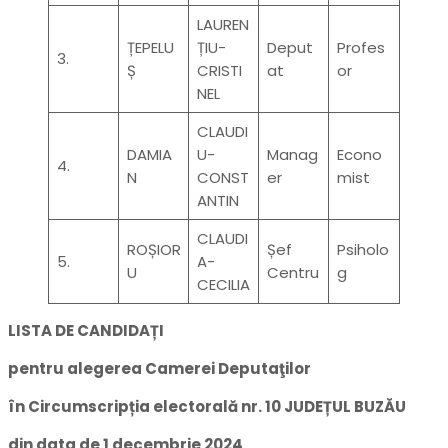
LAUREN
ȚEPELU
ȚIU-
Deput
Profes
3.
Ș
CRISTI
at
or
NEL
CLAUDI
DAMIA
U-
Manag
Econo
4.
N
CONST
er
mist
ANTIN
CLAUDI
ROȘIOR
Șef
Psiholo
5.
A-
U
Centru
g
CECILIA
LISTA DE CANDIDAȚI
pentru alegerea Camerei Deputaţilor
în Circumscripția electorală nr. 10 JUDEȚUL BUZĂU
din data de 1 decembrie 2024