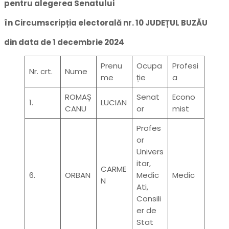
pentru alegerea Senatului
în Circumscripția electorală nr. 10 JUDEȚUL BUZĂU
din data de 1 decembrie 2024
Prenu
Ocupa
Profesi
Nr. crt.
Nume
me
ție
a
ROMAȘ
Senat
Econo
1.
LUCIAN
CANU
or
mist
Profes
or
Univers
itar,
CARME
6.
ORBAN
Medic
Medic
N
Ati,
Consili
er de
Stat