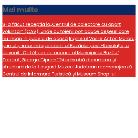
Mai multe
S-a făcut recepția la,,Centrul de colectare cu aport
voluntar” (CAV), unde buzoienii pot aduce deșeuri care
nu încap în pubela de acasă
Inginerul Vasile Anton Moraru,
primul primar independent al Buzăului post-Revoluție, a
devenit „Cetățean de onoare al Municipiului Buzău”
Teatrul „George Ciprian” își schimbă denumirea și
structura de la 1 august
Muzeul Județean reamenajează
Centrul de Informare Turistică și Museum Shop-ul
Candidații PSD Buzău
pentru alegerile
parlamentare s-au încris
la Biroul Electoral