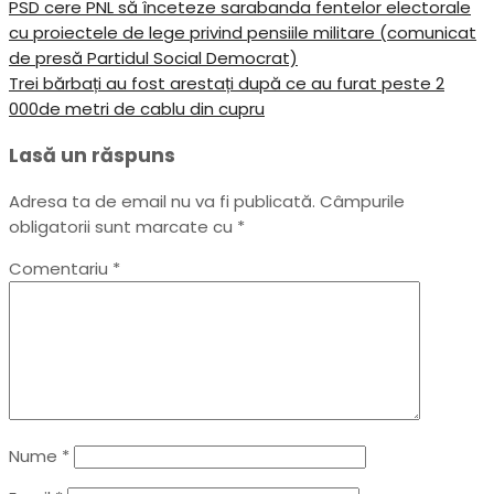
Navigare
Previous
PSD cere PNL să înceteze sarabanda fentelor electorale
Post
cu proiectele de lege privind pensiile militare (comunicat
în
de presă Partidul Social Democrat)
articole
Next
Trei bărbați au fost arestați după ce au furat peste 2
Post
000de metri de cablu din cupru
Lasă un răspuns
Adresa ta de email nu va fi publicată.
Câmpurile
obligatorii sunt marcate cu
*
Comentariu
*
Nume
*