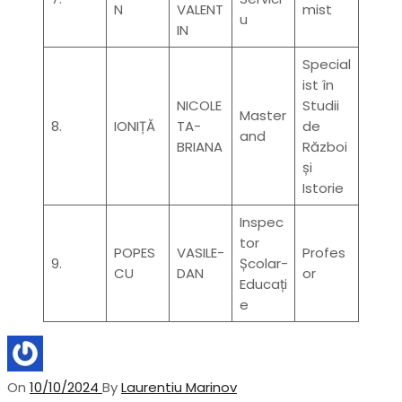
N
VALENT
mist
u
IN
Special
ist în
NICOLE
Studii
Master
8.
IONIȚĂ
TA-
de
and
BRIANA
Război
și
Istorie
Inspec
tor
POPES
VASILE-
Profes
9.
Școlar-
CU
DAN
or
Educați
e
On
10/10/2024
By
Laurentiu Marinov