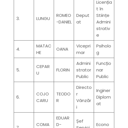
Licenția
t în
ROMEO
Deput
Stiințe
3.
LUNGU
-DANIEL
at
Admini
strativ
e
MATAC
Vicepri
Psiholo
4.
OANA
HE
mar
g
Admini
Funcțio
CEPAR
5.
FLORIN
strator
nar
U
Public
Public
Directo
Inginer
COJO
TEODO
r
6.
Diplom
CARU
R
Vânzăr
at
i
EDUAR
Șef
COMA
D-
Econo
7.
Servici