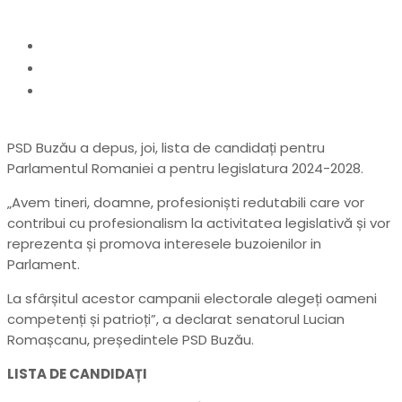
Home
politic
Candidații PSD Buzău pentru alegerile
parlamentare s-au încris la Biroul Electoral
PSD Buzău a depus, joi, lista de candidați pentru
Parlamentul Romaniei a pentru legislatura 2024-2028.
„Avem tineri, doamne, profesioniști redutabili care vor
contribui cu profesionalism la activitatea legislativă și vor
reprezenta și promova interesele buzoienilor in
Parlament.
La sfârșitul acestor campanii electorale alegeți oameni
competenți și patrioți”, a declarat senatorul Lucian
Romașcanu, președintele PSD Buzău.
LISTA DE CANDIDAȚI