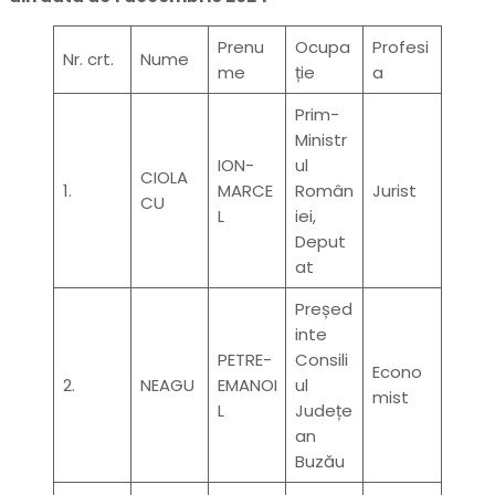
Prenu
Ocupa
Profesi
Nr. crt.
Nume
me
ție
a
Prim-
Ministr
ION-
ul
CIOLA
1.
MARCE
Român
Jurist
CU
L
iei,
Deput
at
Președ
inte
PETRE-
Consili
Econo
2.
NEAGU
EMANOI
ul
mist
L
Județe
an
Buzău