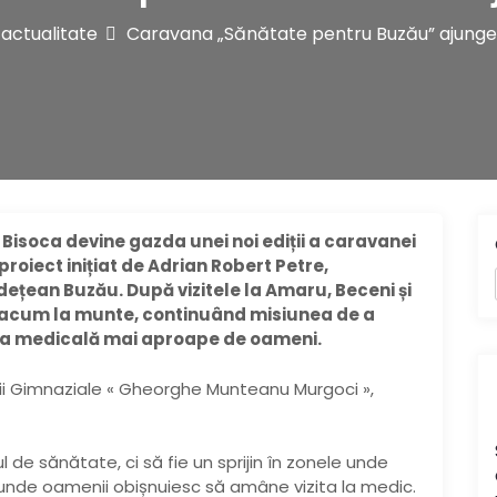
actualitate
Caravana „Sănătate pentru Buzău” ajunge 
isoca devine gazda unei noi ediții a caravanei
oiect inițiat de Adrian Robert Petre,
dețean Buzău. După vizitele la Amaru, Beceni și
 acum la munte, continuând misiunea de a
ia medicală mai aproape de oameni.
olii Gimnaziale « Gheorghe Munteanu Murgoci »,
 de sănătate, ci să fie un sprijin în zonele unde
și unde oamenii obișnuiesc să amâne vizita la medic.