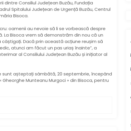
rii dintre Consiliul Județean Buzău, Fundația
adrul Spitalului Județean de Urgență Buzău, Centrul
imăria Bisoca.
lucru: oamenii au nevoie să li se vorbească despre
să. La Bisoca vrem să demonstrăm din nou că un
 câștigați. Dacă prin această acțiune reușim să
ic, atunci am făcut un pas uriaș înainte”, a
erimar al Consiliului Județean Buzău și inițiator al
nate sunt așteptați sâmbătă, 20 septembrie, începând
le « Gheorghe Munteanu Murgoci » din Bisoca, pentru
N