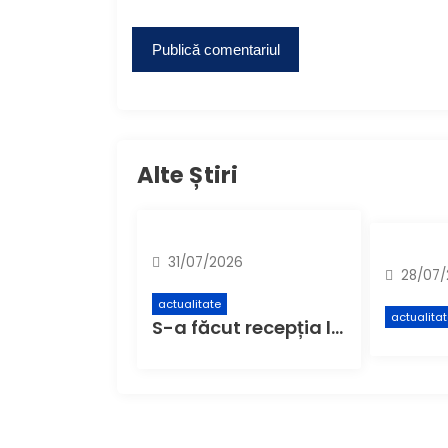
Alte Știri
31/07/2026
28/07/
actualitate
actualita
S-a făcut recepția la,,Centrul de colectare cu aport voluntar” (CAV), unde buzoienii pot aduce deșeuri care nu încap în pubela de acasă