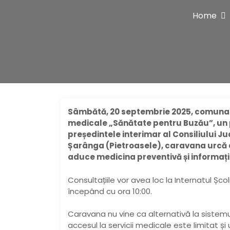
Home
Sâmbătă, 20 septembrie 2025, comuna B
medicale „Sănătate pentru Buzău”, un pr
președintele interimar al Consiliului Ju
Șarânga (Pietroasele), caravana urcă
aduce medicina preventivă și informaț
Consultațiile vor avea loc la Internatul Șc
începând cu ora 10:00.
Caravana nu vine ca alternativă la sistemul
accesul la servicii medicale este limitat 