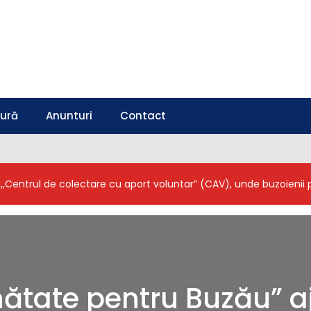
tură
Anunturi
Contact
a,,Centrul de colectare cu aport voluntar” (CAV), unde buzoieni
tate pentru Buzău” a