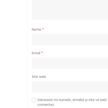
a
r
t
i
Nume
*
c
o
Email
*
l
e
Site web
Salvează-mi numele, emailul și site-ul web
comentez.