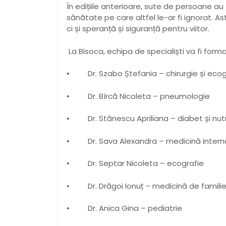
În edițiile anterioare, sute de persoane a
sănătate pe care altfel le-ar fi ignorat. 
ci și speranță și siguranță pentru viitor.
La Bisoca, echipa de specialiști va fi forma
• Dr. Szabo Ștefania – chirurgie și eco
• Dr. Bîrcă Nicoleta – pneumologie
• Dr. Stănescu Apriliana – diabet și nutr
• Dr. Sava Alexandra – medicină intern
• Dr. Septar Nicoleta – ecografie
• Dr. Drăgoi Ionuț – medicină de famili
• Dr. Anica Gina – pediatrie