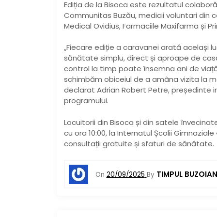
Ediția de la Bisoca este rezultatul colaboră
Communitas Buzău, medicii voluntari din c
Medical Ovidius, Farmaciile Maxifarma și Pr
„Fiecare ediție a caravanei arată același 
sănătate simplu, direct și aproape de ca
control la timp poate însemna ani de viață
schimbăm obiceiul de a amâna vizita la med
declarat Adrian Robert Petre, președinte int
programului.
Locuitorii din Bisoca și din satele înveci
cu ora 10:00, la Internatul Școlii Gimnazia
consultații gratuite și sfaturi de sănătate.
TIMPUL BUZOIA
On
20/09/2025
By