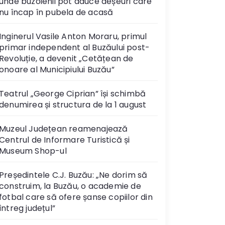
unde buzoienii pot aduce deșeuri care
nu încap în pubela de acasă
Inginerul Vasile Anton Moraru, primul
primar independent al Buzăului post-
Revoluție, a devenit „Cetățean de
onoare al Municipiului Buzău”
Teatrul „George Ciprian” își schimbă
denumirea și structura de la 1 august
Muzeul Județean reamenajează
Centrul de Informare Turistică și
Museum Shop-ul
Președintele C.J. Buzău: „Ne dorim să
construim, la Buzău, o academie de
fotbal care să ofere șanse copiilor din
întreg județul”