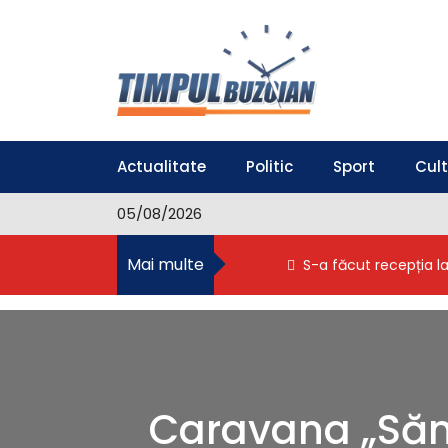
S
k
i
p
t
o
Timpul Buzoian
Stiri, noutati, evenimente din Buzau
c
o
Actualitate
Politic
Sport
Cul
n
t
05/08/2026
e
n
Mai multe
S-a făcut recepția l
t
Caravana „Sănă