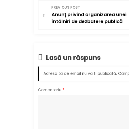
N
PREVIOUS POST
Anunţ privind organizarea unei
a
întâlniri de dezbatere publică
v
i
g
Lasă un răspuns
a
Adresa ta de email nu va fi publicată.
Câmpu
r
e
Comentariu
*
î
n