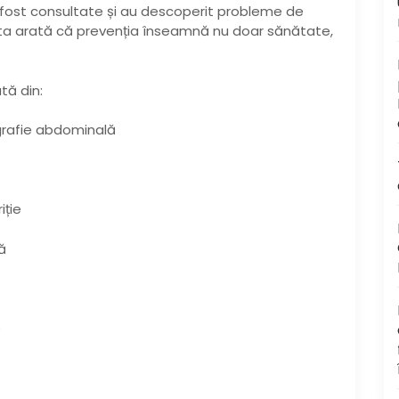
u fost consultate și au descoperit probleme de
Asta arată că prevenția înseamnă nu doar sănătate,
tă din:
grafie abdominală
iție
ă
e