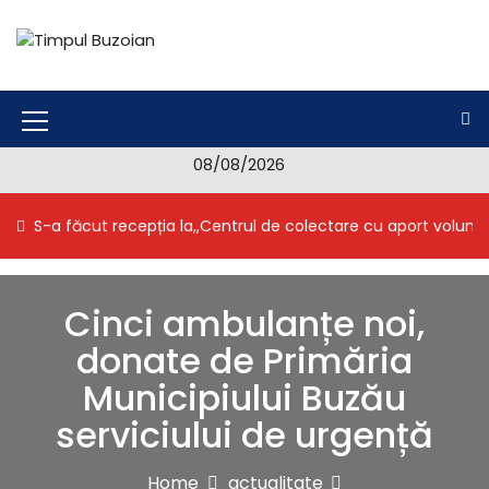
S
k
i
Timpul Buzoian
Stiri, noutati, evenimente din Buzau
p
t
o
M
c
08/08/2026
e
o
n
n
S-a făcut recepția la,,Centrul de colectare cu aport volunt
t
u
e
I
n
t
c
Cinci ambulanțe noi,
o
donate de Primăria
n
Municipiului Buzău
serviciului de urgență
Home
actualitate