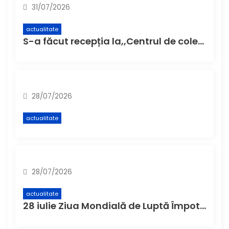
31/07/2026
actualitate
S-a făcut recepția la,,Centrul de colectare cu aport voluntar” (CAV), unde buzoienii pot aduce deșeuri care nu încap în pubela de acasă
28/07/2026
actualitate
28/07/2026
actualitate
28 iulie Ziua Mondială de Luptă Împotriva Hepatitei