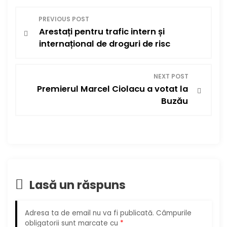
N
PREVIOUS POST
Arestați pentru trafic intern și
a
internațional de droguri de risc
v
i
NEXT POST
Premierul Marcel Ciolacu a votat la
g
Buzău
a
r
e
Lasă un răspuns
î
n
Adresa ta de email nu va fi publicată.
Câmpurile
obligatorii sunt marcate cu
*