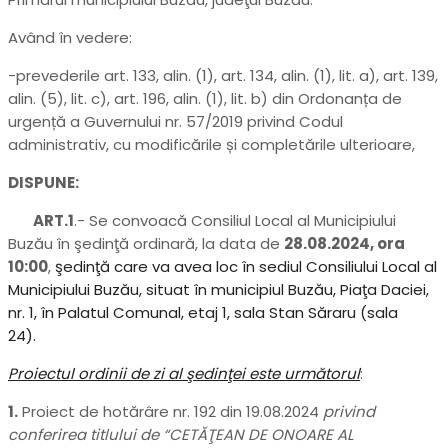
Având în vedere:
-prevederile art. 133, alin. (1), art. 134, alin. (1), lit. a), art. 139,
alin. (5), lit. c), art. 196, alin. (1), lit. b) din Ordonanța de
urgență a Guvernului nr. 57/2019 privind Codul
administrativ, cu modificările și completările ulterioare,
DISPUNE:
ART.1
.- Se convoacă Consiliul Local al Municipiului
Buzău în şedinţă ordinară, la data de
28.08.2024, ora
10:00
,
şedinţă care va avea loc în sediul Consiliului Local al
Municipiului Buzău, situat în municipiul Buzău, Piaţa Daciei,
nr. 1, în Palatul Comunal, etaj 1, sala Stan Săraru (sala
24).
Proiectul ordinii de zi al şedinţei este următorul
:
1.
Proiect de hotărâre nr. 192 din 19.08.2024
privind
conferirea titlului de “CETĂŢEAN DE ONOARE AL