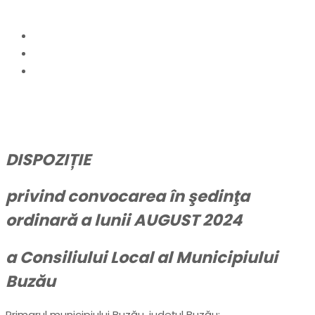
Home
anunturi
Consiliul Local al Municipiului Buzău, convocat în
şedinţă ordinară
DISPOZIȚIE
privind convocarea în şedinţa
ordinară a lunii AUGUST 2024
a
Consiliului Local al Municipiului
Buzău
Primarul municipiului Buzău, judeţul Buzău: