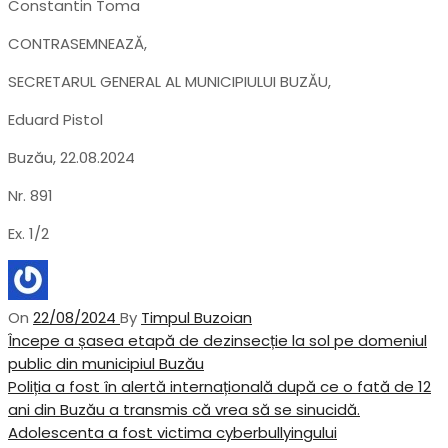
Constantin Toma
CONTRASEMNEAZĂ,
SECRETARUL GENERAL AL MUNICIPIULUI BUZĂU,
Eduard Pistol
Buzău, 22.08.2024
Nr. 891
Ex. 1/2
On
22/08/2024
By
Timpul Buzoian
Navigare
Previous
Începe a șasea etapă de dezinsecție la sol pe domeniul
Post
public din municipiul Buzău
în
Next
Poliția a fost în alertă internațională după ce o fată de 12
articole
Post
ani din Buzău a transmis că vrea să se sinucidă.
Adolescenta a fost victima cyberbullyingului