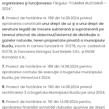
organizarea şi funcţionarea
Târgului “TOAMNA BUZOIANĂ –
2024”;
6.
Proiect de hotărâre nr. 188 din 14.08.2024 privind
aprobarea constituirii
unui drept de uz şi a unui drept de
servitute legală de trecere subterană și supraterană pe
terenul afectat de obiectivul/sistemul de distribuție a
gazelor naturale, teren proprietate privată a municipiului
Buzău,
înscris în cartea funciară nr. 51378, cu nr. cadastral
51378, în favoarea Distrigaz Sud Rețele S.R.L. și ENGIE
România S.A.;
7.
Proiect de hotărâre nr. 189 din 14.08.2024 pentru
aprobarea contului de execuţie a bugetului municipiului
Buzău, pe trimestrul II 2024;
8.
Proiect de hotărâre nr. 190 din 14.08.2024 privind
rectificarea 3 a bugetului Municipiului Buzău pe anul 2024;
9.
Proiect de hotărâre nr. 191 din 14.08.2024 pentru
aprobarea finanțării activității cluburilor sportive de drept