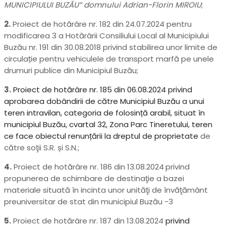
MUNICIPIULUI BUZĂU”
domnului Adrian-Florin MIROIU
;
2.
Proiect de hotărâre nr. 182 din 24.07.2024 pentru
modificarea 3 a Hotărârii Consiliului Local al Municipiului
Buzău nr. 191 din 30.08.2018 privind stabilirea unor limite de
circulație pentru vehiculele de transport marfă pe unele
drumuri publice din Municipiul Buzău;
3.
Proiect de hotărâre nr. 185 din 06.08.2024
privind
aprobarea dobândirii de către Municipiul Buzău a unui
teren intravilan, categoria de folosință arabil, situat în
municipiul Buzău, cvartal 32, Zona Parc Tineretului, teren
ce face obiectul renunțării la dreptul de proprietate
de
către soţii S.R. și S.N.;
4.
Proiect de hotărâre nr. 186 din 13.08.2024
privind
propunerea de schimbare de destinaţie a bazei
materiale situată în incinta unor unităţi de învăţământ
preuniversitar de stat din municipiul Buzău -3
5.
Proiect de hotărâre nr. 187 din 13.08.2024
privind