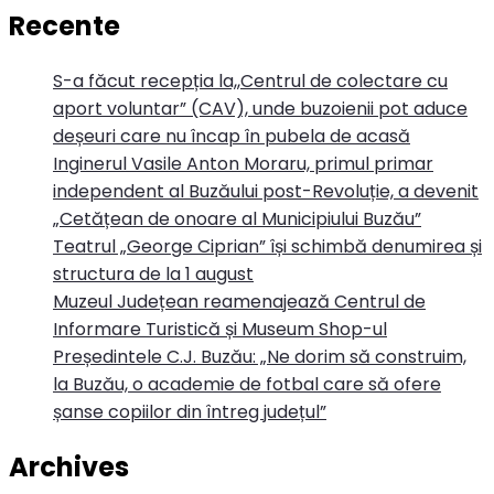
Recente
S-a făcut recepția la,,Centrul de colectare cu
aport voluntar” (CAV), unde buzoienii pot aduce
deșeuri care nu încap în pubela de acasă
Inginerul Vasile Anton Moraru, primul primar
independent al Buzăului post-Revoluție, a devenit
„Cetățean de onoare al Municipiului Buzău”
Teatrul „George Ciprian” își schimbă denumirea și
structura de la 1 august
Muzeul Județean reamenajează Centrul de
Informare Turistică și Museum Shop-ul
Președintele C.J. Buzău: „Ne dorim să construim,
la Buzău, o academie de fotbal care să ofere
șanse copiilor din întreg județul”
Archives