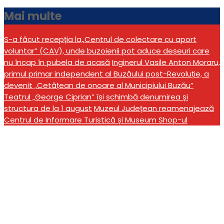
Mai multe
S-a făcut recepția la,,Centrul de colectare cu aport
voluntar” (CAV), unde buzoienii pot aduce deșeuri care
nu încap în pubela de acasă
Inginerul Vasile Anton Moraru,
primul primar independent al Buzăului post-Revoluție, a
devenit „Cetățean de onoare al Municipiului Buzău”
Teatrul „George Ciprian” își schimbă denumirea și
structura de la 1 august
Muzeul Județean reamenajează
Centrul de Informare Turistică și Museum Shop-ul
Consiliul Local al
Municipiului Buzău,
convocat în şedinţă
ordinară