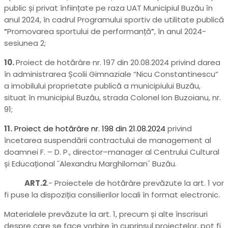
public și privat înființate pe raza UAT Municipiul Buzău ȋn
anul 2024, în cadrul Programului sportiv de utilitate publică
“
Promovarea sportului de performanță
”
, în anul 2024-
sesiunea 2;
10.
Proiect de hotărâre nr. 197 din 20.08.2024 privind darea
în administrarea Școlii Gimnaziale “Nicu Constantinescu”
a imobilului proprietate publică a municipiului Buzău,
situat în municipiul Buzău, strada Colonel Ion Buzoianu, nr.
91;
11.
Proiect de hotărâre nr. 198 din 21.08.2024
privind
încetarea suspendării contractului de management al
doamnei F. – D. P., director–manager al Centrului Cultural
și Educațional ˝Alexandru Marghiloman˝ Buzău.
ART.2
.- Proiectele de hotărâre prevăzute la art. 1 vor
fi puse la dispoziția consilierilor locali în format electronic.
Materialele prevăzute la art. 1, precum și alte înscrisuri
despre care se face vorbire în cuprinsul proiectelor, pot fi